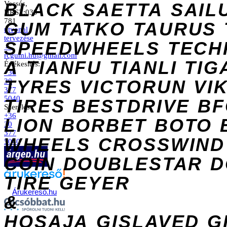
Vecsés,
BLACK
SAETTA
SAIL
HRSZ:039
781
GUM
TATKO
TAURUS
útvonal
tervezése
SPEEDWHEELS
TECH
→
rcgumi.hu@gmail.com
A
TIANFU
TIANLI
TIG
Értékesítés:
+36
TYRES
VICTORUN
VI
30
377
5040
TIRES
BESTDRIVE
BF
Szerelés:
+36
LION
BORBET
BOTO
30
377
WHEELS
CROSSWIND
5040
COIN
DOUBLESTAR
D
TIRE
GEYER
Árukereső.hu
&
HOSAJA
GISLAVED
G