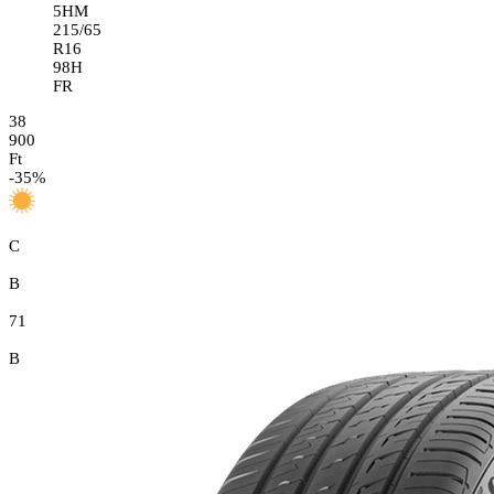
5HM
215/65
R16
98H
FR
38
900
Ft
-
35
%
C
B
71
B