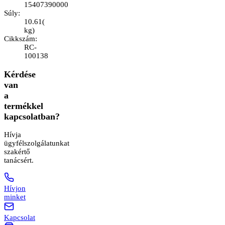
15407390000
Súly
:
10.61
(
kg
)
Cikkszám
:
RC-
100138
Kérdése
van
a
termékkel
kapcsolatban?
Hívja
ügyfélszolgálatunkat
szakértő
tanácsért.
Hívjon
minket
Kapcsolat