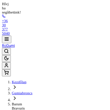
Hívj
ha
segíthetünk!
+36
30
377
5040
Rc
Gumi
Kezdőlap
Gumiabroncs
Barum
Bravuris