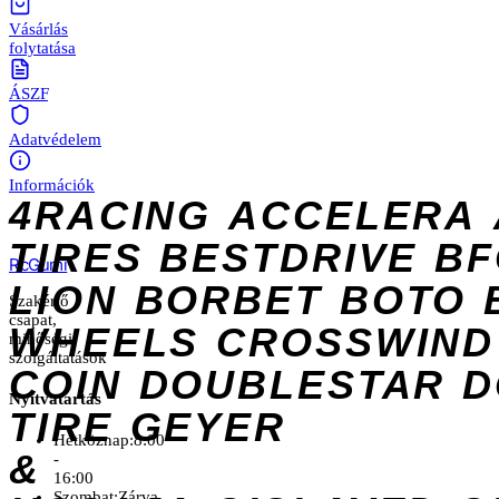
Vásárlás
folytatása
ÁSZF
Adatvédelem
Információk
4RACING
ACCELERA
TIRES
BESTDRIVE
BF
Rc
Gumi
LION
BORBET
BOTO
Szakértő
csapat,
WHEELS
CROSSWIND
minőségi
szolgáltatások
COIN
DOUBLESTAR
D
Nyitvatartás
TIRE
GEYER
Hétköznap:
8:00
&
-
16:00
Szombat:
Zárva