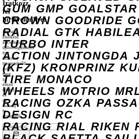
Iratkozz
GUM
GMP
GOALSTAR
fel
CROWN
GOODRIDE
G
hírlevelünkre!
RADIAL
GTK
HABILE
Értesülj
elsőként
TURBO
INTER
akcióinkról,
újdonságainkról
ACTION
JINTONGDA
és
szakmai
tippjeinkről!
(KFZ)
KRONPRINZ
KU
Add
meg
TIRE
MONACO
az
email
WHEELS
MOTRIO
MR
címed
és
RACING
OZKA
PASS
ne
maradj
DESIGN
le
RC
semmiről.
RACING
RIAL
RIKEN
BLACK
SAETTA
SAIL