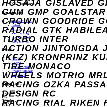
HOSAJA
GISLAVED
G
Vasárnap:
Zárva
GUM
GMP
GOALSTAR
Kategóriák
CROWN
GOODRIDE
G
Gumiabroncs
Felnik
RADIAL
GTK
HABILE
Tömlő-
Védőszalag
TURBO
INTER
Szervizkerék
Kiegészítők
ACTION
JINTONGDA
Menü
(KFZ)
KRONPRINZ
KU
ÁSZF
GDPR
TIRE
MONACO
Információk
Szolgáltatások
WHEELS
MOTRIO
MR
Kapcsolat
RACING
OZKA
PASS
Cégadatok
DESIGN
RC
Gumilog
Kft.
RACING
RIAL
RIKEN
Telephely
2220