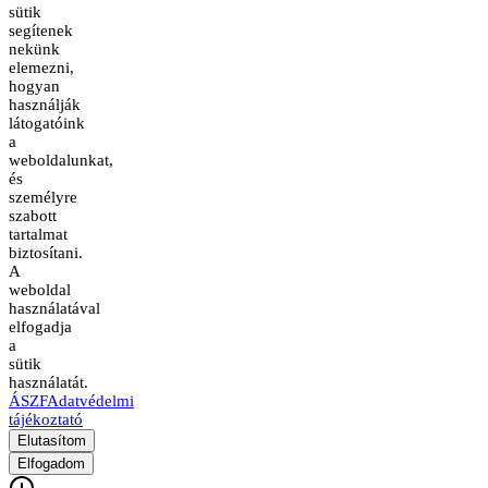
sütik
segítenek
nekünk
elemezni,
hogyan
használják
látogatóink
a
weboldalunkat,
és
személyre
szabott
tartalmat
biztosítani.
A
weboldal
használatával
elfogadja
a
sütik
használatát.
ÁSZF
Adatvédelmi
tájékoztató
Elutasítom
Elfogadom