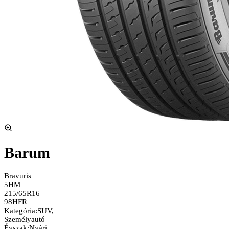
Barum
Bravuris
5HM
215/65R16
98H
FR
Kategória
:
SUV,
Személyautó
Évszak
:
Nyári