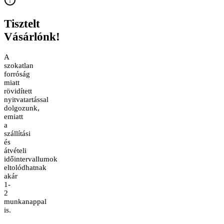
Tisztelt
Vásárlónk!
A
szokatlan
forróság
miatt
rövidített
nyitvatartással
dolgozunk,
emiatt
a
szállítási
és
átvételi
időintervallumok
eltolódhatnak
akár
1-
2
munkanappal
is.