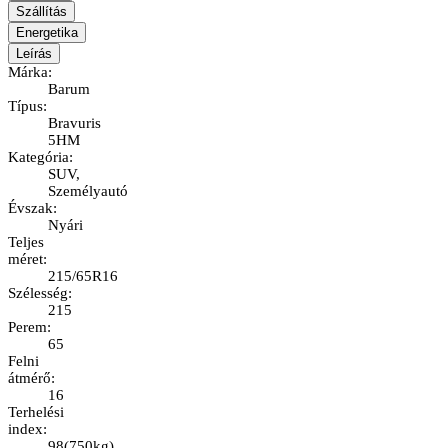
Szállítás
Energetika
Leírás
Márka
:
Barum
Típus
:
Bravuris
5HM
Kategória
:
SUV,
Személyautó
Évszak
:
Nyári
Teljes
méret
:
215/65R16
Szélesség
:
215
Perem
:
65
Felni
átmérő
:
16
Terhelési
index
:
98
(
750kg
)