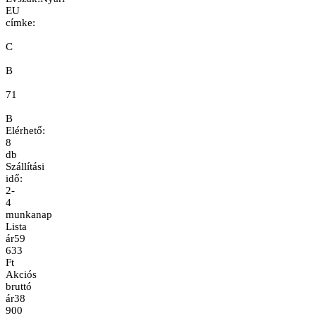
EU
címke:
C
B
71
B
Elérhető:
8
db
Szállítási
idő:
2-
4
munkanap
Lista
ár
59
633
Ft
Akciós
bruttó
ár
38
900