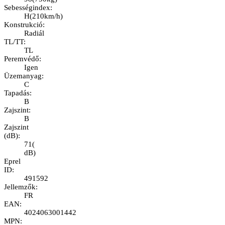
Sebességindex
:
H
(
210km/h
)
Konstrukció
:
Radiál
TL/TT
:
TL
Peremvédő
:
Igen
Üzemanyag
:
C
Tapadás
:
B
Zajszint
:
B
Zajszint
(dB)
:
71
(
dB
)
Eprel
ID
:
491592
Jellemzők
:
FR
EAN
:
4024063001442
MPN
: