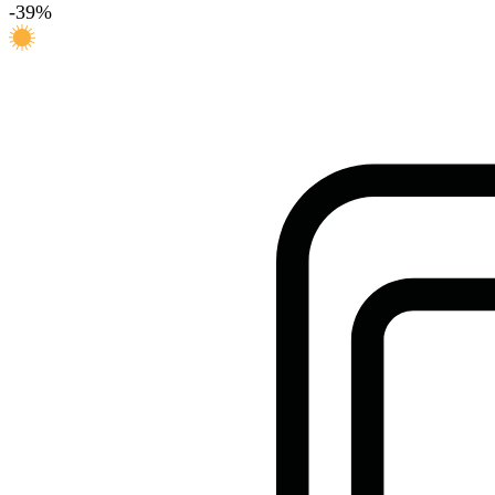
-
39
%