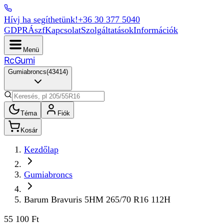
Hívj ha segíthetünk!
+36 30 377 5040
GDPR
Ászf
Kapcsolat
Szolgáltatások
Információk
Menü
Rc
Gumi
Gumiabroncs
(
43414
)
Téma
Fiók
Kosár
Kezdőlap
Gumiabroncs
Barum Bravuris 5HM 265/70 R16 112H
55 100 Ft