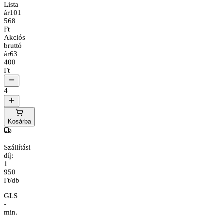
Lista
ár
101
568
Ft
Akciós
bruttó
ár
63
400
Ft
4
Kosárba
Szállítási
díj:
1
950
Ft/db
GLS
-
min.