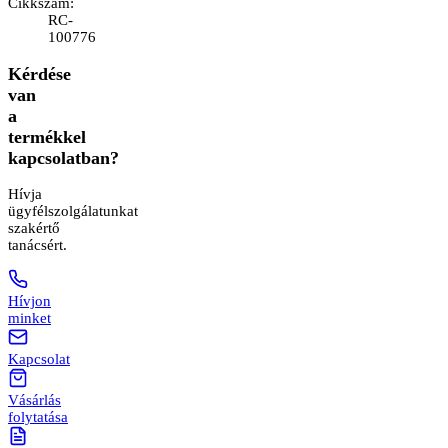
Cikkszám
:
RC-
100776
Kérdése
van
a
termékkel
kapcsolatban?
Hívja
ügyfélszolgálatunkat
szakértő
tanácsért.
Hívjon
minket
Kapcsolat
Vásárlás
folytatása