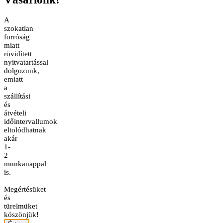
A
szokatlan
forróság
miatt
rövidített
nyitvatartással
dolgozunk,
emiatt
a
szállítási
és
átvételi
időintervallumok
eltolódhatnak
akár
1-
2
munkanappal
is.
Megértésüket
és
türelmüket
köszönjük!