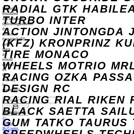
RADIAL
GTK
HABILE
Értesülj
elsőként
TURBO
INTER
akcióinkról,
újdonságainkról
ACTION
JINTONGDA
és
szakmai
tippjeinkről!
(KFZ)
KRONPRINZ
KU
Add
meg
TIRE
MONACO
az
email
WHEELS
MOTRIO
MR
címed
és
RACING
OZKA
PASS
ne
maradj
DESIGN
le
RC
semmiről.
RACING
RIAL
RIKEN
BLACK
SAETTA
SAIL
Feliratkozás
©
GUM
TATKO
TAURUS
2026
RcGumi
.
SPEEDWHEELS
TECH
Minden