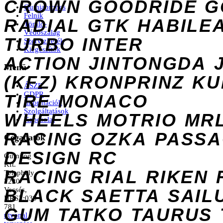
CROWN
GOODRIDE
G
Gumiabroncs
Felnik
RADIAL
GTK
HABILE
Tömlő-
Védőszalag
TURBO
INTER
Szervizkerék
Kiegészítők
ACTION
JINTONGDA
Menü
(KFZ)
KRONPRINZ
KU
ÁSZF
GDPR
TIRE
MONACO
Információk
Szolgáltatások
WHEELS
MOTRIO
MR
Kapcsolat
RACING
OZKA
PASS
Cégadatok
DESIGN
RC
Gumilog
Kft.
RACING
RIAL
RIKEN
Telephely
2220
Vecsés,
BLACK
SAETTA
SAIL
HRSZ:039
781
GUM
TATKO
TAURUS
útvonal