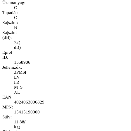
Üzemanyag
:
C
Tapadás
:
C
Zajszint
:
B
Zajszint
(dB)
:
72
(
dB
)
Eprel
ID
:
1558906
Jellemzők
:
3PMSF
EV
FR
M+S
XL
EAN
:
4024063006829
MPN
:
15415190000
Súly
:
11.88
(
kg
)