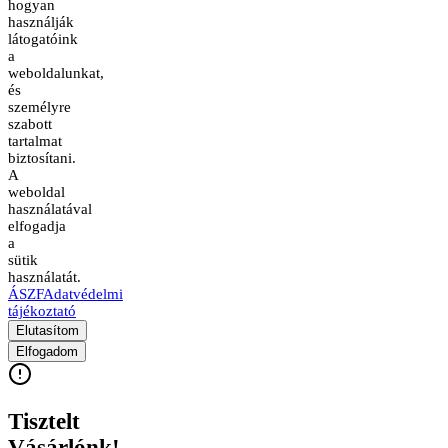
hogyan
használják
látogatóink
a
weboldalunkat,
és
személyre
szabott
tartalmat
biztosítani.
A
weboldal
használatával
elfogadja
a
sütik
használatát.
ÁSZF
Adatvédelmi
tájékoztató
Elutasítom
Elfogadom
Tisztelt
Vásárlónk!