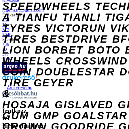
tervezése
SPEEDWHEELS
TECH
→
rcgumi.hu@gmail.com
A
TIANFU
TIANLI
TIG
Értékesítés:
+36
TYRES
VICTORUN
VI
30
377
5040
TIRES
BESTDRIVE
BF
Szerelés:
+36
LION
BORBET
BOTO
30
377
WHEELS
CROSSWIND
5040
COIN
DOUBLESTAR
D
TIRE
GEYER
Árukereső.hu
&
HOSAJA
GISLAVED
G
Iratkozz
GUM
GMP
GOALSTAR
fel
CROWN
GOODRIDE
G
hírlevelünkre!