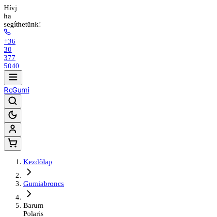
Hívj
ha
segíthetünk!
+36
30
377
5040
Rc
Gumi
Kezdőlap
Gumiabroncs
Barum
Polaris