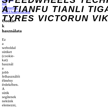
jog
A
TIANFU
TIANLI
TIG
fenntartva.
ÁSZF
Adatvédelem
TYRES
VICTORUN
VI
Cookie-
k
használata
Ez
a
weboldal
sütiket
(cookie-
kat)
használ
a
jobb
felhasználói
élmény
érdekében.
A
sütik
segítenek
nekünk
elemezni,