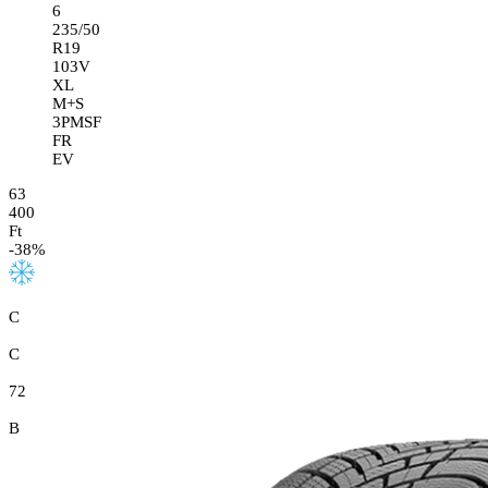
6
235/50
R19
103V
XL
M+S
3PMSF
FR
EV
63
400
Ft
-
38
%
C
C
72
B