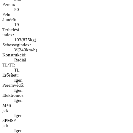
Perem
:
50
Felni
átmérő
:
19
Terhelési
index
:
103
(
875kg
)
Sebességindex
:
V
(
240km/h
)
Konstrukció
:
Radiál
TL/TT
:
TL
Erősített
:
Igen
Peremvédő
:
Igen
Elektromos
:
Igen
M+S
jel
:
Igen
3PMSF
jel
:
Igen