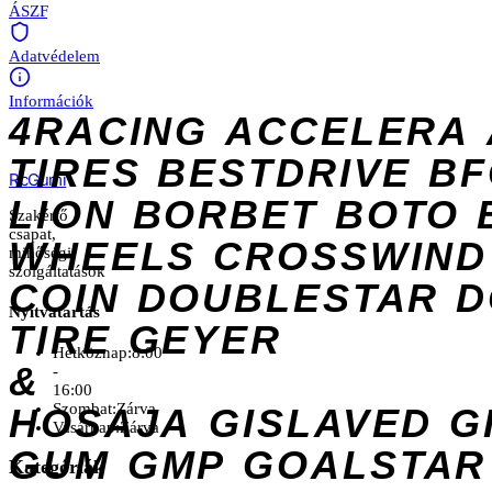
ÁSZF
Adatvédelem
Információk
4RACING
ACCELERA
TIRES
BESTDRIVE
BF
Rc
Gumi
LION
BORBET
BOTO
Szakértő
csapat,
WHEELS
CROSSWIND
minőségi
szolgáltatások
COIN
DOUBLESTAR
D
Nyitvatartás
TIRE
GEYER
Hétköznap:
8:00
&
-
16:00
Szombat:
Zárva
HOSAJA
GISLAVED
G
Vasárnap:
Zárva
GUM
GMP
GOALSTAR
Kategóriák