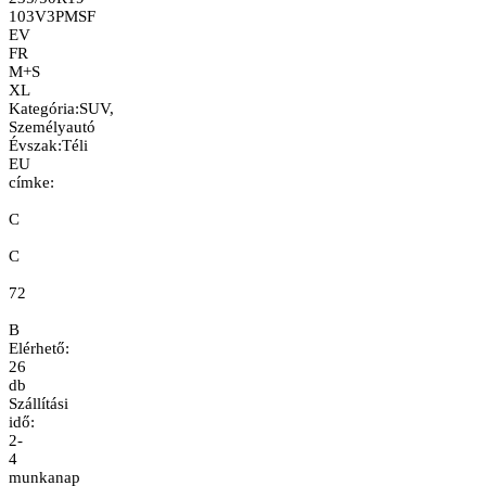
103V
3PMSF
EV
FR
M+S
XL
Kategória
:
SUV,
Személyautó
Évszak
:
Téli
EU
címke:
C
C
72
B
Elérhető:
26
db
Szállítási
idő:
2-
4
munkanap