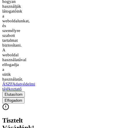
hogyan
használják
látogatóink
a
weboldalunkat,
és
személyre
szabott
tartalmat
biztosítani.
A
weboldal
használatával
elfogadja
a
sütik
használatát.
ÁSZF
Adatvédelmi
tájékoztató
Elutasítom
Elfogadom
Tisztelt
Vásárlónk!