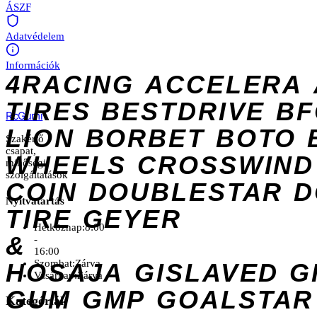
ÁSZF
Adatvédelem
Információk
4RACING
ACCELERA
TIRES
BESTDRIVE
BF
Rc
Gumi
LION
BORBET
BOTO
Szakértő
csapat,
WHEELS
CROSSWIND
minőségi
szolgáltatások
COIN
DOUBLESTAR
D
Nyitvatartás
TIRE
GEYER
Hétköznap:
8:00
&
-
16:00
Szombat:
Zárva
HOSAJA
GISLAVED
G
Vasárnap:
Zárva
GUM
GMP
GOALSTAR
Kategóriák