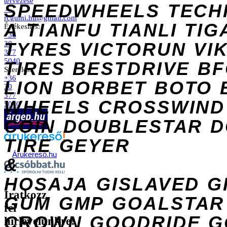
tervezése
SPEEDWHEELS
TECH
→
rcgumi.hu@gmail.com
A
TIANFU
TIANLI
TIG
Értékesítés:
+36
TYRES
VICTORUN
VI
30
377
5040
TIRES
BESTDRIVE
BF
Szerelés:
+36
LION
BORBET
BOTO
30
377
WHEELS
CROSSWIND
5040
COIN
DOUBLESTAR
D
TIRE
GEYER
Árukereső.hu
&
HOSAJA
GISLAVED
G
Iratkozz
GUM
GMP
GOALSTAR
fel
CROWN
GOODRIDE
G
hírlevelünkre!