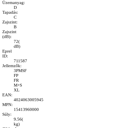
Üzemanyag
:
D
Tapadás
:
C
Zajszint
:
B
Zajszint
(dB)
:
72
(
dB
)
Eprel
ID
:
711587
Jellemzők
:
3PMSF
FP
FR
M+S
XL
EAN
:
4024063005945
MPN
:
15413960000
Súly
:
9.56
(
kg
)