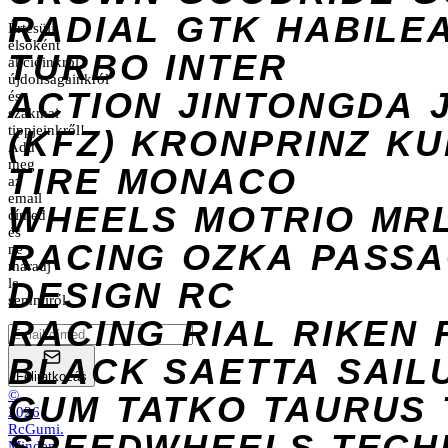
RADIAL
GTK
HABILE
Értesülj
elsőként
TURBO
INTER
akcióinkról,
újdonságainkról
ACTION
JINTONGDA
és
szakmai
tippjeinkről!
(KFZ)
KRONPRINZ
KU
Add
meg
TIRE
MONACO
az
email
WHEELS
MOTRIO
MR
címed
és
RACING
OZKA
PASS
ne
maradj
DESIGN
le
RC
semmiről.
RACING
RIAL
RIKEN
BLACK
SAETTA
SAIL
Feliratkozás
©
GUM
TATKO
TAURUS
2026
RcGumi
.
SPEEDWHEELS
TECH
Minden