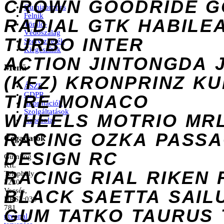
CROWN
GOODRIDE
G
Gumiabroncs
Felnik
RADIAL
GTK
HABILE
Tömlő-
Védőszalag
TURBO
INTER
Szervizkerék
Kiegészítők
ACTION
JINTONGDA
Menü
(KFZ)
KRONPRINZ
KU
ÁSZF
GDPR
TIRE
MONACO
Információk
Szolgáltatások
WHEELS
MOTRIO
MR
Kapcsolat
RACING
OZKA
PASS
Cégadatok
DESIGN
RC
Gumilog
Kft.
RACING
RIAL
RIKEN
Telephely
2220
Vecsés,
BLACK
SAETTA
SAIL
HRSZ:039
781
GUM
TATKO
TAURUS
útvonal