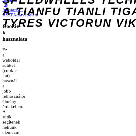
jog
A
TIANFU
TIANLI
TIG
fenntartva.
ÁSZF
Adatvédelem
TYRES
VICTORUN
VI
Cookie-
k
használata
Ez
a
weboldal
sütiket
(cookie-
kat)
használ
a
jobb
felhasználói
élmény
érdekében.
A
sütik
segítenek
nekünk
elemezni,