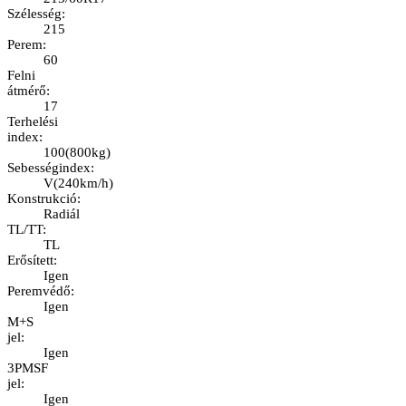
Szélesség
:
215
Perem
:
60
Felni
átmérő
:
17
Terhelési
index
:
100
(
800kg
)
Sebességindex
:
V
(
240km/h
)
Konstrukció
:
Radiál
TL/TT
:
TL
Erősített
:
Igen
Peremvédő
:
Igen
M+S
jel
:
Igen
3PMSF
jel
:
Igen