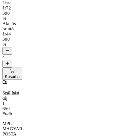
Lista
ár
72
390
Ft
Akciós
bruttó
ár
44
300
Ft
4
Kosárba
Szállítási
díj:
1
650
Ft/db
MPL-
MAGYAR-
POSTA