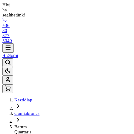
Hívj
ha
segíthetünk!
+36
30
377
5040
Rc
Gumi
Kezdőlap
Gumiabroncs
Barum
Quartaris