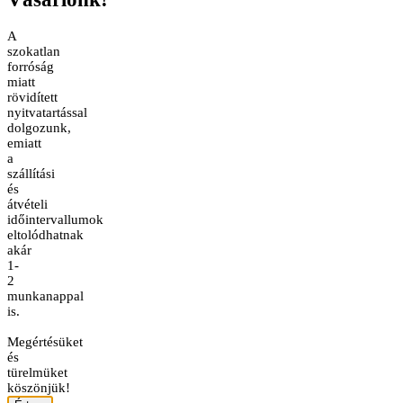
A
szokatlan
forróság
miatt
rövidített
nyitvatartással
dolgozunk,
emiatt
a
szállítási
és
átvételi
időintervallumok
eltolódhatnak
akár
1-
2
munkanappal
is.
Megértésüket
és
türelmüket
köszönjük!