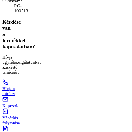
Cikkszám
:
RC-
100513
Kérdése
van
a
termékkel
kapcsolatban?
Hívja
ügyfélszolgálatunkat
szakértő
tanácsért.
Hívjon
minket
Kapcsolat
Vásárlás
folytatása