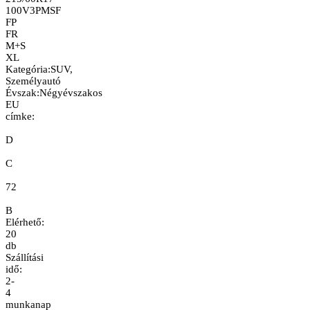
100V
3PMSF
FP
FR
M+S
XL
Kategória
:
SUV,
Személyautó
Évszak
:
Négyévszakos
EU
címke:
D
C
72
B
Elérhető:
20
db
Szállítási
idő:
2-
4
munkanap