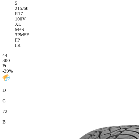
5
215/60
R17
100V
XL
M+S
3PMSF
FP
FR
44
300
Ft
-
39
%
D
C
72
B