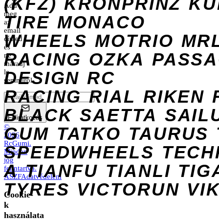
(KFZ)
KRONPRINZ
KU
Add
meg
TIRE
MONACO
az
email
WHEELS
MOTRIO
MR
címed
és
RACING
OZKA
PASS
ne
maradj
DESIGN
le
RC
semmiről.
RACING
RIAL
RIKEN
BLACK
SAETTA
SAIL
Feliratkozás
©
GUM
TATKO
TAURUS
2026
RcGumi
.
SPEEDWHEELS
TECH
Minden
jog
A
TIANFU
TIANLI
TIG
fenntartva.
ÁSZF
Adatvédelem
TYRES
VICTORUN
VI
Cookie-
k
használata