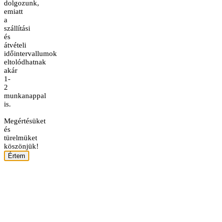
dolgozunk,
emiatt
a
szállítási
és
átvételi
időintervallumok
eltolódhatnak
akár
1-
2
munkanappal
is.
Megértésüket
és
türelmüket
köszönjük!
Értem