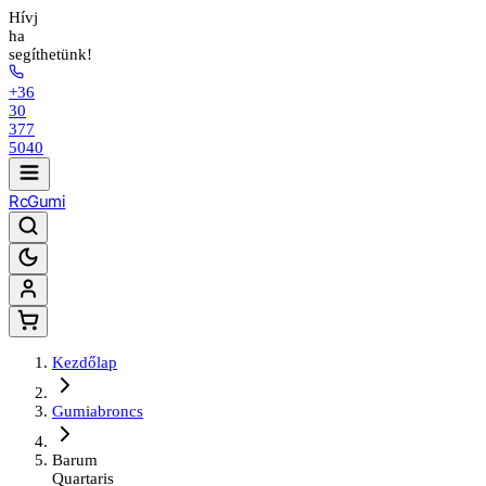
Hívj
ha
segíthetünk!
+36
30
377
5040
Rc
Gumi
Kezdőlap
Gumiabroncs
Barum
Quartaris