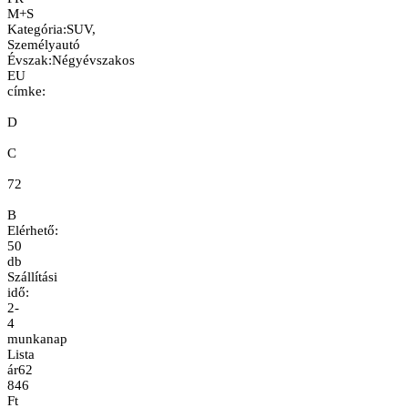
M+S
Kategória
:
SUV,
Személyautó
Évszak
:
Négyévszakos
EU
címke:
D
C
72
B
Elérhető:
50
db
Szállítási
idő:
2-
4
munkanap
Lista
ár
62
846
Ft