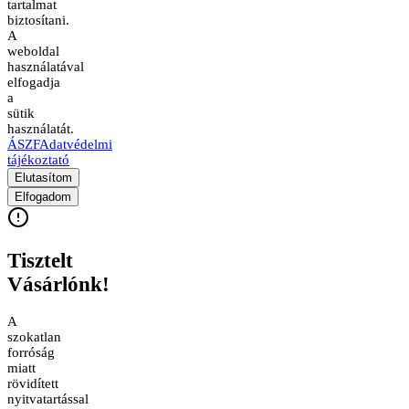
tartalmat
biztosítani.
A
weboldal
használatával
elfogadja
a
sütik
használatát.
ÁSZF
Adatvédelmi
tájékoztató
Elutasítom
Elfogadom
Tisztelt
Vásárlónk!
A
szokatlan
forróság
miatt
rövidített
nyitvatartással