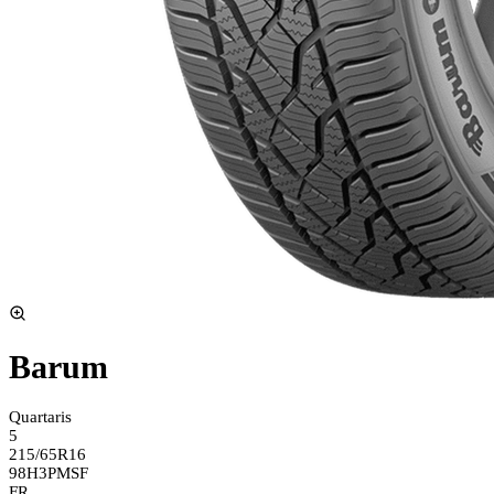
Barum
Quartaris
5
215/65R16
98H
3PMSF
FR