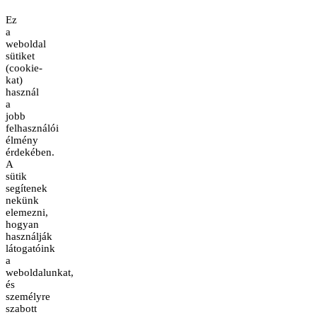
Ez
a
weboldal
sütiket
(cookie-
kat)
használ
a
jobb
felhasználói
élmény
érdekében.
A
sütik
segítenek
nekünk
elemezni,
hogyan
használják
látogatóink
a
weboldalunkat,
és
személyre
szabott