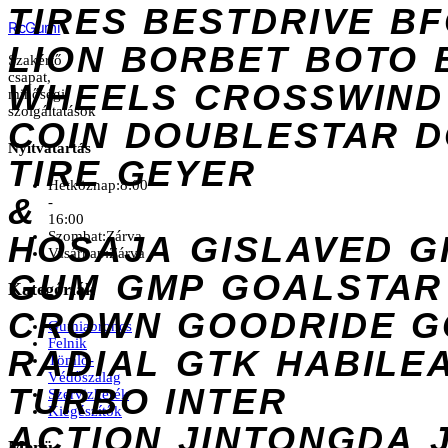
TIRES
BESTDRIVE
BF
Rc
Gumi
LION
BORBET
BOTO
Szakértő
csapat,
WHEELS
CROSSWIND
minőségi
szolgáltatások
COIN
DOUBLESTAR
D
Nyitvatartás
TIRE
GEYER
Hétköznap:
8:00
&
-
16:00
Szombat:
Zárva
HOSAJA
GISLAVED
G
Vasárnap:
Zárva
GUM
GMP
GOALSTAR
Kategóriák
CROWN
GOODRIDE
G
Gumiabroncs
Felnik
RADIAL
GTK
HABILE
Tömlő-
Védőszalag
TURBO
INTER
Szervizkerék
Kiegészítők
ACTION
JINTONGDA
Menü