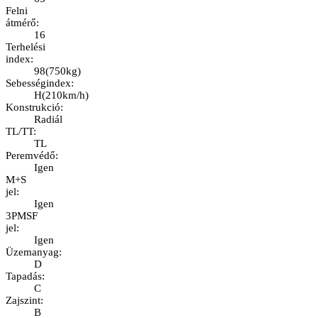
Felni
átmérő
:
16
Terhelési
index
:
98
(
750kg
)
Sebességindex
:
H
(
210km/h
)
Konstrukció
:
Radiál
TL/TT
:
TL
Peremvédő
:
Igen
M+S
jel
:
Igen
3PMSF
jel
:
Igen
Üzemanyag
:
D
Tapadás
:
C
Zajszint
:
B