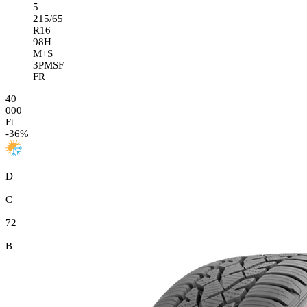
5
215/65
R16
98H
M+S
3PMSF
FR
40
000
Ft
-
36
%
D
C
72
B