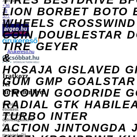
Szerelés:
+36
LION
BORBET
BOTO
30
377
WHEELS
CROSSWIND
5040
COIN
DOUBLESTAR
D
TIRE
GEYER
Árukereső.hu
&
HOSAJA
GISLAVED
G
Iratkozz
GUM
GMP
GOALSTAR
fel
CROWN
GOODRIDE
G
hírlevelünkre!
RADIAL
GTK
HABILE
Értesülj
elsőként
TURBO
INTER
akcióinkról,
újdonságainkról
ACTION
JINTONGDA
és
szakmai
tippjeinkről!