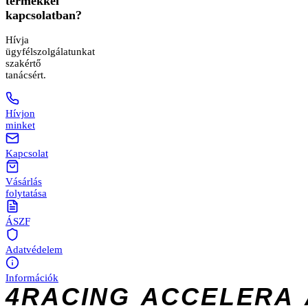
termékkel
kapcsolatban?
Hívja
ügyfélszolgálatunkat
szakértő
tanácsért.
Hívjon
minket
Kapcsolat
Vásárlás
folytatása
ÁSZF
Adatvédelem
Információk
4RACING
ACCELERA