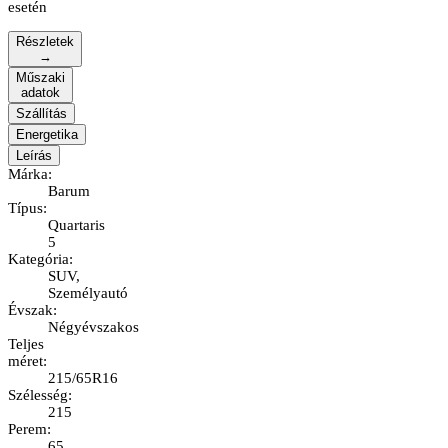
esetén
Részletek
→
Műszaki
adatok
Szállítás
Energetika
Leírás
Márka
:
Barum
Típus
:
Quartaris
5
Kategória
:
SUV,
Személyautó
Évszak
:
Négyévszakos
Teljes
méret
:
215/65R16
Szélesség
:
215
Perem
:
65