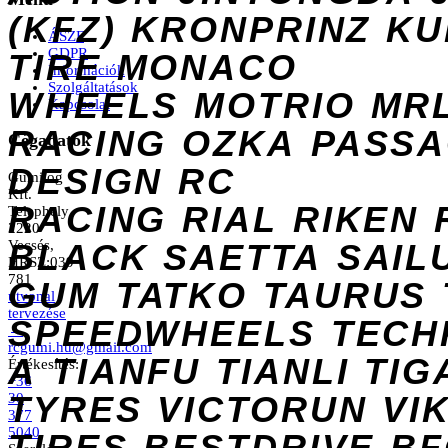
(KFZ)
KRONPRINZ
KU
ÁSZF
GDPR
TIRE
MONACO
Információk
Szolgáltatások
WHEELS
MOTRIO
MR
Kapcsolat
RACING
OZKA
PASS
Cégadatok
DESIGN
RC
Gumilog
Kft.
RACING
RIAL
RIKEN
Telephely
2220
Vecsés,
BLACK
SAETTA
SAIL
HRSZ:039
781
GUM
TATKO
TAURUS
útvonal
tervezése
SPEEDWHEELS
TECH
→
rcgumi.hu@gmail.com
A
TIANFU
TIANLI
TIG
Értékesítés:
+36
TYRES
VICTORUN
VI
30
377
5040
TIRES
BESTDRIVE
BF