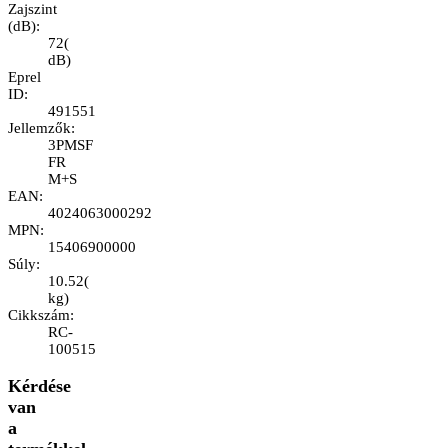
Zajszint
(dB)
:
72
(
dB
)
Eprel
ID
:
491551
Jellemzők
:
3PMSF
FR
M+S
EAN
:
4024063000292
MPN
:
15406900000
Súly
:
10.52
(
kg
)
Cikkszám
:
RC-
100515
Kérdése
van
a