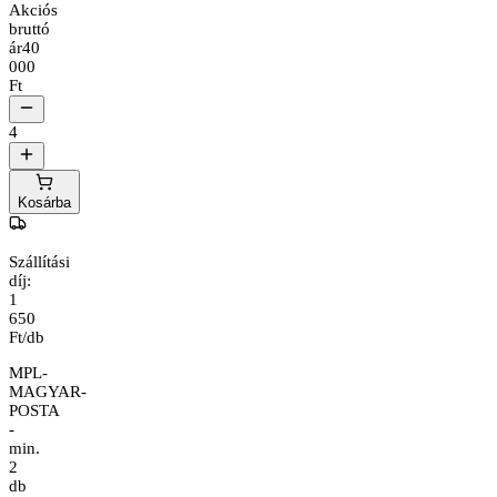
Akciós
bruttó
ár
40
000
Ft
4
Kosárba
Szállítási
díj:
1
650
Ft/db
MPL-
MAGYAR-
POSTA
-
min.
2
db