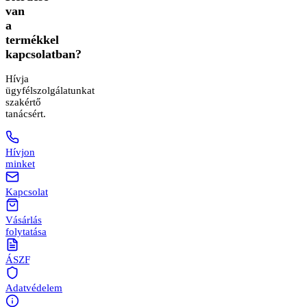
van
a
termékkel
kapcsolatban?
Hívja
ügyfélszolgálatunkat
szakértő
tanácsért.
Hívjon
minket
Kapcsolat
Vásárlás
folytatása
ÁSZF
Adatvédelem