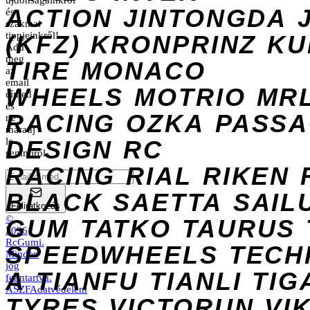
újdonságainkról
ACTION
JINTONGDA
és
szakmai
tippjeinkről!
(KFZ)
KRONPRINZ
KU
Add
meg
TIRE
MONACO
az
email
WHEELS
MOTRIO
MR
címed
és
RACING
OZKA
PASS
ne
maradj
DESIGN
le
RC
semmiről.
RACING
RIAL
RIKEN
BLACK
SAETTA
SAIL
Feliratkozás
©
GUM
TATKO
TAURUS
2026
RcGumi
.
SPEEDWHEELS
TECH
Minden
jog
A
TIANFU
TIANLI
TIG
fenntartva.
ÁSZF
Adatvédelem
TYRES
VICTORUN
VI