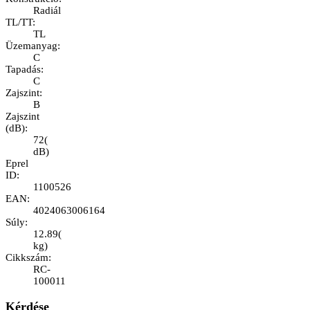
Radiál
TL/TT
:
TL
Üzemanyag
:
C
Tapadás
:
C
Zajszint
:
B
Zajszint
(dB)
:
72
(
dB
)
Eprel
ID
:
1100526
EAN
:
4024063006164
Súly
:
12.89
(
kg
)
Cikkszám
:
RC-
100011
Kérdése