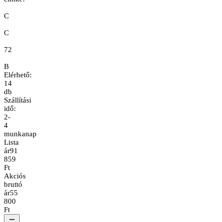
C
C
72
B
Elérhető:
14
db
Szállítási
idő:
2-
4
munkanap
Lista
ár
91
859
Ft
Akciós
bruttó
ár
55
800
Ft