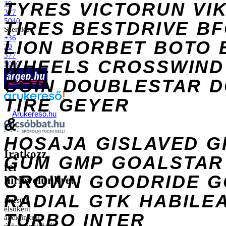
TYRES
VICTORUN
VI
30
377
5040
TIRES
BESTDRIVE
BF
Szerelés:
+36
LION
BORBET
BOTO
30
377
WHEELS
CROSSWIND
5040
COIN
DOUBLESTAR
D
TIRE
GEYER
Árukereső.hu
&
HOSAJA
GISLAVED
G
Iratkozz
GUM
GMP
GOALSTAR
fel
CROWN
GOODRIDE
G
hírlevelünkre!
RADIAL
GTK
HABILE
Értesülj
elsőként
TURBO
INTER
akcióinkról,