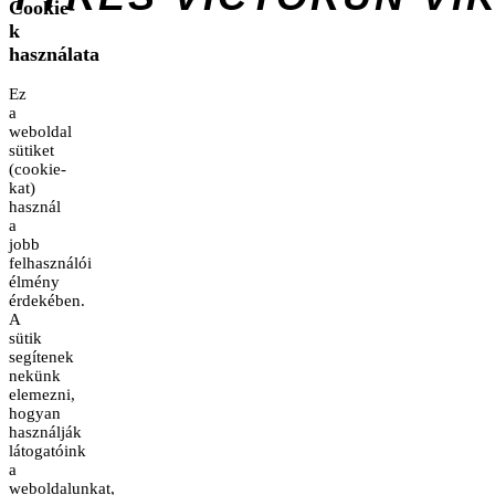
Cookie-
k
használata
Ez
a
weboldal
sütiket
(cookie-
kat)
használ
a
jobb
felhasználói
élmény
érdekében.
A
sütik
segítenek
nekünk
elemezni,
hogyan
használják
látogatóink
a
weboldalunkat,