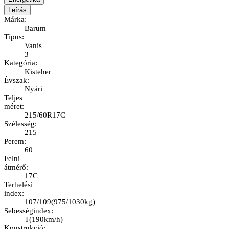
Leírás
Márka
:
Barum
Típus
:
Vanis
3
Kategória
:
Kisteher
Évszak
:
Nyári
Teljes
méret
:
215/60R17C
Szélesség
:
215
Perem
:
60
Felni
átmérő
:
17C
Terhelési
index
:
107/109
(
975/1030kg
)
Sebességindex
:
T
(
190km/h
)
Konstrukció
: