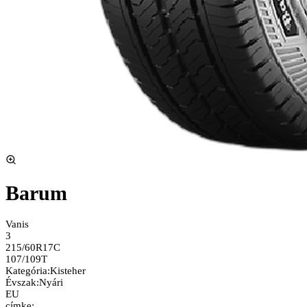
Barum
Vanis
3
215/60R17C
107/109T
Kategória
:
Kisteher
Évszak
:
Nyári
EU
címke: