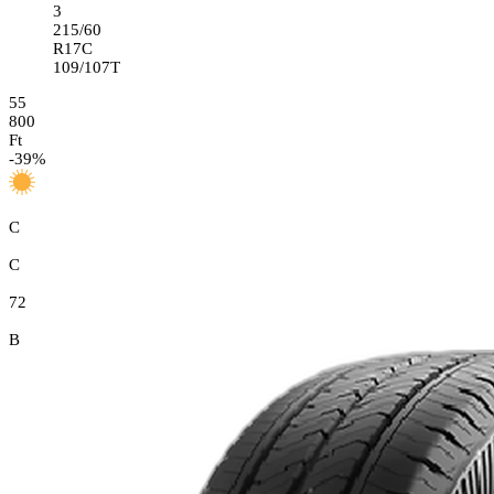
3
215/60
R17C
109/107T
55
800
Ft
-
39
%
C
C
72
B