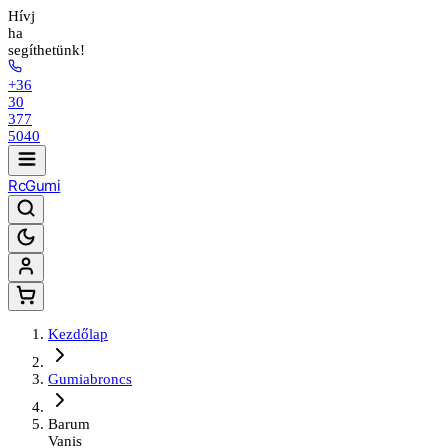
Hívj
ha
segíthetünk!
+36
30
377
5040
Rc
Gumi
Kezdőlap
Gumiabroncs
Barum
Vanis