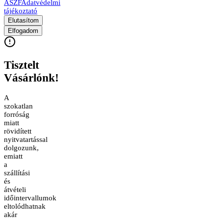
ÁSZF
Adatvédelmi
tájékoztató
Elutasítom
Elfogadom
Tisztelt
Vásárlónk!
A
szokatlan
forróság
miatt
rövidített
nyitvatartással
dolgozunk,
emiatt
a
szállítási
és
átvételi
időintervallumok
eltolódhatnak
akár