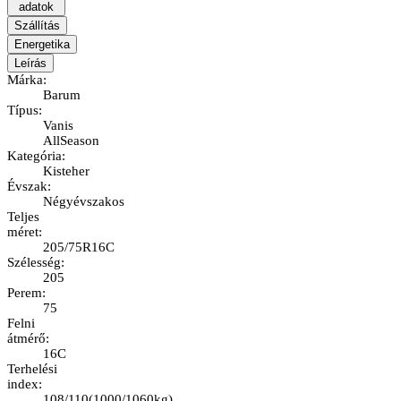
adatok
Szállítás
Energetika
Leírás
Márka
:
Barum
Típus
:
Vanis
AllSeason
Kategória
:
Kisteher
Évszak
:
Négyévszakos
Teljes
méret
:
205/75R16C
Szélesség
:
205
Perem
:
75
Felni
átmérő
:
16C
Terhelési
index
:
108/110
(
1000/1060kg
)