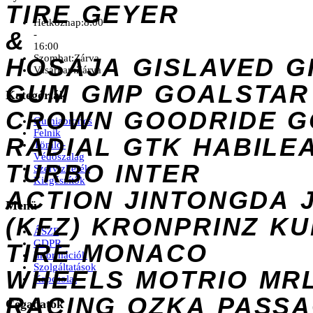
TIRE
GEYER
Hétköznap:
8:00
&
-
16:00
Szombat:
Zárva
HOSAJA
GISLAVED
G
Vasárnap:
Zárva
GUM
GMP
GOALSTAR
Kategóriák
CROWN
GOODRIDE
G
Gumiabroncs
Felnik
RADIAL
GTK
HABILE
Tömlő-
Védőszalag
TURBO
INTER
Szervizkerék
Kiegészítők
ACTION
JINTONGDA
Menü
(KFZ)
KRONPRINZ
KU
ÁSZF
GDPR
TIRE
MONACO
Információk
Szolgáltatások
WHEELS
MOTRIO
MR
Kapcsolat
RACING
OZKA
PASS
Cégadatok