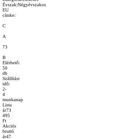
Évszak
:
Négyévszakos
EU
címke:
C
A
73
B
Elérhető:
50
db
Szállítási
idő:
2-
4
munkanap
Lista
ár
73
495
Ft
Akciós
bruttó
ár
47