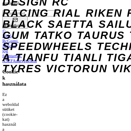
DESIGN
RC
semmiről.
RACING
RIAL
RIKEN
BLACK
SAETTA
SAIL
Feliratkozás
©
GUM
TATKO
TAURUS
2026
RcGumi
.
SPEEDWHEELS
TECH
Minden
jog
A
TIANFU
TIANLI
TIG
fenntartva.
ÁSZF
Adatvédelem
TYRES
VICTORUN
VI
Cookie-
k
használata
Ez
a
weboldal
sütiket
(cookie-
kat)
használ
a