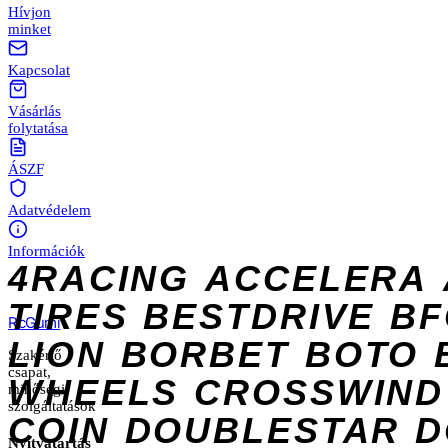
Hívjon
minket
Kapcsolat
Vásárlás
folytatása
ÁSZF
Adatvédelem
Információk
4RACING
ACCELERA
TIRES
BESTDRIVE
BF
Rc
Gumi
LION
BORBET
BOTO
Szakértő
csapat,
WHEELS
CROSSWIND
minőségi
szolgáltatások
COIN
DOUBLESTAR
D
Nyitvatartás