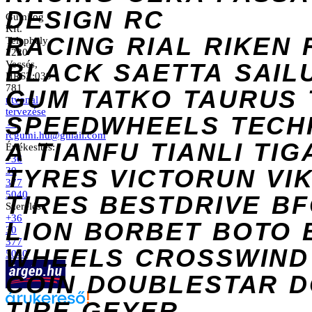
DESIGN
RC
Gumilog
Kft.
RACING
RIAL
RIKEN
Telephely
2220
Vecsés,
BLACK
SAETTA
SAIL
HRSZ:039
781
GUM
TATKO
TAURUS
útvonal
tervezése
SPEEDWHEELS
TECH
→
rcgumi.hu@gmail.com
A
TIANFU
TIANLI
TIG
Értékesítés:
+36
TYRES
VICTORUN
VI
30
377
5040
TIRES
BESTDRIVE
BF
Szerelés:
+36
LION
BORBET
BOTO
30
377
WHEELS
CROSSWIND
5040
COIN
DOUBLESTAR
D
TIRE
GEYER