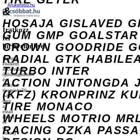
Árukereső.hu
&
HOSAJA
GISLAVED
G
Iratkozz
GUM
GMP
GOALSTAR
fel
CROWN
GOODRIDE
G
hírlevelünkre!
RADIAL
GTK
HABILE
Értesülj
elsőként
TURBO
INTER
akcióinkról,
újdonságainkról
ACTION
JINTONGDA
és
szakmai
tippjeinkről!
(KFZ)
KRONPRINZ
KU
Add
meg
TIRE
MONACO
az
email
WHEELS
MOTRIO
MR
címed
és
RACING
OZKA
PASS
ne
maradj
le