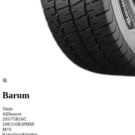
Barum
Vanis
AllSeason
205/75R16C
108/110R
3PMSF
M+S
Kategória
:
Kisteher