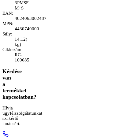
3PMSF
M+S
EAN
:
4024063002487
MPN
:
4430740000
Súly
:
14.12
(
kg
)
Cikkszám
:
RC-
100685
Kérdése
van
a
termékkel
kapcsolatban?
Hívja
ügyfélszolgálatunkat
szakértő
tanácsért.