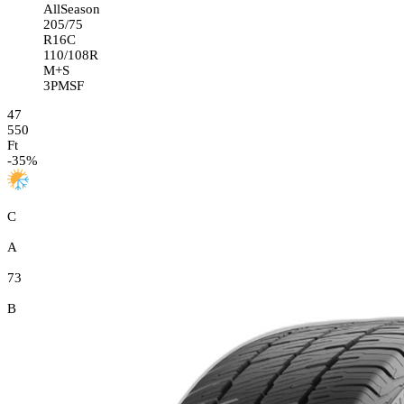
AllSeason
205/75
R16C
110/108R
M+S
3PMSF
47
550
Ft
-
35
%
C
A
73
B