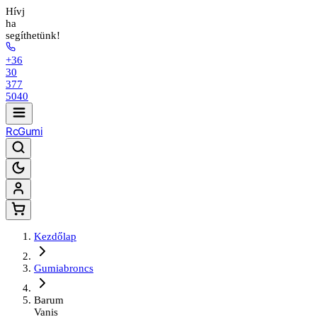
Hívj
ha
segíthetünk!
+36
30
377
5040
Rc
Gumi
Kezdőlap
Gumiabroncs
Barum
Vanis