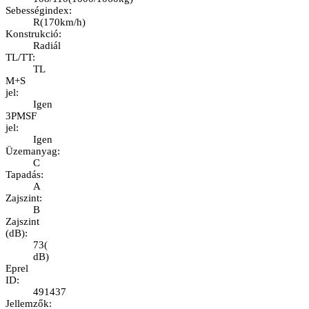
Sebességindex
:
R
(
170km/h
)
Konstrukció
:
Radiál
TL/TT
:
TL
M+S
jel
:
Igen
3PMSF
jel
:
Igen
Üzemanyag
:
C
Tapadás
:
A
Zajszint
:
B
Zajszint
(dB)
:
73
(
dB
)
Eprel
ID
:
491437
Jellemzők
: