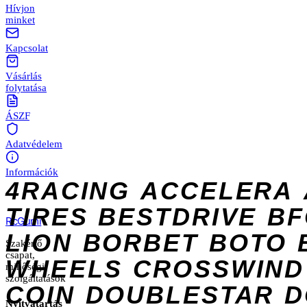
Hívjon
minket
Kapcsolat
Vásárlás
folytatása
ÁSZF
Adatvédelem
Információk
4RACING
ACCELERA
TIRES
BESTDRIVE
BF
Rc
Gumi
LION
BORBET
BOTO
Szakértő
csapat,
WHEELS
CROSSWIND
minőségi
szolgáltatások
COIN
DOUBLESTAR
D
Nyitvatartás