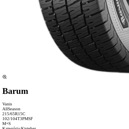
Barum
Vanis
AllSeason
215/65R15C
102/104T
3PMSF
M+S
Kategória
:
Kisteher