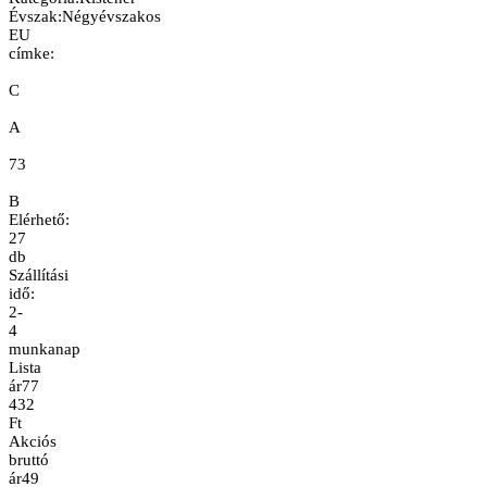
Évszak
:
Négyévszakos
EU
címke:
C
A
73
B
Elérhető:
27
db
Szállítási
idő:
2-
4
munkanap
Lista
ár
77
432
Ft
Akciós
bruttó
ár
49