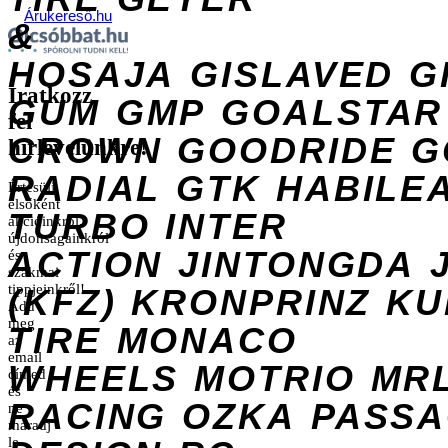
Árukereső.hu
&
HOSAJA
GISLAVED
G
Iratkozz
GUM
GMP
GOALSTAR
fel
CROWN
GOODRIDE
G
hírlevelünkre!
RADIAL
GTK
HABILE
Értesülj
elsőként
TURBO
INTER
akcióinkról,
újdonságainkról
ACTION
JINTONGDA
és
szakmai
tippjeinkről!
(KFZ)
KRONPRINZ
KU
Add
meg
TIRE
MONACO
az
email
WHEELS
MOTRIO
MR
címed
és
RACING
OZKA
PASS
ne
maradj
le