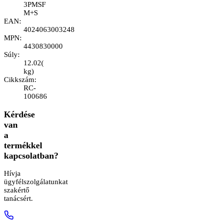
3PMSF
M+S
EAN
:
4024063003248
MPN
:
4430830000
Súly
:
12.02
(
kg
)
Cikkszám
:
RC-
100686
Kérdése
van
a
termékkel
kapcsolatban?
Hívja
ügyfélszolgálatunkat
szakértő
tanácsért.