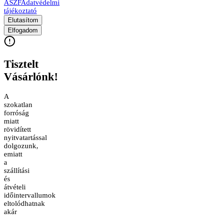
ÁSZF
Adatvédelmi
tájékoztató
Elutasítom
Elfogadom
Tisztelt
Vásárlónk!
A
szokatlan
forróság
miatt
rövidített
nyitvatartással
dolgozunk,
emiatt
a
szállítási
és
átvételi
időintervallumok
eltolódhatnak
akár