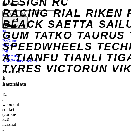
DESIGN
RC
semmiről.
RACING
RIAL
RIKEN
BLACK
SAETTA
SAIL
Feliratkozás
©
GUM
TATKO
TAURUS
2026
RcGumi
.
SPEEDWHEELS
TECH
Minden
jog
A
TIANFU
TIANLI
TIG
fenntartva.
ÁSZF
Adatvédelem
TYRES
VICTORUN
VI
Cookie-
k
használata
Ez
a
weboldal
sütiket
(cookie-
kat)
használ
a