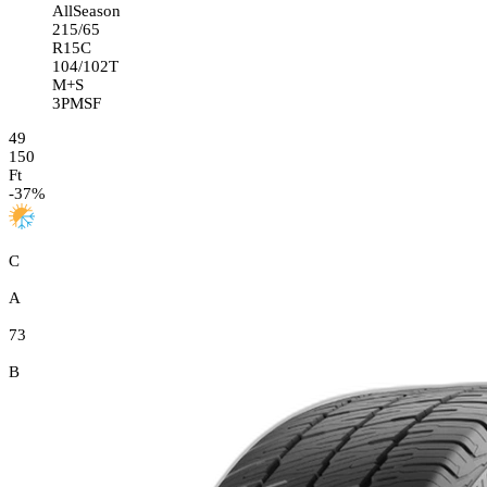
AllSeason
215/65
R15C
104/102T
M+S
3PMSF
49
150
Ft
-
37
%
C
A
73
B