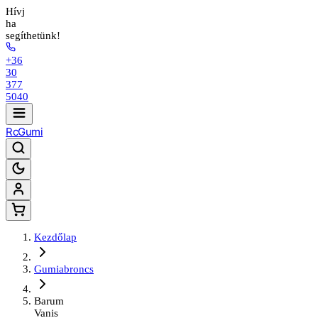
Hívj
ha
segíthetünk!
+36
30
377
5040
Rc
Gumi
Kezdőlap
Gumiabroncs
Barum
Vanis