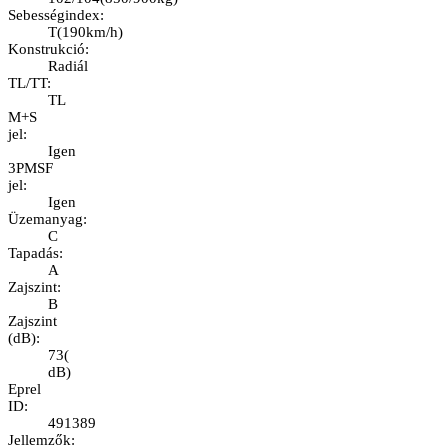
Sebességindex
:
T
(
190km/h
)
Konstrukció
:
Radiál
TL/TT
:
TL
M+S
jel
:
Igen
3PMSF
jel
:
Igen
Üzemanyag
:
C
Tapadás
:
A
Zajszint
:
B
Zajszint
(dB)
:
73
(
dB
)
Eprel
ID
:
491389
Jellemzők
: