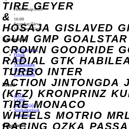
TIRE
GEYER
Hétköznap:
8:00
&
-
16:00
Szombat:
Zárva
HOSAJA
GISLAVED
G
Vasárnap:
Zárva
GUM
GMP
GOALSTAR
Kategóriák
CROWN
GOODRIDE
G
Gumiabroncs
Felnik
RADIAL
GTK
HABILE
Tömlő-
Védőszalag
TURBO
INTER
Szervizkerék
Kiegészítők
ACTION
JINTONGDA
Menü
(KFZ)
KRONPRINZ
KU
ÁSZF
GDPR
TIRE
MONACO
Információk
Szolgáltatások
WHEELS
MOTRIO
MR
Kapcsolat
RACING
OZKA
PASS
Cégadatok