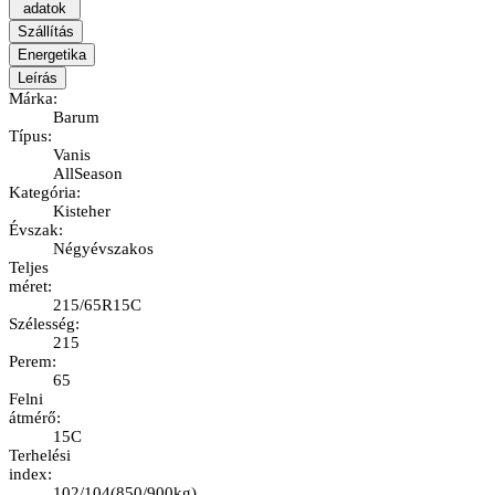
adatok
Szállítás
Energetika
Leírás
Márka
:
Barum
Típus
:
Vanis
AllSeason
Kategória
:
Kisteher
Évszak
:
Négyévszakos
Teljes
méret
:
215/65R15C
Szélesség
:
215
Perem
:
65
Felni
átmérő
:
15C
Terhelési
index
:
102/104
(
850/900kg
)