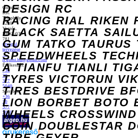
DESIGN
RC
Gumilog
Kft.
RACING
RIAL
RIKEN
Telephely
2220
Vecsés,
BLACK
SAETTA
SAIL
HRSZ:039
781
GUM
TATKO
TAURUS
útvonal
tervezése
SPEEDWHEELS
TECH
→
rcgumi.hu@gmail.com
A
TIANFU
TIANLI
TIG
Értékesítés:
+36
TYRES
VICTORUN
VI
30
377
5040
TIRES
BESTDRIVE
BF
Szerelés:
+36
LION
BORBET
BOTO
30
377
WHEELS
CROSSWIND
5040
COIN
DOUBLESTAR
D
TIRE
GEYER