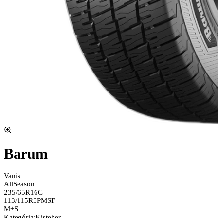
Barum
Vanis
AllSeason
235/65R16C
113/115R
3PMSF
M+S
Kategória
:
Kisteher