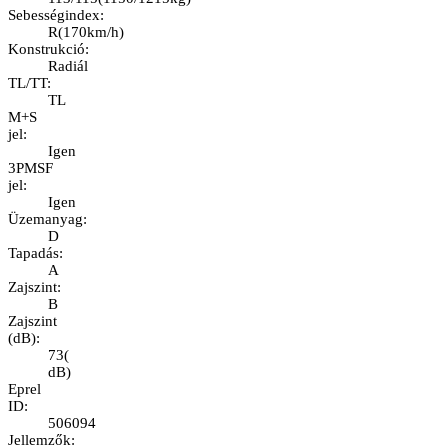
Sebességindex
:
R
(
170km/h
)
Konstrukció
:
Radiál
TL/TT
:
TL
M+S
jel
:
Igen
3PMSF
jel
:
Igen
Üzemanyag
:
D
Tapadás
:
A
Zajszint
:
B
Zajszint
(dB)
:
73
(
dB
)
Eprel
ID
:
506094
Jellemzők
: