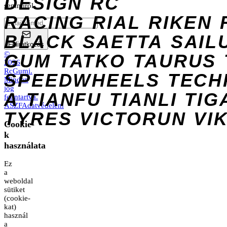
DESIGN
RC
semmiről.
RACING
RIAL
RIKEN
BLACK
SAETTA
SAIL
Feliratkozás
©
GUM
TATKO
TAURUS
2026
RcGumi
.
SPEEDWHEELS
TECH
Minden
jog
A
TIANFU
TIANLI
TIG
fenntartva.
ÁSZF
Adatvédelem
TYRES
VICTORUN
VI
Cookie-
k
használata
Ez
a
weboldal
sütiket
(cookie-
kat)
használ
a