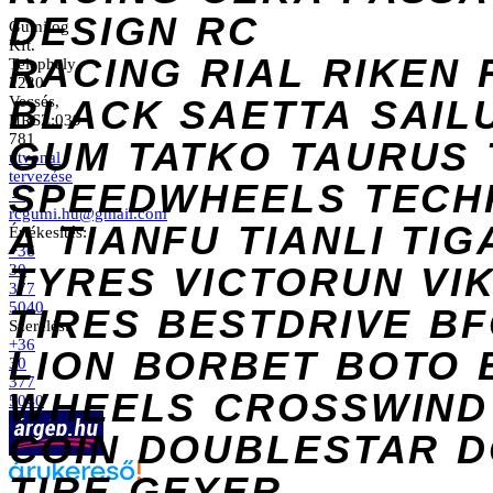
DESIGN
RC
Gumilog
Kft.
RACING
RIAL
RIKEN
Telephely
2220
Vecsés,
BLACK
SAETTA
SAIL
HRSZ:039
781
GUM
TATKO
TAURUS
útvonal
tervezése
SPEEDWHEELS
TECH
→
rcgumi.hu@gmail.com
A
TIANFU
TIANLI
TIG
Értékesítés:
+36
TYRES
VICTORUN
VI
30
377
5040
TIRES
BESTDRIVE
BF
Szerelés:
+36
LION
BORBET
BOTO
30
377
WHEELS
CROSSWIND
5040
COIN
DOUBLESTAR
D
TIRE
GEYER