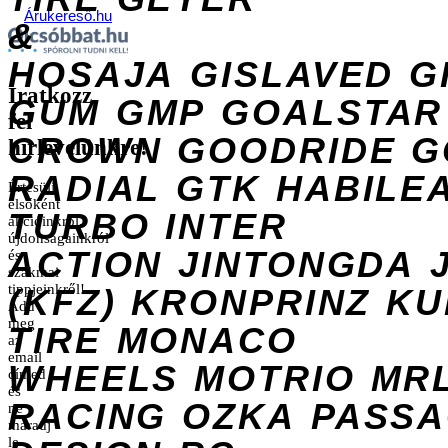
Árukereső.hu
&
HOSAJA
GISLAVED
G
Iratkozz
GUM
GMP
GOALSTAR
fel
CROWN
GOODRIDE
G
hírlevelünkre!
RADIAL
GTK
HABILE
Értesülj
elsőként
TURBO
INTER
akcióinkról,
újdonságainkról
ACTION
JINTONGDA
és
szakmai
tippjeinkről!
(KFZ)
KRONPRINZ
KU
Add
meg
TIRE
MONACO
az
email
WHEELS
MOTRIO
MR
címed
és
RACING
OZKA
PASS
ne
maradj
le