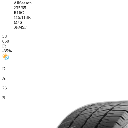
AllSeason
235/65
R16C
115/113R
M+S
3PMSF
58
050
Ft
-
35
%
D
A
73
B