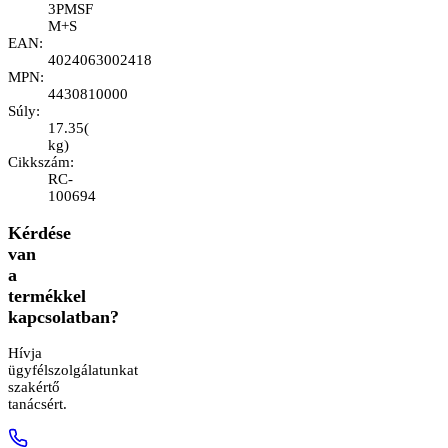
3PMSF
M+S
EAN
:
4024063002418
MPN
:
4430810000
Súly
:
17.35
(
kg
)
Cikkszám
:
RC-
100694
Kérdése
van
a
termékkel
kapcsolatban?
Hívja
ügyfélszolgálatunkat
szakértő
tanácsért.