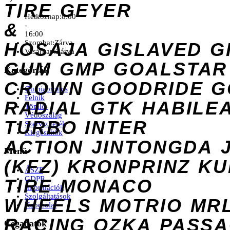
TIRE
GEYER
Hétköznap:
8:00
&
-
16:00
Szombat:
Zárva
HOSAJA
GISLAVED
G
Vasárnap:
Zárva
GUM
GMP
GOALSTAR
Kategóriák
CROWN
GOODRIDE
G
Gumiabroncs
Felnik
RADIAL
GTK
HABILE
Tömlő-
Védőszalag
TURBO
INTER
Szervizkerék
Kiegészítők
ACTION
JINTONGDA
Menü
(KFZ)
KRONPRINZ
KU
ÁSZF
GDPR
TIRE
MONACO
Információk
Szolgáltatások
WHEELS
MOTRIO
MR
Kapcsolat
RACING
OZKA
PASS
Cégadatok