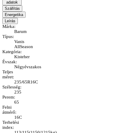
adatok
Szállítás
Energetika
Leírás
Márka
:
Barum
Típus
:
Vanis
AllSeason
Kategória
:
Kisteher
Évszak
:
Négyévszakos
Teljes
méret
:
235/65R16C
Szélesség
:
235
Perem
:
65
Felni
átmérő
:
16C
Terhelési
index
:
113/115
(
1150/1215kg
)