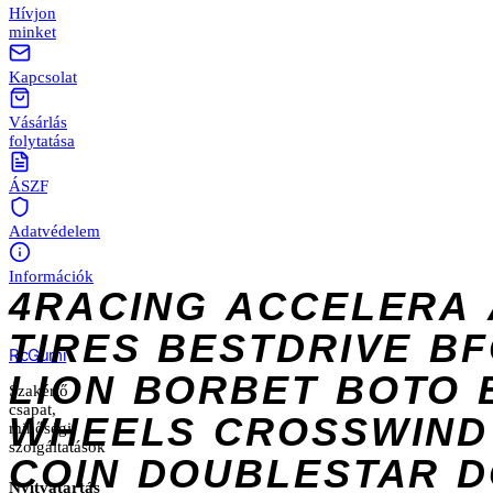
Hívjon
minket
Kapcsolat
Vásárlás
folytatása
ÁSZF
Adatvédelem
Információk
4RACING
ACCELERA
TIRES
BESTDRIVE
BF
Rc
Gumi
LION
BORBET
BOTO
Szakértő
csapat,
WHEELS
CROSSWIND
minőségi
szolgáltatások
COIN
DOUBLESTAR
D
Nyitvatartás