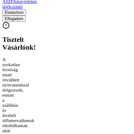
ÁSZF
Adatvédelmi
tájékoztató
Elutasítom
Elfogadom
Tisztelt
Vásárlónk!
A
szokatlan
forróság
miatt
rövidített
nyitvatartással
dolgozunk,
emiatt
a
szállítási
és
átvételi
időintervallumok
eltolódhatnak
akár