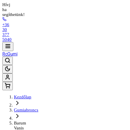
Hívj
ha
segíthetünk!
+36
30
377
5040
Rc
Gumi
Kezdőlap
Gumiabroncs
Barum
Vanis