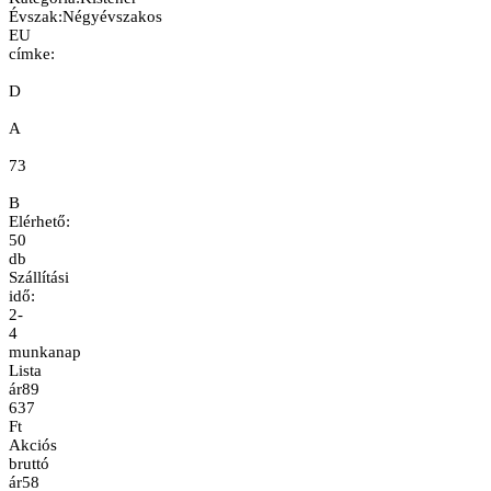
Évszak
:
Négyévszakos
EU
címke:
D
A
73
B
Elérhető:
50
db
Szállítási
idő:
2-
4
munkanap
Lista
ár
89
637
Ft
Akciós
bruttó
ár
58