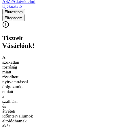
ÁSZF
Adatvédelmi
tájékoztató
Elutasítom
Elfogadom
Tisztelt
Vásárlónk!
A
szokatlan
forróság
miatt
rövidített
nyitvatartással
dolgozunk,
emiatt
a
szállítási
és
átvételi
időintervallumok
eltolódhatnak
akár