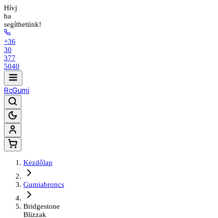
Hívj
ha
segíthetünk!
+36
30
377
5040
Rc
Gumi
Kezdőlap
Gumiabroncs
Bridgestone
Blizzak