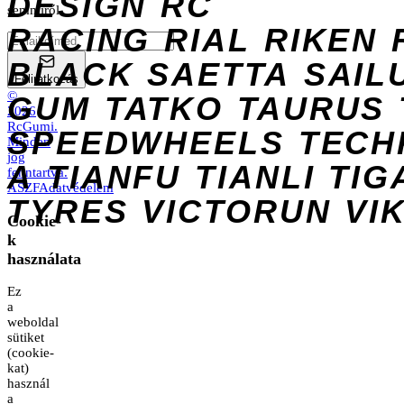
DESIGN
RC
semmiről.
RACING
RIAL
RIKEN
BLACK
SAETTA
SAIL
Feliratkozás
©
GUM
TATKO
TAURUS
2026
RcGumi
.
SPEEDWHEELS
TECH
Minden
jog
A
TIANFU
TIANLI
TIG
fenntartva.
ÁSZF
Adatvédelem
TYRES
VICTORUN
VI
Cookie-
k
használata
Ez
a
weboldal
sütiket
(cookie-
kat)
használ
a