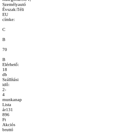
Személyautó
Évszak
:
Téli
EU
címke:
C
B
70
B
Elérhető:
18
db
Szállítási
idő:
2-
4
munkanap
Lista
ár
131
896
Ft
Akciós
bruttó