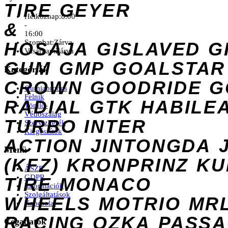
TIRE
GEYER
Hétköznap:
8:00
&
-
16:00
Szombat:
Zárva
HOSAJA
GISLAVED
G
Vasárnap:
Zárva
GUM
GMP
GOALSTAR
Kategóriák
CROWN
GOODRIDE
G
Gumiabroncs
Felnik
RADIAL
GTK
HABILE
Tömlő-
Védőszalag
TURBO
INTER
Szervizkerék
Kiegészítők
ACTION
JINTONGDA
Menü
(KFZ)
KRONPRINZ
KU
ÁSZF
GDPR
TIRE
MONACO
Információk
Szolgáltatások
WHEELS
MOTRIO
MR
Kapcsolat
RACING
OZKA
PASS
Cégadatok