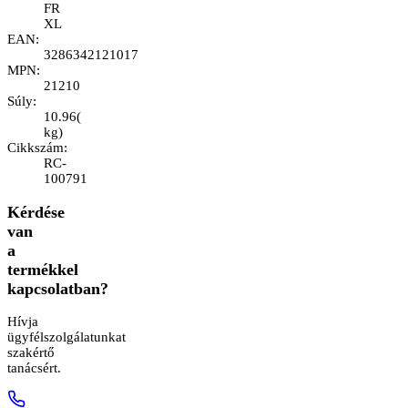
FR
XL
EAN
:
3286342121017
MPN
:
21210
Súly
:
10.96
(
kg
)
Cikkszám
:
RC-
100791
Kérdése
van
a
termékkel
kapcsolatban?
Hívja
ügyfélszolgálatunkat
szakértő
tanácsért.