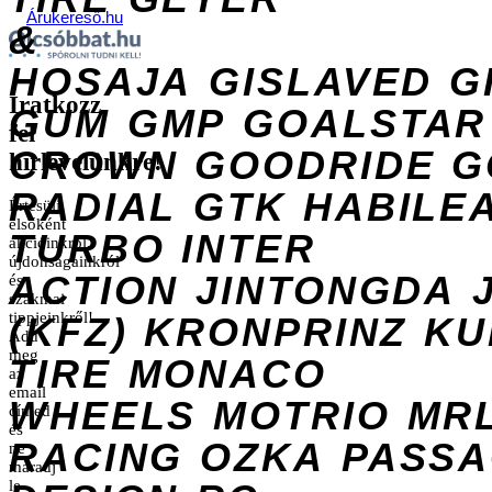
Árukereső.hu
&
HOSAJA
GISLAVED
G
Iratkozz
GUM
GMP
GOALSTAR
fel
CROWN
GOODRIDE
G
hírlevelünkre!
RADIAL
GTK
HABILE
Értesülj
elsőként
TURBO
INTER
akcióinkról,
újdonságainkról
ACTION
JINTONGDA
és
szakmai
tippjeinkről!
(KFZ)
KRONPRINZ
KU
Add
meg
TIRE
MONACO
az
email
WHEELS
MOTRIO
MR
címed
és
RACING
OZKA
PASS
ne
maradj
le