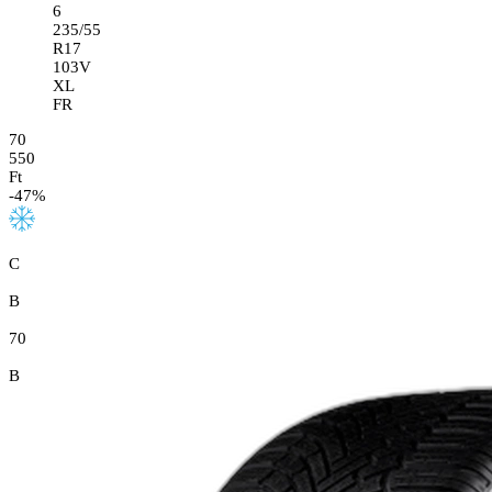
6
235/55
R17
103V
XL
FR
70
550
Ft
-
47
%
C
B
70
B