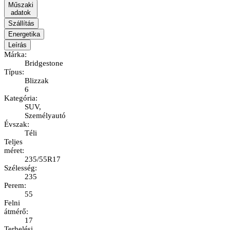
Műszaki
adatok
Szállítás
Energetika
Leírás
Márka
:
Bridgestone
Típus
:
Blizzak
6
Kategória
:
SUV,
Személyautó
Évszak
:
Téli
Teljes
méret
:
235/55R17
Szélesség
:
235
Perem
:
55
Felni
átmérő
:
17
Terhelési