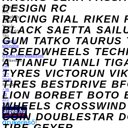
DESIGN
RC
Gumilog
Kft.
RACING
RIAL
RIKEN
Telephely
2220
Vecsés,
BLACK
SAETTA
SAIL
HRSZ:039
781
GUM
TATKO
TAURUS
útvonal
tervezése
SPEEDWHEELS
TECH
→
rcgumi.hu@gmail.com
A
TIANFU
TIANLI
TIG
Értékesítés:
+36
TYRES
VICTORUN
VI
30
377
5040
TIRES
BESTDRIVE
BF
Szerelés:
+36
LION
BORBET
BOTO
30
377
WHEELS
CROSSWIND
5040
COIN
DOUBLESTAR
D
TIRE
GEYER