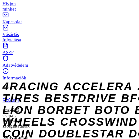
Hívjon
minket
Kapcsolat
Vásárlás
folytatása
ÁSZF
Adatvédelem
Információk
4RACING
ACCELERA
TIRES
BESTDRIVE
BF
Rc
Gumi
LION
BORBET
BOTO
Szakértő
csapat,
WHEELS
CROSSWIND
minőségi
szolgáltatások
COIN
DOUBLESTAR
D
Nyitvatartás