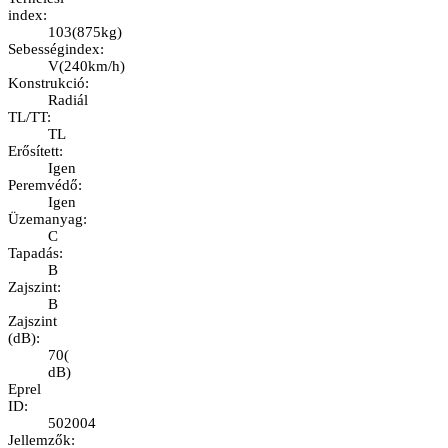
index
:
103
(
875kg
)
Sebességindex
:
V
(
240km/h
)
Konstrukció
:
Radiál
TL/TT
:
TL
Erősített
:
Igen
Peremvédő
:
Igen
Üzemanyag
:
C
Tapadás
:
B
Zajszint
:
B
Zajszint
(dB)
:
70
(
dB
)
Eprel
ID
:
502004
Jellemzők
: