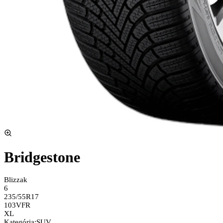
Bridgestone
Blizzak
6
235/55R17
103V
FR
XL
Kategória
:
SUV,