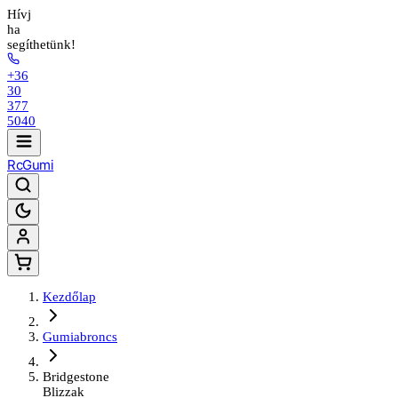
Hívj
ha
segíthetünk!
+36
30
377
5040
Rc
Gumi
Kezdőlap
Gumiabroncs
Bridgestone
Blizzak