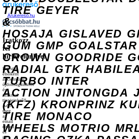
TIRE
GEYER
Árukereső.hu
&
HOSAJA
GISLAVED
G
Iratkozz
GUM
GMP
GOALSTAR
fel
CROWN
GOODRIDE
G
hírlevelünkre!
RADIAL
GTK
HABILE
Értesülj
elsőként
TURBO
INTER
akcióinkról,
újdonságainkról
ACTION
JINTONGDA
és
szakmai
tippjeinkről!
(KFZ)
KRONPRINZ
KU
Add
meg
TIRE
MONACO
az
email
WHEELS
MOTRIO
MR
címed
és
ne