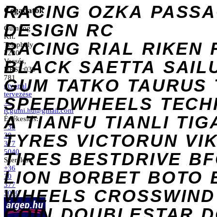
RACING
OZKA
PASS
Cégadatok
DESIGN
RC
Gumilog
Kft.
RACING
RIAL
RIKEN
Telephely
2220
Vecsés,
BLACK
SAETTA
SAIL
HRSZ:039
781
GUM
TATKO
TAURUS
útvonal
tervezése
SPEEDWHEELS
TECH
→
rcgumi.hu@gmail.com
A
TIANFU
TIANLI
TIG
Értékesítés:
+36
TYRES
VICTORUN
VI
30
377
5040
TIRES
BESTDRIVE
BF
Szerelés:
+36
LION
BORBET
BOTO
30
377
WHEELS
CROSSWIND
5040
COIN
DOUBLESTAR
D