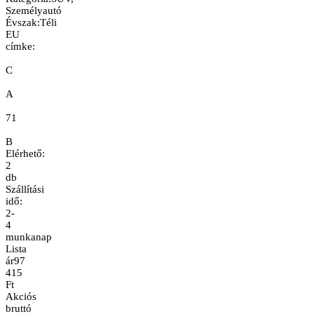
Személyautó
Évszak
:
Téli
EU
címke:
C
A
71
B
Elérhető:
2
db
Szállítási
idő:
2-
4
munkanap
Lista
ár
97
415
Ft
Akciós
bruttó