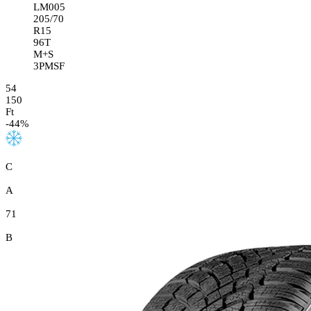
LM005
205/70
R15
96T
M+S
3PMSF
54
150
Ft
-
44
%
C
A
71
B