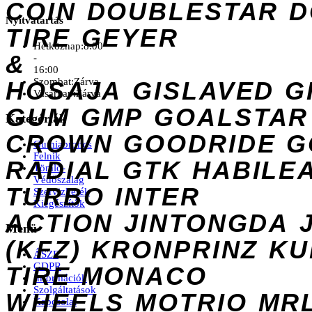
COIN
DOUBLESTAR
D
Nyitvatartás
TIRE
GEYER
Hétköznap:
8:00
&
-
16:00
Szombat:
Zárva
HOSAJA
GISLAVED
G
Vasárnap:
Zárva
GUM
GMP
GOALSTAR
Kategóriák
CROWN
GOODRIDE
G
Gumiabroncs
Felnik
RADIAL
GTK
HABILE
Tömlő-
Védőszalag
TURBO
INTER
Szervizkerék
Kiegészítők
ACTION
JINTONGDA
Menü
(KFZ)
KRONPRINZ
KU
ÁSZF
GDPR
TIRE
MONACO
Információk
Szolgáltatások
WHEELS
MOTRIO
MR
Kapcsolat