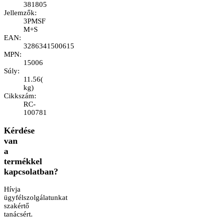
381805
Jellemzők
:
3PMSF
M+S
EAN
:
3286341500615
MPN
:
15006
Súly
:
11.56
(
kg
)
Cikkszám
:
RC-
100781
Kérdése
van
a
termékkel
kapcsolatban?
Hívja
ügyfélszolgálatunkat
szakértő
tanácsért.