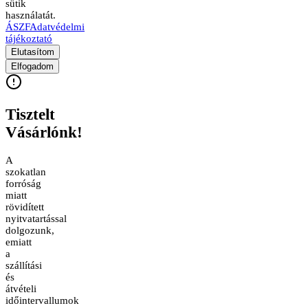
sütik
használatát.
ÁSZF
Adatvédelmi
tájékoztató
Elutasítom
Elfogadom
Tisztelt
Vásárlónk!
A
szokatlan
forróság
miatt
rövidített
nyitvatartással
dolgozunk,
emiatt
a
szállítási
és
átvételi
időintervallumok