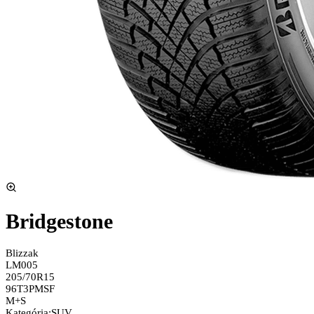
Bridgestone
Blizzak
LM005
205/70R15
96T
3PMSF
M+S
Kategória
:
SUV,