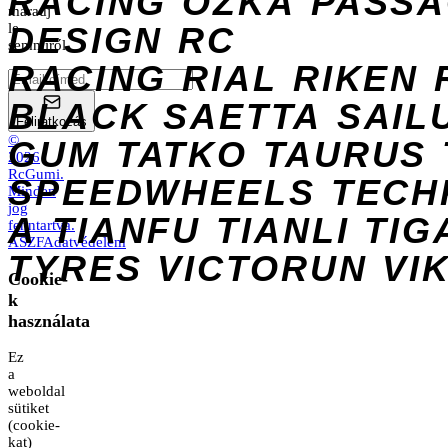
RACING
OZKA
PASS
maradj
DESIGN
le
RC
semmiről.
RACING
RIAL
RIKEN
BLACK
SAETTA
SAIL
Feliratkozás
©
GUM
TATKO
TAURUS
2026
RcGumi
.
SPEEDWHEELS
TECH
Minden
jog
A
TIANFU
TIANLI
TIG
fenntartva.
ÁSZF
Adatvédelem
TYRES
VICTORUN
VI
Cookie-
k
használata
Ez
a
weboldal
sütiket
(cookie-
kat)