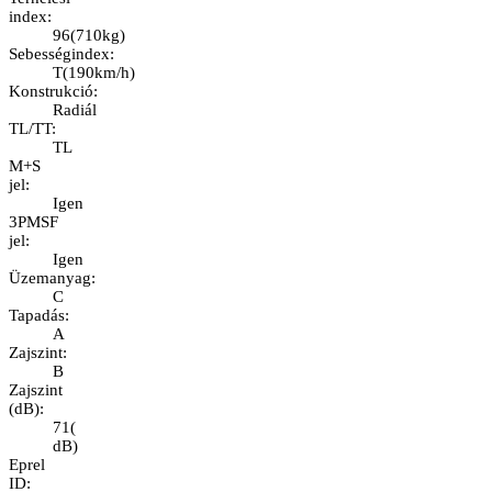
index
:
96
(
710kg
)
Sebességindex
:
T
(
190km/h
)
Konstrukció
:
Radiál
TL/TT
:
TL
M+S
jel
:
Igen
3PMSF
jel
:
Igen
Üzemanyag
:
C
Tapadás
:
A
Zajszint
:
B
Zajszint
(dB)
:
71
(
dB
)
Eprel
ID
: