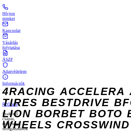
Hívjon
minket
Kapcsolat
Vásárlás
folytatása
ÁSZF
Adatvédelem
Információk
4RACING
ACCELERA
TIRES
BESTDRIVE
BF
Rc
Gumi
LION
BORBET
BOTO
Szakértő
csapat,
WHEELS
CROSSWIND
minőségi
szolgáltatások