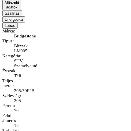
Műszaki
adatok
Szállítás
Energetika
Leírás
Márka
:
Bridgestone
Típus
:
Blizzak
LM005
Kategória
:
SUV,
Személyautó
Évszak
:
Téli
Teljes
méret
:
205/70R15
Szélesség
:
205
Perem
:
70
Felni
átmérő
:
15
Terhelési