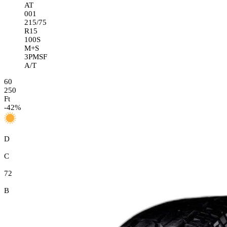
AT
001
215/75
R15
100S
M+S
3PMSF
A/T
60
250
Ft
-
42
%
D
C
72
B