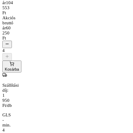
ár
104
553
Ft
Akciós
bruttó
ár
60
250
Ft
4
Kosárba
Szállítási
díj:
1
950
Ft/db
GLS
-
min.
4