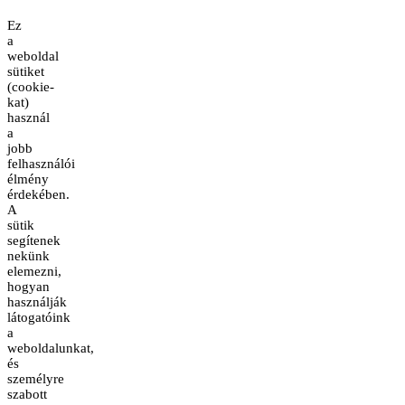
Ez
a
weboldal
sütiket
(cookie-
kat)
használ
a
jobb
felhasználói
élmény
érdekében.
A
sütik
segítenek
nekünk
elemezni,
hogyan
használják
látogatóink
a
weboldalunkat,
és
személyre
szabott