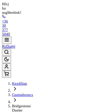
Hívj
ha
segíthetünk!
+36
30
377
5040
Rc
Gumi
Kezdőlap
Gumiabroncs
Bridgestone
Dueler