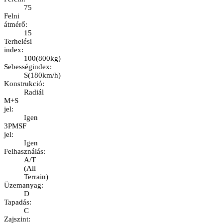
75
Felni
átmérő
:
15
Terhelési
index
:
100
(
800kg
)
Sebességindex
:
S
(
180km/h
)
Konstrukció
:
Radiál
M+S
jel
:
Igen
3PMSF
jel
:
Igen
Felhasználás
:
A/T
(All
Terrain)
Üzemanyag
:
D
Tapadás
:
C
Zajszint
: