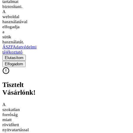
tartalmat
biztosítani.
A
weboldal
használatával
elfogadja
a
sütik
használatát.
ÁSZF
Adatvédelmi
tájékoztató
Elutasítom
Elfogadom
Tisztelt
Vásárlónk!
A
szokatlan
forróság
miatt
rövidített
nyitvatartással