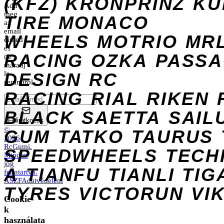
(KFZ)
KRONPRINZ
KU
Add
meg
TIRE
MONACO
az
email
WHEELS
MOTRIO
MR
címed
és
RACING
OZKA
PASS
ne
maradj
DESIGN
le
RC
semmiről.
RACING
RIAL
RIKEN
BLACK
SAETTA
SAIL
Feliratkozás
©
GUM
TATKO
TAURUS
2026
RcGumi
.
SPEEDWHEELS
TECH
Minden
jog
A
TIANFU
TIANLI
TIG
fenntartva.
ÁSZF
Adatvédelem
TYRES
VICTORUN
VI
Cookie-
k
használata