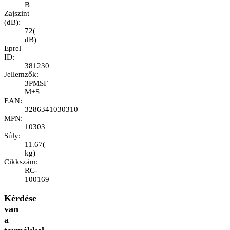
B
Zajszint
(dB)
:
72
(
dB
)
Eprel
ID
:
381230
Jellemzők
:
3PMSF
M+S
EAN
:
3286341030310
MPN
:
10303
Súly
:
11.67
(
kg
)
Cikkszám
:
RC-
100169
Kérdése
van
a