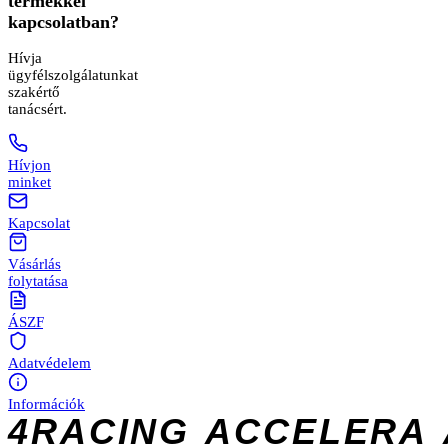
termékkel
kapcsolatban?
Hívja
ügyfélszolgálatunkat
szakértő
tanácsért.
Hívjon
minket
Kapcsolat
Vásárlás
folytatása
ÁSZF
Adatvédelem
Információk
4RACING
ACCELERA