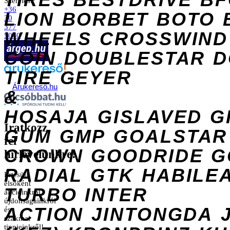
Szerelés:
+36
LION
BORBET
BOTO
30
377
WHEELS
CROSSWIND
5040
COIN
DOUBLESTAR
D
TIRE
GEYER
Árukereső.hu
&
HOSAJA
GISLAVED
G
Iratkozz
GUM
GMP
GOALSTAR
fel
CROWN
GOODRIDE
G
hírlevelünkre!
RADIAL
GTK
HABILE
Értesülj
elsőként
TURBO
INTER
akcióinkról,
újdonságainkról
ACTION
JINTONGDA
és
szakmai
tippjeinkről!