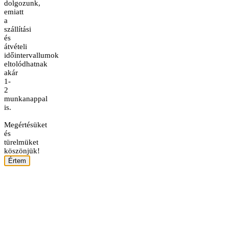
dolgozunk,
emiatt
a
szállítási
és
átvételi
időintervallumok
eltolódhatnak
akár
1-
2
munkanappal
is.
Megértésüket
és
türelmüket
köszönjük!
Értem