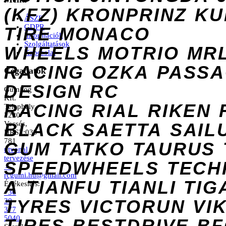
(KFZ)
KRONPRINZ
KU
ÁSZF
GDPR
TIRE
MONACO
Információk
Szolgáltatások
WHEELS
MOTRIO
MR
Kapcsolat
RACING
OZKA
PASS
Cégadatok
DESIGN
RC
Gumilog
Kft.
RACING
RIAL
RIKEN
Telephely
2220
Vecsés,
BLACK
SAETTA
SAIL
HRSZ:039
781
GUM
TATKO
TAURUS
útvonal
tervezése
SPEEDWHEELS
TECH
→
rcgumi.hu@gmail.com
A
TIANFU
TIANLI
TIG
Értékesítés:
+36
TYRES
VICTORUN
VI
30
377
5040
TIRES
BESTDRIVE
BF