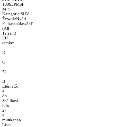
100S
3PMSF
M+S
Kategória
:
SUV
Évszak
:
Nyári
Felhasználás
:
A/T
(All
Terrain)
EU
címke:
D
C
72
B
Elérhető:
4
db
Szállítási
idő:
2-
4
munkanap
Lista