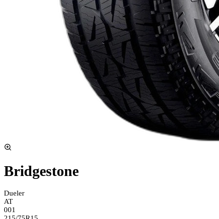
Bridgestone
Dueler
AT
001
215/75R15