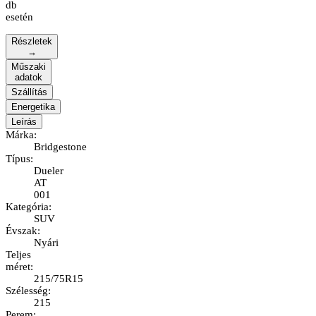
db
esetén
Részletek
→
Műszaki
adatok
Szállítás
Energetika
Leírás
Márka
:
Bridgestone
Típus
:
Dueler
AT
001
Kategória
:
SUV
Évszak
:
Nyári
Teljes
méret
:
215/75R15
Szélesség
:
215
Perem
: