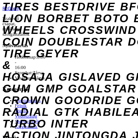
TIRES
BESTDRIVE
BF
Rc
Gumi
LION
BORBET
BOTO
Szakértő
csapat,
WHEELS
CROSSWIND
minőségi
szolgáltatások
COIN
DOUBLESTAR
D
Nyitvatartás
TIRE
GEYER
Hétköznap:
8:00
&
-
16:00
Szombat:
Zárva
HOSAJA
GISLAVED
G
Vasárnap:
Zárva
GUM
GMP
GOALSTAR
Kategóriák
CROWN
GOODRIDE
G
Gumiabroncs
Felnik
RADIAL
GTK
HABILE
Tömlő-
Védőszalag
TURBO
INTER
Szervizkerék
Kiegészítők
ACTION
JINTONGDA
Menü