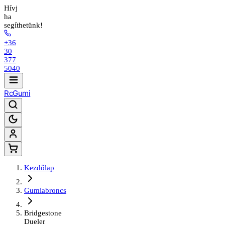
Hívj
ha
segíthetünk!
+36
30
377
5040
Rc
Gumi
Kezdőlap
Gumiabroncs
Bridgestone
Dueler