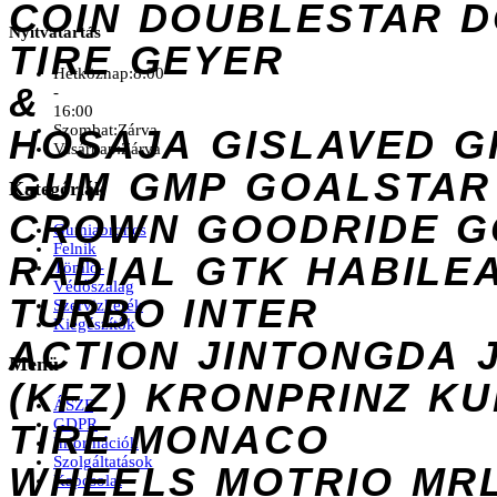
COIN
DOUBLESTAR
D
Nyitvatartás
TIRE
GEYER
Hétköznap:
8:00
&
-
16:00
Szombat:
Zárva
HOSAJA
GISLAVED
G
Vasárnap:
Zárva
GUM
GMP
GOALSTAR
Kategóriák
CROWN
GOODRIDE
G
Gumiabroncs
Felnik
RADIAL
GTK
HABILE
Tömlő-
Védőszalag
TURBO
INTER
Szervizkerék
Kiegészítők
ACTION
JINTONGDA
Menü
(KFZ)
KRONPRINZ
KU
ÁSZF
GDPR
TIRE
MONACO
Információk
Szolgáltatások
WHEELS
MOTRIO
MR
Kapcsolat