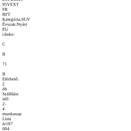
95V
EXT
FR
RFT
Kategória
:
SUV
Évszak
:
Nyári
EU
címke:
C
B
71
B
Elérhető:
2
db
Szállítási
idő:
2-
4
munkanap
Lista
ár
187
084