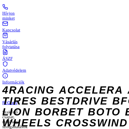
Hívjon
minket
Kapcsolat
Vásárlás
folytatása
ÁSZF
Adatvédelem
Információk
4RACING
ACCELERA
TIRES
BESTDRIVE
BF
Rc
Gumi
LION
BORBET
BOTO
Szakértő
csapat,
WHEELS
CROSSWIND
minőségi
szolgáltatások