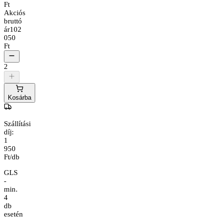
Ft
Akciós
bruttó
ár
102
050
Ft
2
Kosárba
Szállítási
díj:
1
950
Ft/db
GLS
-
min.
4
db
esetén