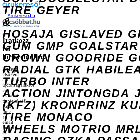
TIRE
GEYER
Árukereső.hu
&
HOSAJA
GISLAVED
G
Iratkozz
GUM
GMP
GOALSTAR
fel
CROWN
GOODRIDE
G
hírlevelünkre!
RADIAL
GTK
HABILE
Értesülj
elsőként
TURBO
INTER
akcióinkról,
újdonságainkról
ACTION
JINTONGDA
és
szakmai
tippjeinkről!
(KFZ)
KRONPRINZ
KU
Add
meg
TIRE
MONACO
az
email
WHEELS
MOTRIO
MR
címed
és
ne