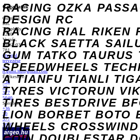
RACING
OZKA
PASS
Cégadatok
DESIGN
RC
Gumilog
Kft.
RACING
RIAL
RIKEN
Telephely
2220
Vecsés,
BLACK
SAETTA
SAIL
HRSZ:039
781
GUM
TATKO
TAURUS
útvonal
tervezése
SPEEDWHEELS
TECH
→
rcgumi.hu@gmail.com
A
TIANFU
TIANLI
TIG
Értékesítés:
+36
TYRES
VICTORUN
VI
30
377
5040
TIRES
BESTDRIVE
BF
Szerelés:
+36
LION
BORBET
BOTO
30
377
WHEELS
CROSSWIND
5040
COIN
DOUBLESTAR
D