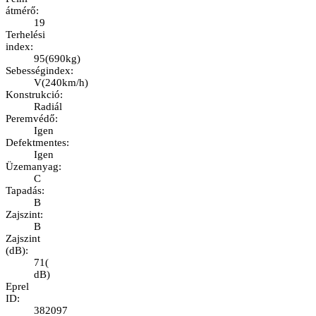
átmérő
:
19
Terhelési
index
:
95
(
690kg
)
Sebességindex
:
V
(
240km/h
)
Konstrukció
:
Radiál
Peremvédő
:
Igen
Defektmentes
:
Igen
Üzemanyag
:
C
Tapadás
:
B
Zajszint
:
B
Zajszint
(dB)
:
71
(
dB
)
Eprel
ID
:
382097