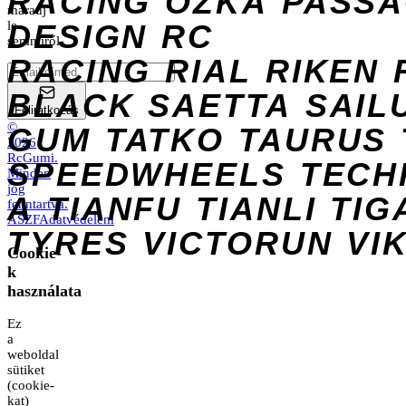
RACING
OZKA
PASS
maradj
DESIGN
le
RC
semmiről.
RACING
RIAL
RIKEN
BLACK
SAETTA
SAIL
Feliratkozás
©
GUM
TATKO
TAURUS
2026
RcGumi
.
SPEEDWHEELS
TECH
Minden
jog
A
TIANFU
TIANLI
TIG
fenntartva.
ÁSZF
Adatvédelem
TYRES
VICTORUN
VI
Cookie-
k
használata
Ez
a
weboldal
sütiket
(cookie-
kat)