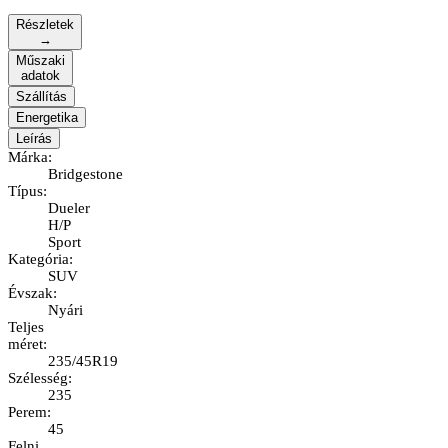
Részletek
→
Műszaki
adatok
Szállítás
Energetika
Leírás
Márka
:
Bridgestone
Típus
:
Dueler
H/P
Sport
Kategória
:
SUV
Évszak
:
Nyári
Teljes
méret
:
235/45R19
Szélesség
:
235
Perem
:
45
Felni