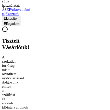
sütik
használatát.
ÁSZF
Adatvédelmi
tájékoztató
Elutasítom
Elfogadom
Tisztelt
Vásárlónk!
A
szokatlan
forróság
miatt
rövidített
nyitvatartással
dolgozunk,
emiatt
a
szállítási
és
átvételi
időintervallumok