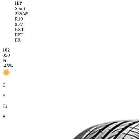
H/P
Sport
235/45
R19
95V
EXT
RFT
FR
102
050
Ft
-
45
%
C
B
71
B