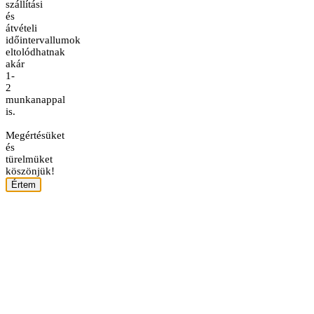
szállítási
és
átvételi
időintervallumok
eltolódhatnak
akár
1-
2
munkanappal
is.
Megértésüket
és
türelmüket
köszönjük!
Értem