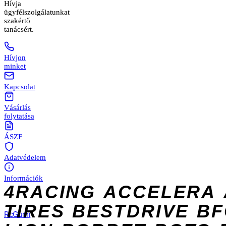
Hívja
ügyfélszolgálatunkat
szakértő
tanácsért.
Hívjon
minket
Kapcsolat
Vásárlás
folytatása
ÁSZF
Adatvédelem
Információk
4RACING
ACCELERA
TIRES
BESTDRIVE
BF
Rc
Gumi