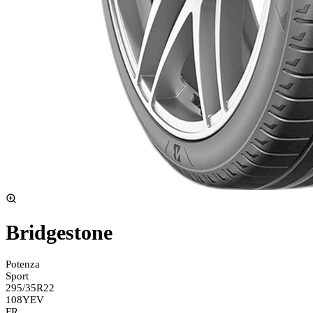
Bridgestone
Potenza
Sport
295/35R22
108Y
EV
FR