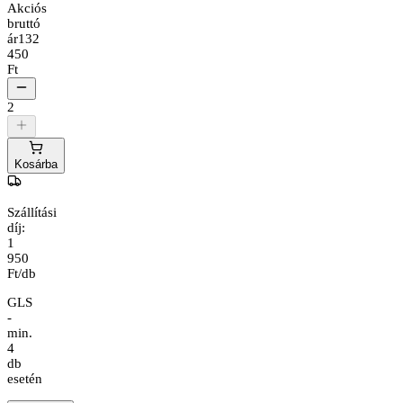
Akciós
bruttó
ár
132
450
Ft
2
Kosárba
Szállítási
díj:
1
950
Ft/db
GLS
-
min.
4
db
esetén