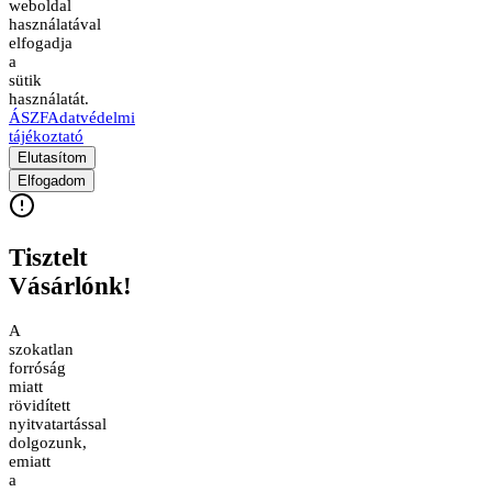
weboldal
használatával
elfogadja
a
sütik
használatát.
ÁSZF
Adatvédelmi
tájékoztató
Elutasítom
Elfogadom
Tisztelt
Vásárlónk!
A
szokatlan
forróság
miatt
rövidített
nyitvatartással
dolgozunk,
emiatt
a