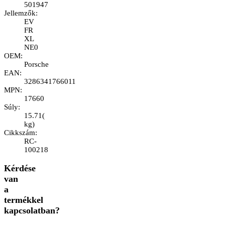
501947
Jellemzők
:
EV
FR
XL
NE0
OEM
:
Porsche
EAN
:
3286341766011
MPN
:
17660
Súly
:
15.71
(
kg
)
Cikkszám
:
RC-
100218
Kérdése
van
a
termékkel
kapcsolatban?