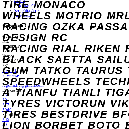
GDPR
TIRE
MONACO
Információk
Szolgáltatások
WHEELS
MOTRIO
MR
Kapcsolat
RACING
OZKA
PASS
Cégadatok
DESIGN
RC
Gumilog
Kft.
RACING
RIAL
RIKEN
Telephely
2220
Vecsés,
BLACK
SAETTA
SAIL
HRSZ:039
781
GUM
TATKO
TAURUS
útvonal
tervezése
SPEEDWHEELS
TECH
→
rcgumi.hu@gmail.com
A
TIANFU
TIANLI
TIG
Értékesítés:
+36
TYRES
VICTORUN
VI
30
377
5040
TIRES
BESTDRIVE
BF
Szerelés:
+36
LION
BORBET
BOTO
30