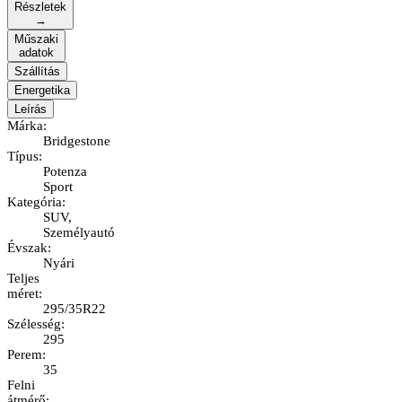
Részletek
→
Műszaki
adatok
Szállítás
Energetika
Leírás
Márka
:
Bridgestone
Típus
:
Potenza
Sport
Kategória
:
SUV,
Személyautó
Évszak
:
Nyári
Teljes
méret
:
295/35R22
Szélesség
:
295
Perem
:
35
Felni
átmérő
: