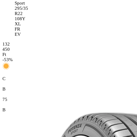
Sport
295/35
R22
108Y
XL
FR
EV
132
450
Ft
-
53
%
C
B
75
B