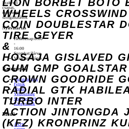
LION
BORBET
BOTO
Szakértő
csapat,
WHEELS
CROSSWIND
minőségi
szolgáltatások
COIN
DOUBLESTAR
D
Nyitvatartás
TIRE
GEYER
Hétköznap:
8:00
&
-
16:00
Szombat:
Zárva
HOSAJA
GISLAVED
G
Vasárnap:
Zárva
GUM
GMP
GOALSTAR
Kategóriák
CROWN
GOODRIDE
G
Gumiabroncs
Felnik
RADIAL
GTK
HABILE
Tömlő-
Védőszalag
TURBO
INTER
Szervizkerék
Kiegészítők
ACTION
JINTONGDA
Menü
(KFZ)
KRONPRINZ
KU
ÁSZF