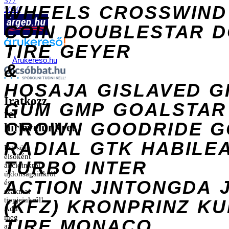
377
WHEELS
CROSSWIND
5040
COIN
DOUBLESTAR
D
TIRE
GEYER
Árukereső.hu
&
HOSAJA
GISLAVED
G
Iratkozz
GUM
GMP
GOALSTAR
fel
CROWN
GOODRIDE
G
hírlevelünkre!
RADIAL
GTK
HABILE
Értesülj
elsőként
TURBO
INTER
akcióinkról,
újdonságainkról
ACTION
JINTONGDA
és
szakmai
tippjeinkről!
(KFZ)
KRONPRINZ
KU
Add
meg
TIRE
MONACO
az