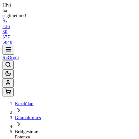
Hívj
ha
segíthetünk!
+36
30
377
5040
Rc
Gumi
Kezdőlap
Gumiabroncs
Bridgestone
Potenza