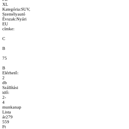
XL
Kategória
:
SUV,
Személyautó
Évszak
:
Nyári
EU
címke:
C
B
75
B
Elérhető:
2
db
Szállítási
idő:
2-
4
munkanap
Lista
ár
279
559
Ft