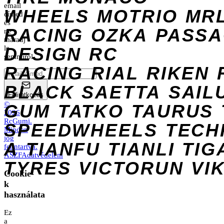
email
WHEELS
MOTRIO
MR
címed
és
RACING
OZKA
PASS
ne
maradj
DESIGN
le
RC
semmiről.
RACING
RIAL
RIKEN
BLACK
SAETTA
SAIL
Feliratkozás
©
GUM
TATKO
TAURUS
2026
RcGumi
.
SPEEDWHEELS
TECH
Minden
jog
A
TIANFU
TIANLI
TIG
fenntartva.
ÁSZF
Adatvédelem
TYRES
VICTORUN
VI
Cookie-
k
használata
Ez
a