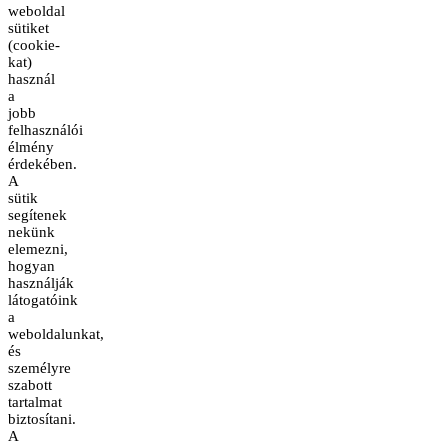
weboldal
sütiket
(cookie-
kat)
használ
a
jobb
felhasználói
élmény
érdekében.
A
sütik
segítenek
nekünk
elemezni,
hogyan
használják
látogatóink
a
weboldalunkat,
és
személyre
szabott
tartalmat
biztosítani.
A