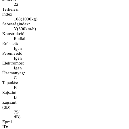
22
Terhelési
index
:
108
(
1000kg
)
Sebességindex
:
Y
(
300km/h
)
Konstrukció
:
Radiál
Erősített
:
Igen
Peremvédő
:
Igen
Elektromos
:
Igen
Üzemanyag
:
C
Tapadás
:
B
Zajszint
:
B
Zajszint
(dB)
:
75
(
dB
)
Eprel
ID
: