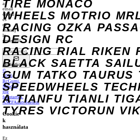
TIRE
MONACO
az
email
WHEELS
MOTRIO
MR
címed
és
RACING
OZKA
PASS
ne
maradj
DESIGN
le
RC
semmiről.
RACING
RIAL
RIKEN
BLACK
SAETTA
SAIL
Feliratkozás
©
GUM
TATKO
TAURUS
2026
RcGumi
.
SPEEDWHEELS
TECH
Minden
jog
A
TIANFU
TIANLI
TIG
fenntartva.
ÁSZF
Adatvédelem
TYRES
VICTORUN
VI
Cookie-
k
használata
Ez