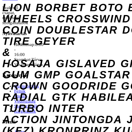
LION
BORBET
BOTO
Szakértő
csapat,
WHEELS
CROSSWIND
minőségi
szolgáltatások
COIN
DOUBLESTAR
D
Nyitvatartás
TIRE
GEYER
Hétköznap:
8:00
&
-
16:00
Szombat:
Zárva
HOSAJA
GISLAVED
G
Vasárnap:
Zárva
GUM
GMP
GOALSTAR
Kategóriák
CROWN
GOODRIDE
G
Gumiabroncs
Felnik
RADIAL
GTK
HABILE
Tömlő-
Védőszalag
TURBO
INTER
Szervizkerék
Kiegészítők
ACTION
JINTONGDA
Menü
(KFZ)
KRONPRINZ
KU