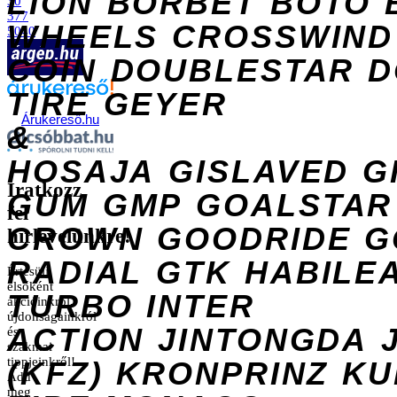
LION
BORBET
BOTO
30
377
WHEELS
CROSSWIND
5040
COIN
DOUBLESTAR
D
TIRE
GEYER
Árukereső.hu
&
HOSAJA
GISLAVED
G
Iratkozz
GUM
GMP
GOALSTAR
fel
CROWN
GOODRIDE
G
hírlevelünkre!
RADIAL
GTK
HABILE
Értesülj
elsőként
TURBO
INTER
akcióinkról,
újdonságainkról
ACTION
JINTONGDA
és
szakmai
tippjeinkről!
(KFZ)
KRONPRINZ
KU
Add
meg