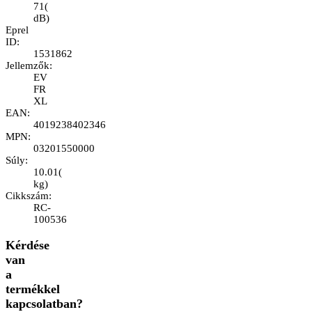
71
(
dB
)
Eprel
ID
:
1531862
Jellemzők
:
EV
FR
XL
EAN
:
4019238402346
MPN
:
03201550000
Súly
:
10.01
(
kg
)
Cikkszám
:
RC-
100536
Kérdése
van
a
termékkel
kapcsolatban?