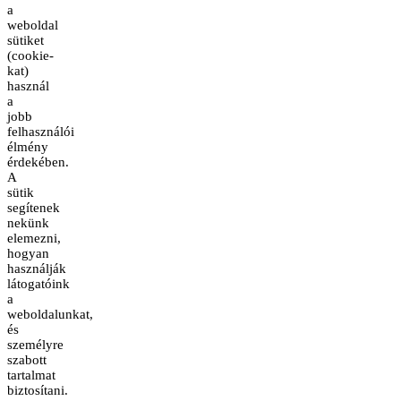
a
weboldal
sütiket
(cookie-
kat)
használ
a
jobb
felhasználói
élmény
érdekében.
A
sütik
segítenek
nekünk
elemezni,
hogyan
használják
látogatóink
a
weboldalunkat,
és
személyre
szabott
tartalmat
biztosítani.