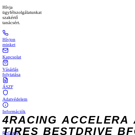
Hívja
ügyfélszolgálatunkat
szakértő
tanácsért.
Hívjon
minket
Kapcsolat
Vásárlás
folytatása
ÁSZF
Adatvédelem
Információk
4RACING
ACCELERA
TIRES
BESTDRIVE
BF
Rc
Gumi