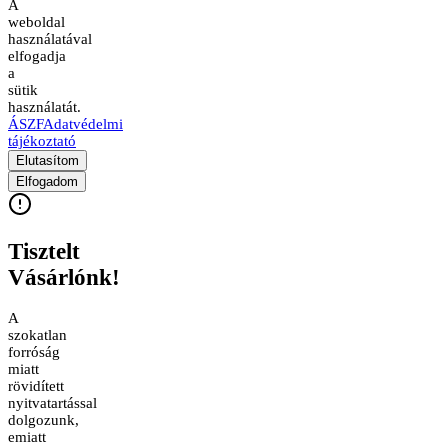
A
weboldal
használatával
elfogadja
a
sütik
használatát.
ÁSZF
Adatvédelmi
tájékoztató
Elutasítom
Elfogadom
Tisztelt
Vásárlónk!
A
szokatlan
forróság
miatt
rövidített
nyitvatartással
dolgozunk,
emiatt