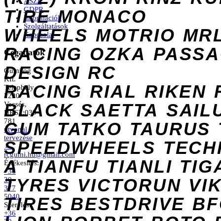
ÁSZF
GDPR
TIRE
MONACO
Információk
Szolgáltatások
WHEELS
MOTRIO
MR
Kapcsolat
RACING
OZKA
PASS
Cégadatok
DESIGN
RC
Gumilog
Kft.
RACING
RIAL
RIKEN
Telephely
2220
Vecsés,
BLACK
SAETTA
SAIL
HRSZ:039
781
GUM
TATKO
TAURUS
útvonal
tervezése
SPEEDWHEELS
TECH
→
rcgumi.hu@gmail.com
A
TIANFU
TIANLI
TIG
Értékesítés:
+36
TYRES
VICTORUN
VI
30
377
5040
TIRES
BESTDRIVE
BF
Szerelés:
+36