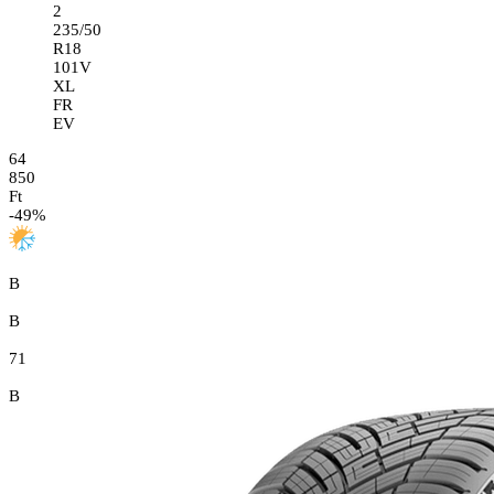
2
235/50
R18
101V
XL
FR
EV
64
850
Ft
-
49
%
B
B
71
B