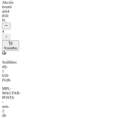
Akciós
bruttó
ár
64
850
Ft
4
Kosárba
Szállítási
díj:
1
650
Ft/db
MPL-
MAGYAR-
POSTA
-
min.
2
db