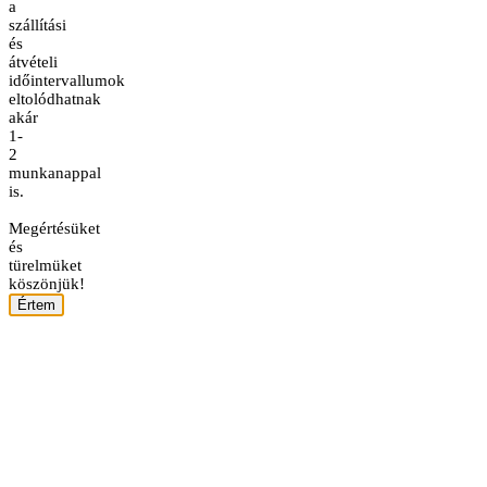
a
szállítási
és
átvételi
időintervallumok
eltolódhatnak
akár
1-
2
munkanappal
is.
Megértésüket
és
türelmüket
köszönjük!
Értem