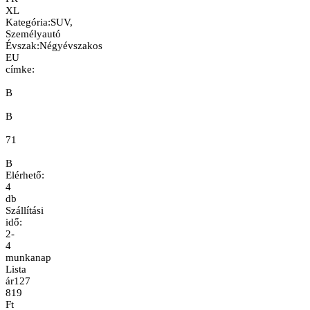
XL
Kategória
:
SUV,
Személyautó
Évszak
:
Négyévszakos
EU
címke:
B
B
71
B
Elérhető:
4
db
Szállítási
idő:
2-
4
munkanap
Lista
ár
127
819
Ft