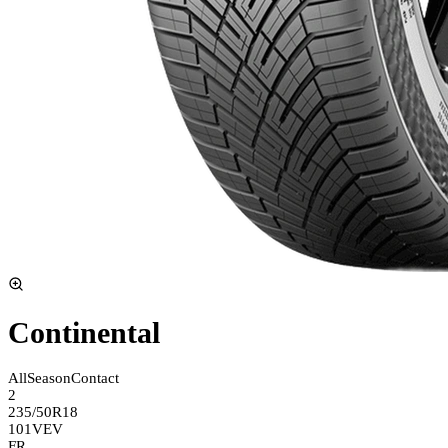
Continental
AllSeasonContact
2
235/50R18
101V
EV
FR