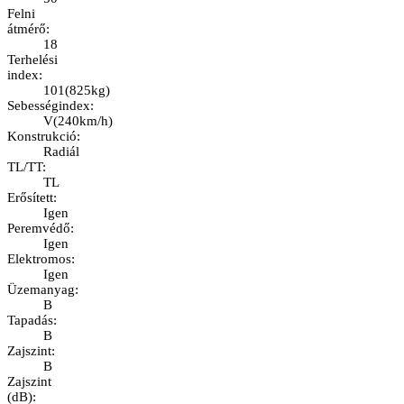
Felni
átmérő
:
18
Terhelési
index
:
101
(
825kg
)
Sebességindex
:
V
(
240km/h
)
Konstrukció
:
Radiál
TL/TT
:
TL
Erősített
:
Igen
Peremvédő
:
Igen
Elektromos
:
Igen
Üzemanyag
:
B
Tapadás
:
B
Zajszint
:
B
Zajszint
(dB)
: