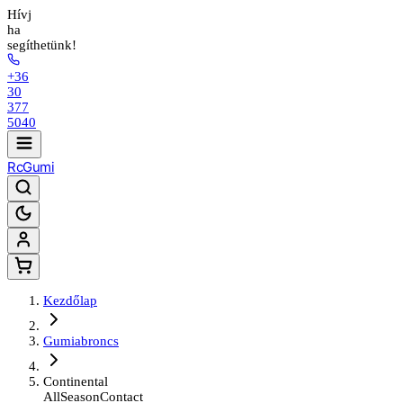
Hívj
ha
segíthetünk!
+36
30
377
5040
Rc
Gumi
Kezdőlap
Gumiabroncs
Continental
AllSeasonContact