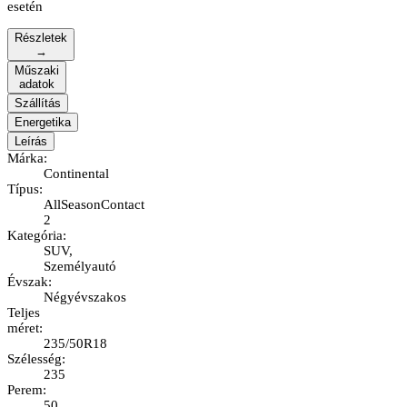
esetén
Részletek
→
Műszaki
adatok
Szállítás
Energetika
Leírás
Márka
:
Continental
Típus
:
AllSeasonContact
2
Kategória
:
SUV,
Személyautó
Évszak
:
Négyévszakos
Teljes
méret
:
235/50R18
Szélesség
:
235
Perem
:
50