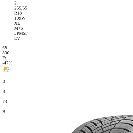
2
255/55
R18
109W
XL
M+S
3PMSF
EV
68
800
Ft
-
47
%
B
B
73
B