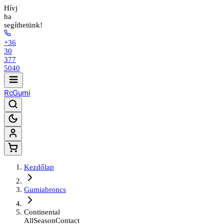
Hívj
ha
segíthetünk!
+36
30
377
5040
Rc
Gumi
Kezdőlap
Gumiabroncs
Continental
AllSeasonContact