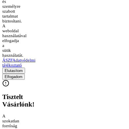
és
személyre
szabott
tartalmat
biztosítani.
A
weboldal
használatával
elfogadja
a
sütik
használatát.
ÁSZF
Adatvédelmi
tájékoztató
Elutasítom
Elfogadom
Tisztelt
Vásárlónk!
A
szokatlan
forróság