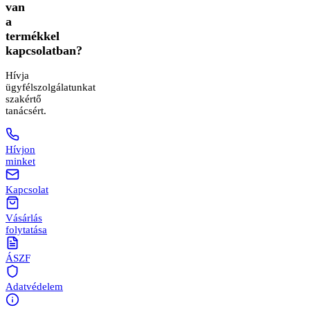
van
a
termékkel
kapcsolatban?
Hívja
ügyfélszolgálatunkat
szakértő
tanácsért.
Hívjon
minket
Kapcsolat
Vásárlás
folytatása
ÁSZF
Adatvédelem