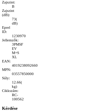
Zajszint
:
B
Zajszint
(dB)
:
73
(
dB
)
Eprel
ID
:
1230970
Jellemzők
:
3PMSF
EV
M+S
XL
EAN
:
4019238092660
MPN
:
03557850000
Súly
:
12.66
(
kg
)
Cikkszám
:
RC-
100562
Kérdése