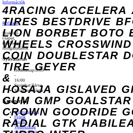
Információk
4RACING
ACCELERA
TIRES
BESTDRIVE
BF
Rc
Gumi
LION
BORBET
BOTO
Szakértő
csapat,
WHEELS
CROSSWIND
minőségi
szolgáltatások
COIN
DOUBLESTAR
D
Nyitvatartás
TIRE
GEYER
Hétköznap:
8:00
&
-
16:00
Szombat:
Zárva
HOSAJA
GISLAVED
G
Vasárnap:
Zárva
GUM
GMP
GOALSTAR
Kategóriák
CROWN
GOODRIDE
G
Gumiabroncs
Felnik
RADIAL
GTK
HABILE
Tömlő-
Védőszalag
Szervizkerék