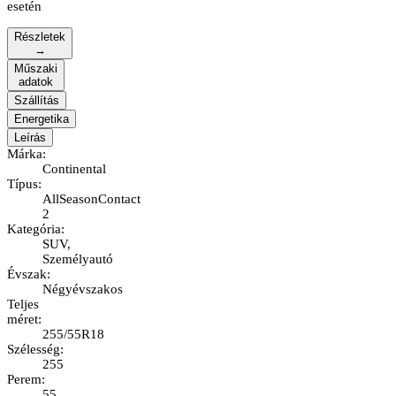
esetén
Részletek
→
Műszaki
adatok
Szállítás
Energetika
Leírás
Márka
:
Continental
Típus
:
AllSeasonContact
2
Kategória
:
SUV,
Személyautó
Évszak
:
Négyévszakos
Teljes
méret
:
255/55R18
Szélesség
:
255
Perem
:
55