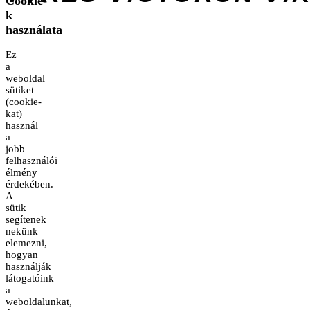
Cookie-
k
használata
Ez
a
weboldal
sütiket
(cookie-
kat)
használ
a
jobb
felhasználói
élmény
érdekében.
A
sütik
segítenek
nekünk
elemezni,
hogyan
használják
látogatóink
a
weboldalunkat,