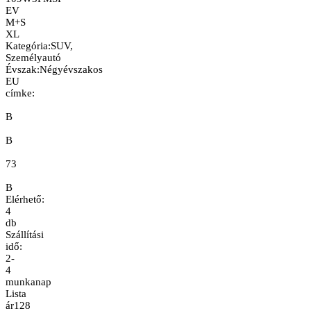
EV
M+S
XL
Kategória
:
SUV,
Személyautó
Évszak
:
Négyévszakos
EU
címke:
B
B
73
B
Elérhető:
4
db
Szállítási
idő:
2-
4
munkanap
Lista
ár
128