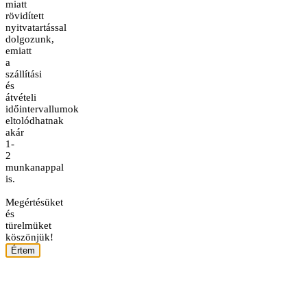
miatt
rövidített
nyitvatartással
dolgozunk,
emiatt
a
szállítási
és
átvételi
időintervallumok
eltolódhatnak
akár
1-
2
munkanappal
is.
Megértésüket
és
türelmüket
köszönjük!
Értem