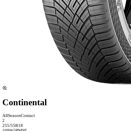
Continental
AllSeasonContact
2
255/55R18
109W
3PMSF