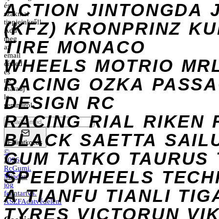
ACTION
JINTONGDA
és
szakmai
tippjeinkről!
(KFZ)
KRONPRINZ
KU
Add
meg
TIRE
MONACO
az
email
WHEELS
MOTRIO
MR
címed
és
RACING
OZKA
PASS
ne
maradj
DESIGN
le
RC
semmiről.
RACING
RIAL
RIKEN
BLACK
SAETTA
SAIL
Feliratkozás
©
GUM
TATKO
TAURUS
2026
RcGumi
.
SPEEDWHEELS
TECH
Minden
jog
A
TIANFU
TIANLI
TIG
fenntartva.
ÁSZF
Adatvédelem
TYRES
VICTORUN
VI