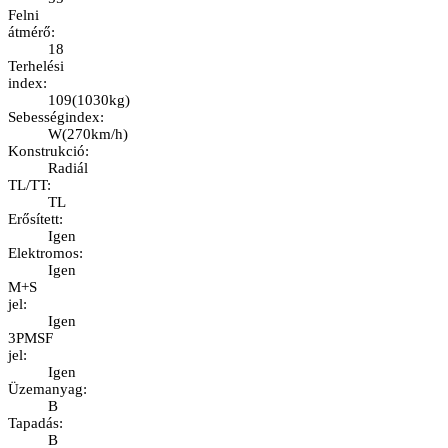
Felni
átmérő
:
18
Terhelési
index
:
109
(
1030kg
)
Sebességindex
:
W
(
270km/h
)
Konstrukció
:
Radiál
TL/TT
:
TL
Erősített
:
Igen
Elektromos
:
Igen
M+S
jel
:
Igen
3PMSF
jel
:
Igen
Üzemanyag
:
B
Tapadás
:
B