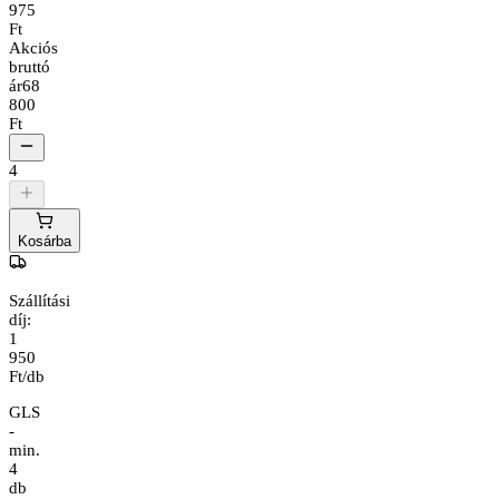
975
Ft
Akciós
bruttó
ár
68
800
Ft
4
Kosárba
Szállítási
díj:
1
950
Ft/db
GLS
-
min.
4
db