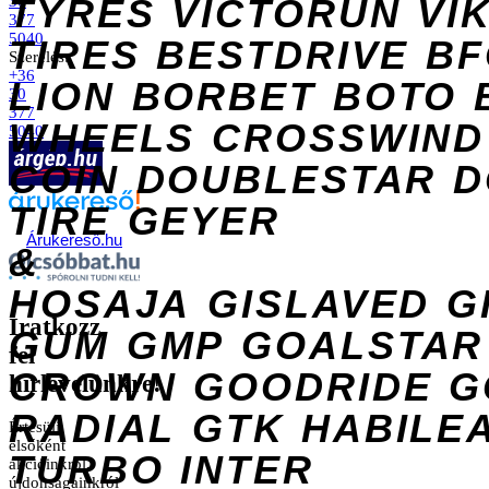
TYRES
VICTORUN
VI
30
377
5040
TIRES
BESTDRIVE
BF
Szerelés:
+36
LION
BORBET
BOTO
30
377
WHEELS
CROSSWIND
5040
COIN
DOUBLESTAR
D
TIRE
GEYER
Árukereső.hu
&
HOSAJA
GISLAVED
G
Iratkozz
GUM
GMP
GOALSTAR
fel
CROWN
GOODRIDE
G
hírlevelünkre!
RADIAL
GTK
HABILE
Értesülj
elsőként
TURBO
INTER
akcióinkról,
újdonságainkról