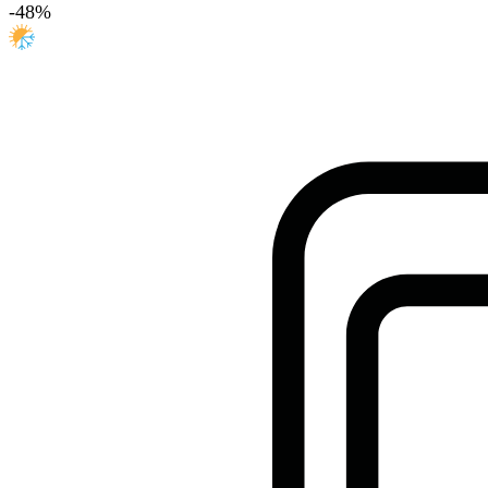
-
48
%