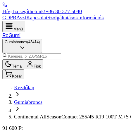
Hívj ha segíthetünk!
+36 30 377 5040
GDPR
Ászf
Kapcsolat
Szolgáltatások
Információk
Menü
Rc
Gumi
Gumiabroncs
(
43414
)
Téma
Fiók
Kosár
Kezdőlap
Gumiabroncs
Continental AllSeasonContact 255/45 R19 100T M+S
91 600 Ft