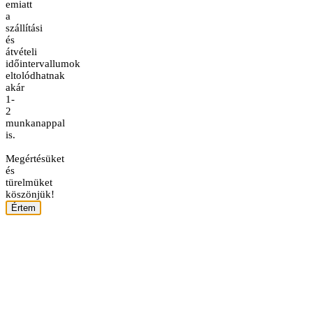
emiatt
a
szállítási
és
átvételi
időintervallumok
eltolódhatnak
akár
1-
2
munkanappal
is.
Megértésüket
és
türelmüket
köszönjük!
Értem