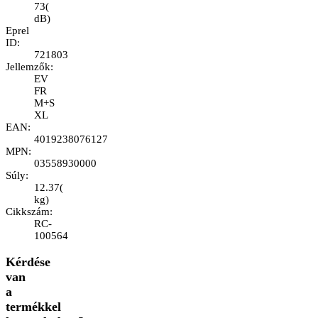
73
(
dB
)
Eprel
ID
:
721803
Jellemzők
:
EV
FR
M+S
XL
EAN
:
4019238076127
MPN
:
03558930000
Súly
:
12.37
(
kg
)
Cikkszám
:
RC-
100564
Kérdése
van
a
termékkel