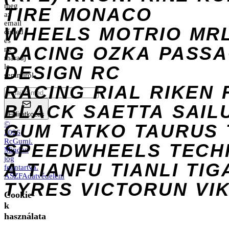
meg
TIRE
MONACO
az
email
WHEELS
MOTRIO
MR
címed
és
RACING
OZKA
PASS
ne
maradj
DESIGN
le
RC
semmiről.
RACING
RIAL
RIKEN
BLACK
SAETTA
SAIL
Feliratkozás
©
GUM
TATKO
TAURUS
2026
RcGumi
.
SPEEDWHEELS
TECH
Minden
jog
A
TIANFU
TIANLI
TIG
fenntartva.
ÁSZF
Adatvédelem
TYRES
VICTORUN
VI
Cookie-
k
használata