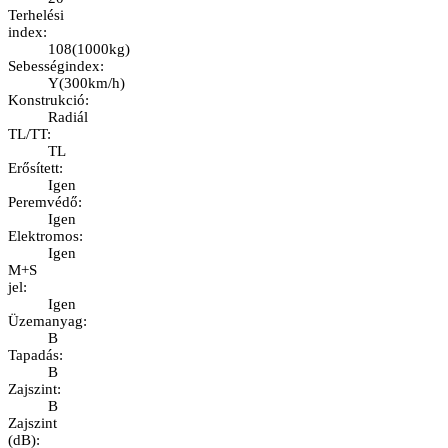
Terhelési
index
:
108
(
1000kg
)
Sebességindex
:
Y
(
300km/h
)
Konstrukció
:
Radiál
TL/TT
:
TL
Erősített
:
Igen
Peremvédő
:
Igen
Elektromos
:
Igen
M+S
jel
:
Igen
Üzemanyag
:
B
Tapadás
:
B
Zajszint
:
B
Zajszint
(dB)
: