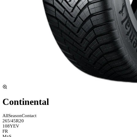
Continental
AllSeasonContact
265/45R20
108Y
EV
FR
M+S