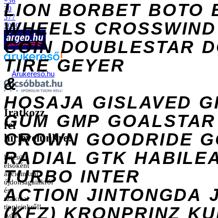
+36
LION
BORBET
BOTO
30
377
WHEELS
CROSSWIND
5040
COIN
DOUBLESTAR
D
TIRE
GEYER
Árukereső.hu
&
HOSAJA
GISLAVED
G
Iratkozz
GUM
GMP
GOALSTAR
fel
CROWN
GOODRIDE
G
hírlevelünkre!
RADIAL
GTK
HABILE
Értesülj
elsőként
TURBO
INTER
akcióinkról,
újdonságainkról
ACTION
JINTONGDA
és
szakmai
tippjeinkről!
(KFZ)
KRONPRINZ
KU
Add