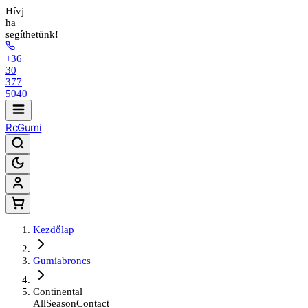
Hívj
ha
segíthetünk!
+36
30
377
5040
Rc
Gumi
Kezdőlap
Gumiabroncs
Continental
AllSeasonContact