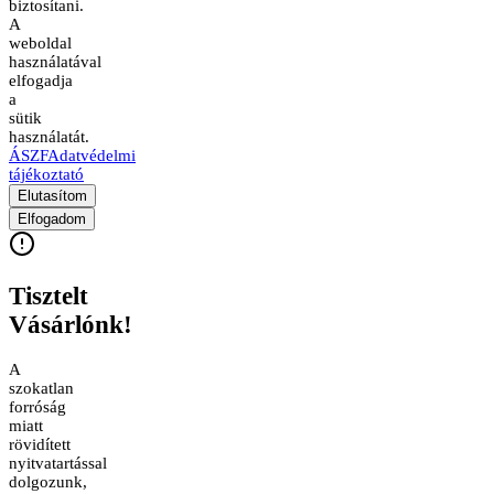
biztosítani.
A
weboldal
használatával
elfogadja
a
sütik
használatát.
ÁSZF
Adatvédelmi
tájékoztató
Elutasítom
Elfogadom
Tisztelt
Vásárlónk!
A
szokatlan
forróság
miatt
rövidített
nyitvatartással
dolgozunk,