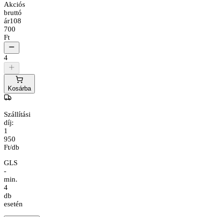
Akciós
bruttó
ár
108
700
Ft
4
Kosárba
Szállítási
díj:
1
950
Ft/db
GLS
-
min.
4
db
esetén