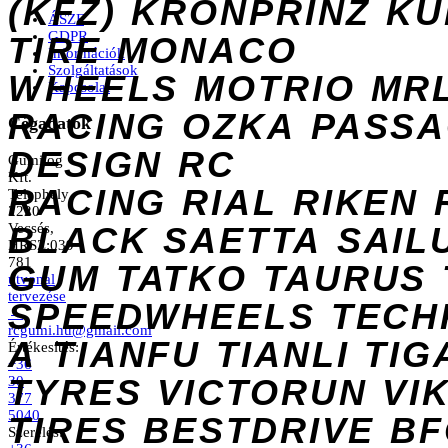
(KFZ)
KRONPRINZ
KU
ÁSZF
GDPR
TIRE
MONACO
Információk
Szolgáltatások
WHEELS
MOTRIO
MR
Kapcsolat
RACING
OZKA
PASS
Cégadatok
DESIGN
RC
Gumilog
Kft.
RACING
RIAL
RIKEN
Telephely
2220
Vecsés,
BLACK
SAETTA
SAIL
HRSZ:039
781
GUM
TATKO
TAURUS
útvonal
tervezése
SPEEDWHEELS
TECH
→
rcgumi.hu@gmail.com
A
TIANFU
TIANLI
TIG
Értékesítés:
+36
TYRES
VICTORUN
VI
30
377
5040
TIRES
BESTDRIVE
BF
Szerelés: