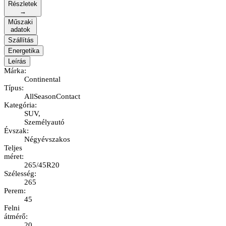
Részletek
→
Műszaki
adatok
Szállítás
Energetika
Leírás
Márka
:
Continental
Típus
:
AllSeasonContact
Kategória
:
SUV,
Személyautó
Évszak
:
Négyévszakos
Teljes
méret
:
265/45R20
Szélesség
:
265
Perem
:
45
Felni
átmérő
:
20