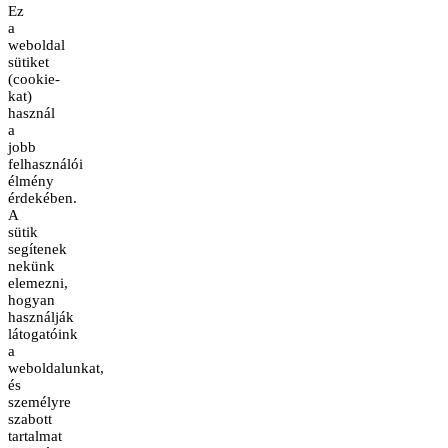
Ez
a
weboldal
sütiket
(cookie-
kat)
használ
a
jobb
felhasználói
élmény
érdekében.
A
sütik
segítenek
nekünk
elemezni,
hogyan
használják
látogatóink
a
weboldalunkat,
és
személyre
szabott
tartalmat