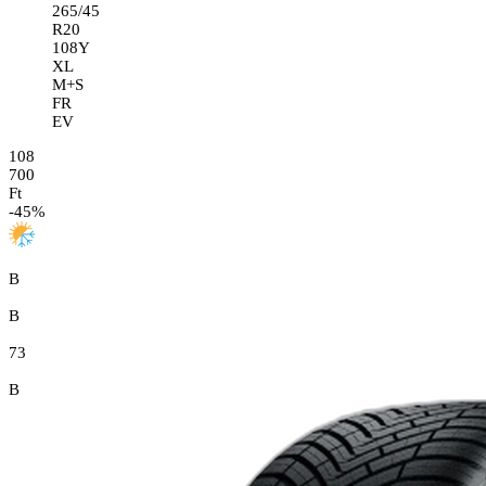
265/45
R20
108Y
XL
M+S
FR
EV
108
700
Ft
-
45
%
B
B
73
B