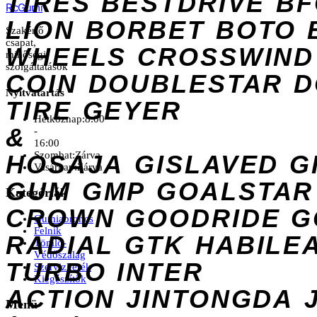
TIRES
BESTDRIVE
BF
Rc
Gumi
LION
BORBET
BOTO
Szakértő
csapat,
WHEELS
CROSSWIND
minőségi
szolgáltatások
COIN
DOUBLESTAR
D
Nyitvatartás
TIRE
GEYER
Hétköznap:
8:00
&
-
16:00
Szombat:
Zárva
HOSAJA
GISLAVED
G
Vasárnap:
Zárva
GUM
GMP
GOALSTAR
Kategóriák
CROWN
GOODRIDE
G
Gumiabroncs
Felnik
RADIAL
GTK
HABILE
Tömlő-
Védőszalag
TURBO
INTER
Szervizkerék
Kiegészítők
ACTION
JINTONGDA
Menü