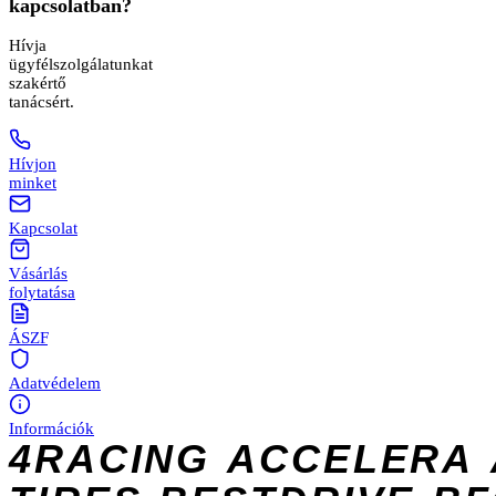
kapcsolatban?
Hívja
ügyfélszolgálatunkat
szakértő
tanácsért.
Hívjon
minket
Kapcsolat
Vásárlás
folytatása
ÁSZF
Adatvédelem
Információk
4RACING
ACCELERA