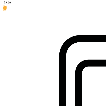
-
48
%