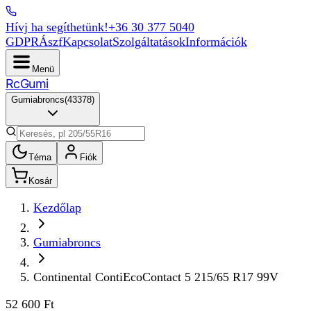
Hívj ha segíthetünk!
+36 30 377 5040
GDPR
Ászf
Kapcsolat
Szolgáltatások
Információk
Menü
Rc
Gumi
Gumiabroncs
(
43378
)
Téma
Fiók
Kosár
Kezdőlap
Gumiabroncs
Continental ContiEcoContact 5 215/65 R17 99V
52 600 Ft