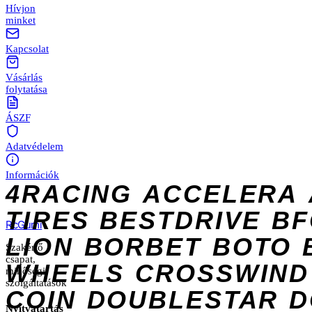
Hívjon
minket
Kapcsolat
Vásárlás
folytatása
ÁSZF
Adatvédelem
Információk
4RACING
ACCELERA
TIRES
BESTDRIVE
BF
Rc
Gumi
LION
BORBET
BOTO
Szakértő
csapat,
WHEELS
CROSSWIND
minőségi
szolgáltatások
COIN
DOUBLESTAR
D
Nyitvatartás