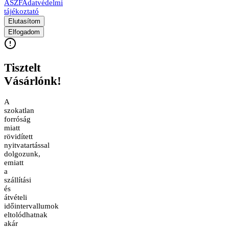
ÁSZF
Adatvédelmi
tájékoztató
Elutasítom
Elfogadom
Tisztelt
Vásárlónk!
A
szokatlan
forróság
miatt
rövidített
nyitvatartással
dolgozunk,
emiatt
a
szállítási
és
átvételi
időintervallumok
eltolódhatnak
akár