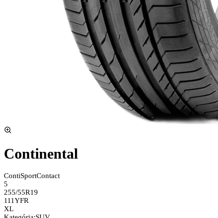
Continental
ContiSportContact
5
255/55R19
111Y
FR
XL
Kategória
:
SUV,