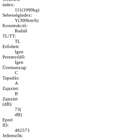
index
:
111
(
1090kg
)
Sebességindex
:
Y
(
300km/h
)
Konstrukció
:
Radiál
TL/TT
:
TL
Erősített
:
Igen
Peremvédő
:
Igen
Üzemanyag
:
C
Tapadás
:
A
Zajszint
:
B
Zajszint
(dB)
:
73
(
dB
)
Eprel
ID
:
482573
Jellemzők
: