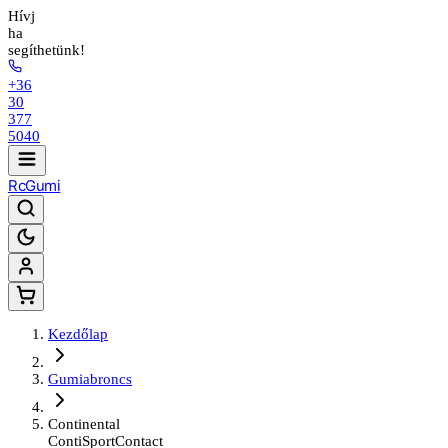
Hívj
ha
segíthetünk!
+36
30
377
5040
Rc
Gumi
Kezdőlap
Gumiabroncs
Continental
ContiSportContact