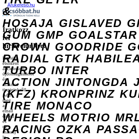
Árukereső.hu
&
HOSAJA
GISLAVED
G
Iratkozz
GUM
GMP
GOALSTAR
fel
CROWN
GOODRIDE
G
hírlevelünkre!
RADIAL
GTK
HABILE
Értesülj
elsőként
TURBO
INTER
akcióinkról,
újdonságainkról
ACTION
JINTONGDA
és
szakmai
tippjeinkről!
(KFZ)
KRONPRINZ
KU
Add
meg
TIRE
MONACO
az
email
WHEELS
MOTRIO
MR
címed
és
RACING
OZKA
PASS
ne
maradj
le