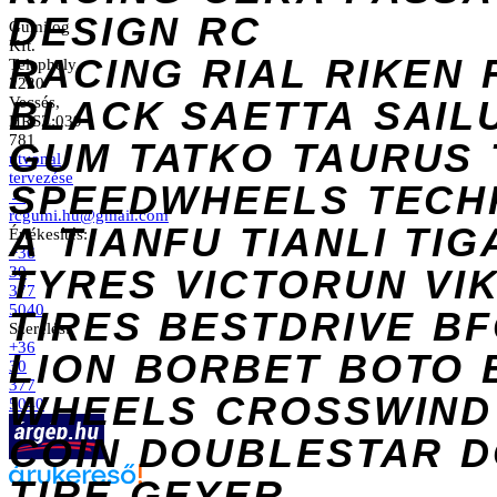
DESIGN
RC
Gumilog
Kft.
RACING
RIAL
RIKEN
Telephely
2220
Vecsés,
BLACK
SAETTA
SAIL
HRSZ:039
781
GUM
TATKO
TAURUS
útvonal
tervezése
SPEEDWHEELS
TECH
→
rcgumi.hu@gmail.com
A
TIANFU
TIANLI
TIG
Értékesítés:
+36
TYRES
VICTORUN
VI
30
377
5040
TIRES
BESTDRIVE
BF
Szerelés:
+36
LION
BORBET
BOTO
30
377
WHEELS
CROSSWIND
5040
COIN
DOUBLESTAR
D
TIRE
GEYER