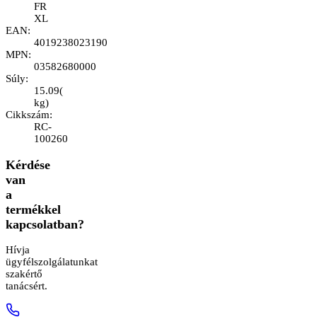
FR
XL
EAN
:
4019238023190
MPN
:
03582680000
Súly
:
15.09
(
kg
)
Cikkszám
:
RC-
100260
Kérdése
van
a
termékkel
kapcsolatban?
Hívja
ügyfélszolgálatunkat
szakértő
tanácsért.