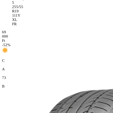
5
255/55
R19
111Y
XL
FR
69
000
Ft
-
52
%
C
A
73
B