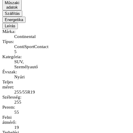
Műszaki
adatok
Szállítás
Energetika
Leírás
Márka
:
Continental
Típus
:
ContiSportContact
5
Kategória
:
SUV,
Személyautó
Évszak
:
Nyári
Teljes
méret
:
255/55R19
Szélesség
:
255
Perem
:
55
Felni
átmérő
:
19
Terhelési