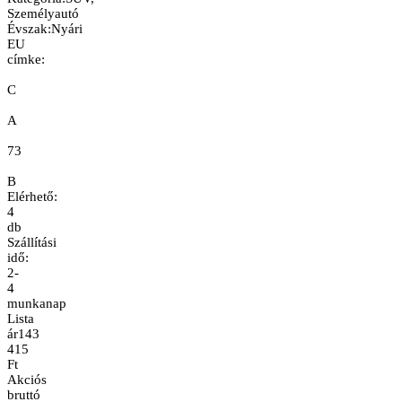
Személyautó
Évszak
:
Nyári
EU
címke:
C
A
73
B
Elérhető:
4
db
Szállítási
idő:
2-
4
munkanap
Lista
ár
143
415
Ft
Akciós
bruttó