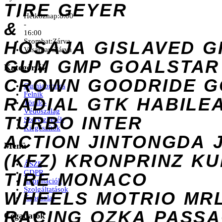
TIRE
GEYER
Hétköznap:
8:00
&
-
16:00
Szombat:
Zárva
HOSAJA
GISLAVED
G
Vasárnap:
Zárva
GUM
GMP
GOALSTAR
Kategóriák
CROWN
GOODRIDE
G
Gumiabroncs
Felnik
RADIAL
GTK
HABILE
Tömlő-
Védőszalag
TURBO
INTER
Szervizkerék
Kiegészítők
ACTION
JINTONGDA
Menü
(KFZ)
KRONPRINZ
KU
ÁSZF
GDPR
TIRE
MONACO
Információk
Szolgáltatások
WHEELS
MOTRIO
MR
Kapcsolat
RACING
OZKA
PASS
Cégadatok