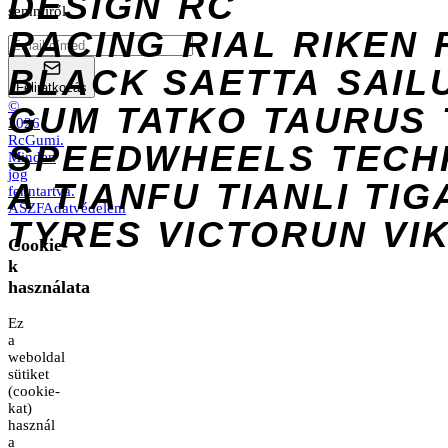
DESIGN
RC
semmiről.
RACING
RIAL
RIKEN
BLACK
SAETTA
SAIL
Feliratkozás
©
GUM
TATKO
TAURUS
2026
RcGumi
.
SPEEDWHEELS
TECH
Minden
jog
A
TIANFU
TIANLI
TIG
fenntartva.
ÁSZF
Adatvédelem
TYRES
VICTORUN
VI
Cookie-
k
használata
Ez
a
weboldal
sütiket
(cookie-
kat)
használ
a