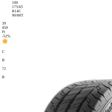
100
175/65
R14C
90/88T
39
450
Ft
-
52
%
C
B
72
B