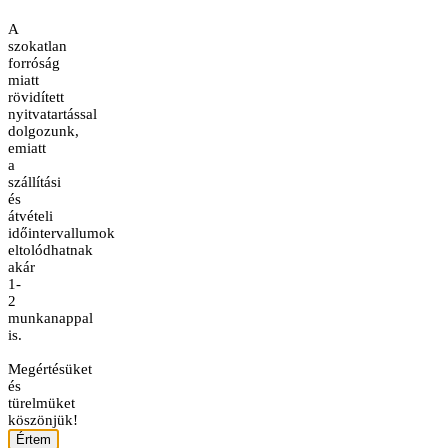
A
szokatlan
forróság
miatt
rövidített
nyitvatartással
dolgozunk,
emiatt
a
szállítási
és
átvételi
időintervallumok
eltolódhatnak
akár
1-
2
munkanappal
is.
Megértésüket
és
türelmüket
köszönjük!
Értem