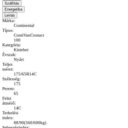
Szállítás
Energetika
Leírás
Márka
:
Continental
Típus
:
ContiVanContact
100
Kategória
:
Kisteher
Évszak
:
Nyári
Teljes
méret
:
175/65R14C
Szélesség
:
175
Perem
:
65
Felni
átmérő
:
14C
Terhelési
index
:
88/90
(
560/600kg
)
Sebességindex
: