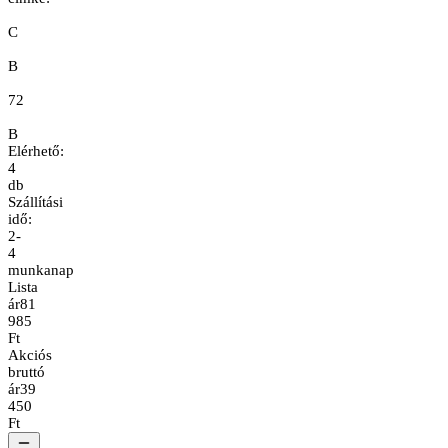
C
B
72
B
Elérhető:
4
db
Szállítási
idő:
2-
4
munkanap
Lista
ár
81
985
Ft
Akciós
bruttó
ár
39
450
Ft