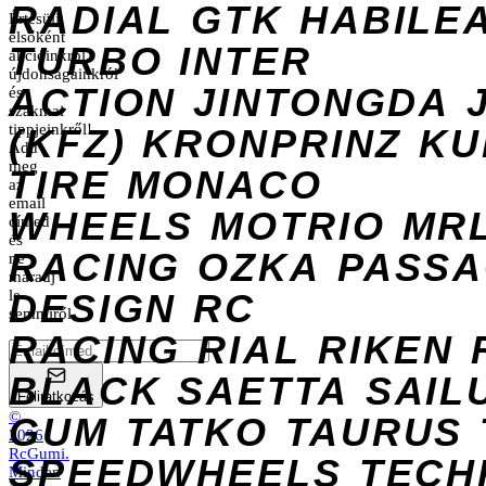
RADIAL
GTK
HABILE
Értesülj
elsőként
TURBO
INTER
akcióinkról,
újdonságainkról
ACTION
JINTONGDA
és
szakmai
tippjeinkről!
(KFZ)
KRONPRINZ
KU
Add
meg
TIRE
MONACO
az
email
WHEELS
MOTRIO
MR
címed
és
RACING
OZKA
PASS
ne
maradj
DESIGN
le
RC
semmiről.
RACING
RIAL
RIKEN
BLACK
SAETTA
SAIL
Feliratkozás
©
GUM
TATKO
TAURUS
2026
RcGumi
.
SPEEDWHEELS
TECH
Minden