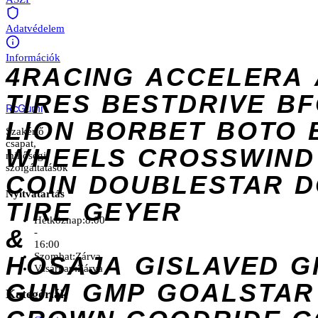
Adatvédelem
Információk
4RACING
ACCELERA
TIRES
BESTDRIVE
BF
Rc
Gumi
LION
BORBET
BOTO
Szakértő
csapat,
WHEELS
CROSSWIND
minőségi
szolgáltatások
COIN
DOUBLESTAR
D
Nyitvatartás
TIRE
GEYER
Hétköznap:
8:00
&
-
16:00
Szombat:
Zárva
HOSAJA
GISLAVED
G
Vasárnap:
Zárva
GUM
GMP
GOALSTAR
Kategóriák