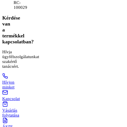
RC-
100029
Kérdése
van
a
termékkel
kapcsolatban?
Hívja
ügyfélszolgálatunkat
szakértő
tanácsért.
Hívjon
minket
Kapcsolat
Vásárlás
folytatása
ÁSZF