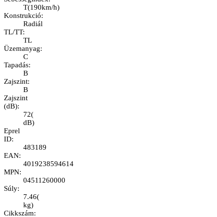
T
(
190km/h
)
Konstrukció
:
Radiál
TL/TT
:
TL
Üzemanyag
:
C
Tapadás
:
B
Zajszint
:
B
Zajszint
(dB)
:
72
(
dB
)
Eprel
ID
:
483189
EAN
:
4019238594614
MPN
:
04511260000
Súly
:
7.46
(
kg
)
Cikkszám
: