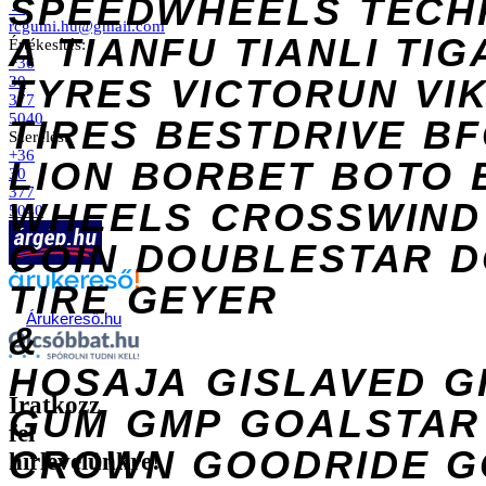
SPEEDWHEELS
TECH
→
rcgumi.hu@gmail.com
A
TIANFU
TIANLI
TIG
Értékesítés:
+36
TYRES
VICTORUN
VI
30
377
5040
TIRES
BESTDRIVE
BF
Szerelés:
+36
LION
BORBET
BOTO
30
377
WHEELS
CROSSWIND
5040
COIN
DOUBLESTAR
D
TIRE
GEYER
Árukereső.hu
&
HOSAJA
GISLAVED
G
Iratkozz
GUM
GMP
GOALSTAR
fel
CROWN
GOODRIDE
G
hírlevelünkre!