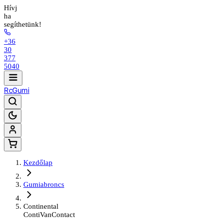
Hívj
ha
segíthetünk!
+36
30
377
5040
Rc
Gumi
Kezdőlap
Gumiabroncs
Continental
ContiVanContact