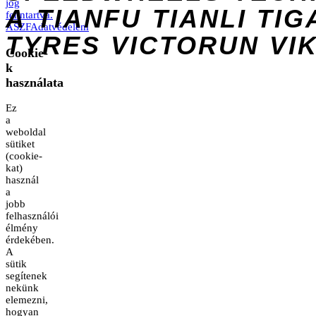
jog
A
TIANFU
TIANLI
TIG
fenntartva.
ÁSZF
Adatvédelem
TYRES
VICTORUN
VI
Cookie-
k
használata
Ez
a
weboldal
sütiket
(cookie-
kat)
használ
a
jobb
felhasználói
élmény
érdekében.
A
sütik
segítenek
nekünk
elemezni,
hogyan