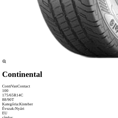
Continental
ContiVanContact
100
175/65R14C
88/90T
Kategória
:
Kisteher
Évszak
:
Nyári
EU
címke: