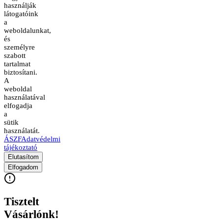
használják
látogatóink
a
weboldalunkat,
és
személyre
szabott
tartalmat
biztosítani.
A
weboldal
használatával
elfogadja
a
sütik
használatát.
ÁSZF
Adatvédelmi
tájékoztató
Elutasítom
Elfogadom
Tisztelt
Vásárlónk!