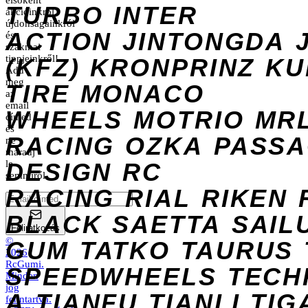
elsőként
TURBO
INTER
akcióinkról,
újdonságainkról
ACTION
JINTONGDA
és
szakmai
tippjeinkről!
(KFZ)
KRONPRINZ
KU
Add
meg
TIRE
MONACO
az
email
WHEELS
MOTRIO
MR
címed
és
RACING
OZKA
PASS
ne
maradj
DESIGN
le
RC
semmiről.
RACING
RIAL
RIKEN
BLACK
SAETTA
SAIL
Feliratkozás
©
GUM
TATKO
TAURUS
2026
RcGumi
.
SPEEDWHEELS
TECH
Minden
jog
A
TIANFU
TIANLI
TIG
fenntartva.