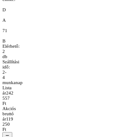
D
A
71
B
Elérhető:
2
db
Szállítási
idő:
2-
4
munkanap
Lista
ár
242
557
Ft
Akciós
bruttó
ár
119
250
Ft