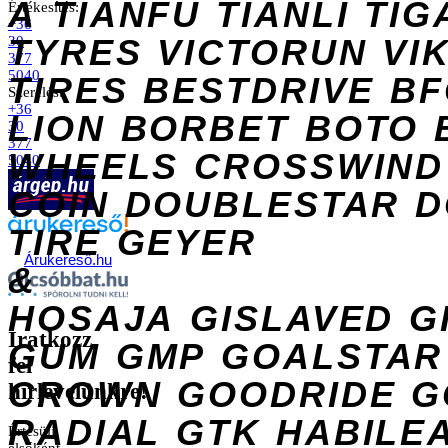
A
TIANFU
TIANLI
TIG
Értékesítés:
+36
TYRES
VICTORUN
VI
30
377
5040
TIRES
BESTDRIVE
BF
Szerelés:
+36
LION
BORBET
BOTO
30
377
WHEELS
CROSSWIND
5040
COIN
DOUBLESTAR
D
TIRE
GEYER
Árukereső.hu
&
HOSAJA
GISLAVED
G
Iratkozz
GUM
GMP
GOALSTAR
fel
CROWN
GOODRIDE
G
hírlevelünkre!
RADIAL
GTK
HABILE
Értesülj