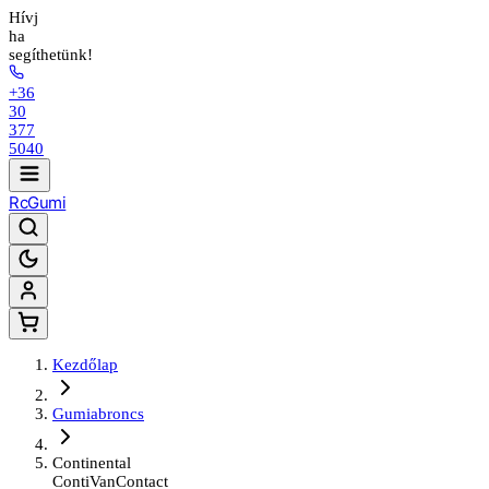
Hívj
ha
segíthetünk!
+36
30
377
5040
Rc
Gumi
Kezdőlap
Gumiabroncs
Continental
ContiVanContact