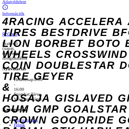
Adatvédelem
Információk
4RACING
ACCELERA
TIRES
BESTDRIVE
BF
Rc
Gumi
LION
BORBET
BOTO
Szakértő
csapat,
WHEELS
CROSSWIND
minőségi
szolgáltatások
COIN
DOUBLESTAR
D
Nyitvatartás
TIRE
GEYER
Hétköznap:
8:00
&
-
16:00
Szombat:
Zárva
HOSAJA
GISLAVED
G
Vasárnap:
Zárva
GUM
GMP
GOALSTAR
Kategóriák
CROWN
GOODRIDE
G
Gumiabroncs
Felnik