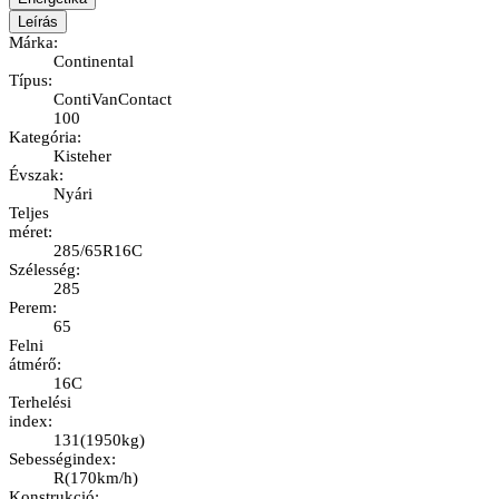
Leírás
Márka
:
Continental
Típus
:
ContiVanContact
100
Kategória
:
Kisteher
Évszak
:
Nyári
Teljes
méret
:
285/65R16C
Szélesség
:
285
Perem
:
65
Felni
átmérő
:
16C
Terhelési
index
:
131
(
1950kg
)
Sebességindex
:
R
(
170km/h
)
Konstrukció
: