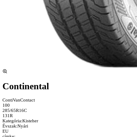
Continental
ContiVanContact
100
285/65R16C
131R
Kategória
:
Kisteher
Évszak
:
Nyári
EU
címke: