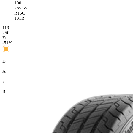
100
285/65
R16C
131R
119
250
Ft
-
51
%
D
A
71
B