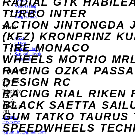
RADIAL
GTK
HABILE
Tömlő-
Védőszalag
TURBO
INTER
Szervizkerék
Kiegészítők
ACTION
JINTONGDA
Menü
(KFZ)
KRONPRINZ
KU
ÁSZF
GDPR
TIRE
MONACO
Információk
Szolgáltatások
WHEELS
MOTRIO
MR
Kapcsolat
RACING
OZKA
PASS
Cégadatok
DESIGN
RC
Gumilog
Kft.
RACING
RIAL
RIKEN
Telephely
2220
Vecsés,
BLACK
SAETTA
SAIL
HRSZ:039
781
GUM
TATKO
TAURUS
útvonal
tervezése
SPEEDWHEELS
TECH
→
rcgumi.hu@gmail.com