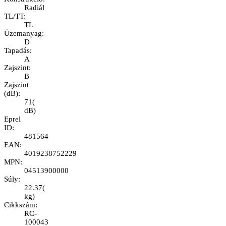
Radiál
TL/TT
:
TL
Üzemanyag
:
D
Tapadás
:
A
Zajszint
:
B
Zajszint
(dB)
:
71
(
dB
)
Eprel
ID
:
481564
EAN
:
4019238752229
MPN
:
04513900000
Súly
:
22.37
(
kg
)
Cikkszám
:
RC-
100043