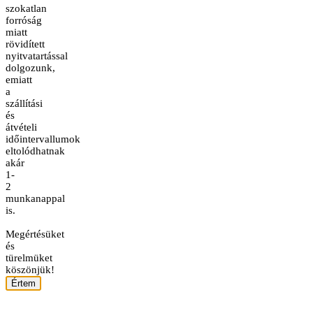
szokatlan
forróság
miatt
rövidített
nyitvatartással
dolgozunk,
emiatt
a
szállítási
és
átvételi
időintervallumok
eltolódhatnak
akár
1-
2
munkanappal
is.
Megértésüket
és
türelmüket
köszönjük!
Értem