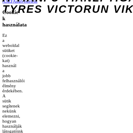
ÁSZF
Adatvédelem
TYRES
VICTORUN
VI
Cookie-
k
használata
Ez
a
weboldal
sütiket
(cookie-
kat)
használ
a
jobb
felhasználói
élmény
érdekében.
A
sütik
segítenek
nekünk
elemezni,
hogyan
használják
látogatóink