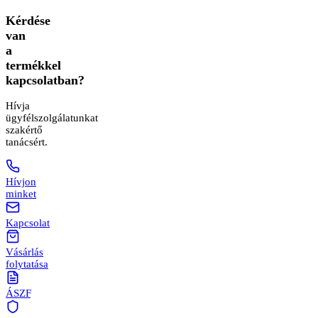
Kérdése
van
a
termékkel
kapcsolatban?
Hívja
ügyfélszolgálatunkat
szakértő
tanácsért.
Hívjon
minket
Kapcsolat
Vásárlás
folytatása
ÁSZF