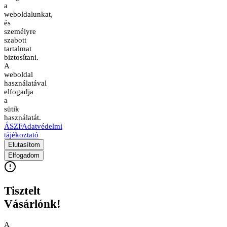
a
weboldalunkat,
és
személyre
szabott
tartalmat
biztosítani.
A
weboldal
használatával
elfogadja
a
sütik
használatát.
ÁSZF
Adatvédelmi
tájékoztató
Elutasítom
Elfogadom
Tisztelt
Vásárlónk!
A