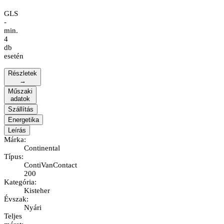
GLS
-
min.
4
db
esetén
Részletek
→
Műszaki
adatok
Szállítás
Energetika
Leírás
Márka
:
Continental
Típus
:
ContiVanContact
200
Kategória
:
Kisteher
Évszak
:
Nyári
Teljes