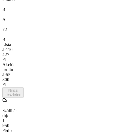
B
A
72
B
Lista
ár
110
427
Ft
Akciós
bruttó
ár
55
800
Ft
Nincs
készleten
Szállítási
díj:
1
950
Ft/db