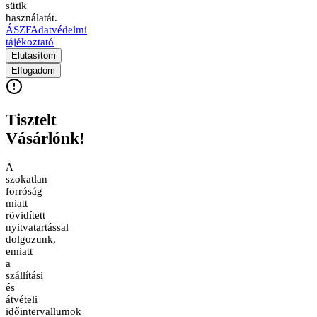
sütik
használatát.
ÁSZF
Adatvédelmi
tájékoztató
Elutasítom
Elfogadom
Tisztelt
Vásárlónk!
A
szokatlan
forróság
miatt
rövidített
nyitvatartással
dolgozunk,
emiatt
a
szállítási
és
átvételi
időintervallumok