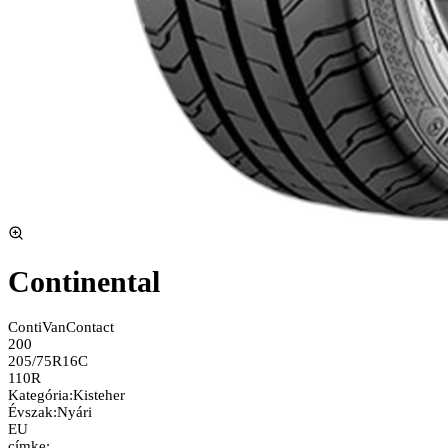
Continental
ContiVanContact
200
205/75R16C
110R
Kategória
:
Kisteher
Évszak
:
Nyári
EU
címke: