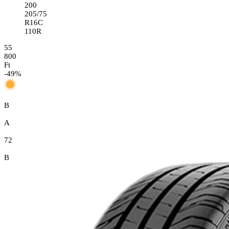
200
205/75
R16C
110R
55
800
Ft
-
49
%
B
A
72
B