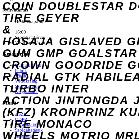
COIN
DOUBLESTAR
D
Nyitvatartás
TIRE
GEYER
Hétköznap:
8:00
&
-
16:00
Szombat:
Zárva
HOSAJA
GISLAVED
G
Vasárnap:
Zárva
GUM
GMP
GOALSTAR
Kategóriák
CROWN
GOODRIDE
G
Gumiabroncs
Felnik
RADIAL
GTK
HABILE
Tömlő-
Védőszalag
TURBO
INTER
Szervizkerék
Kiegészítők
ACTION
JINTONGDA
Menü
(KFZ)
KRONPRINZ
KU
ÁSZF
GDPR
TIRE
MONACO
Információk
Szolgáltatások
WHEELS
MOTRIO
MR
Kapcsolat