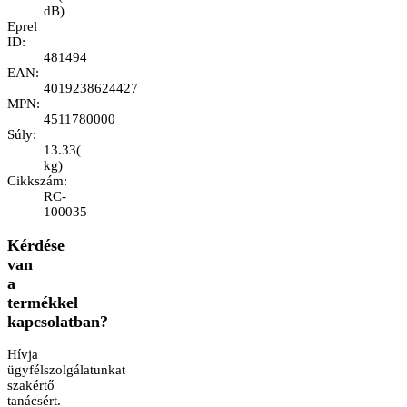
dB
)
Eprel
ID
:
481494
EAN
:
4019238624427
MPN
:
4511780000
Súly
:
13.33
(
kg
)
Cikkszám
:
RC-
100035
Kérdése
van
a
termékkel
kapcsolatban?
Hívja
ügyfélszolgálatunkat
szakértő
tanácsért.