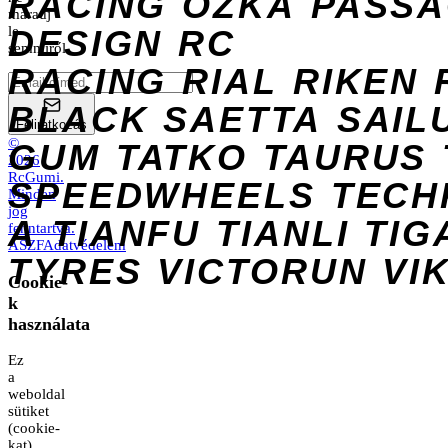
RACING
OZKA
PASS
maradj
DESIGN
le
RC
semmiről.
RACING
RIAL
RIKEN
BLACK
SAETTA
SAIL
Feliratkozás
©
GUM
TATKO
TAURUS
2026
RcGumi
.
SPEEDWHEELS
TECH
Minden
jog
A
TIANFU
TIANLI
TIG
fenntartva.
ÁSZF
Adatvédelem
TYRES
VICTORUN
VI
Cookie-
k
használata
Ez
a
weboldal
sütiket
(cookie-
kat)