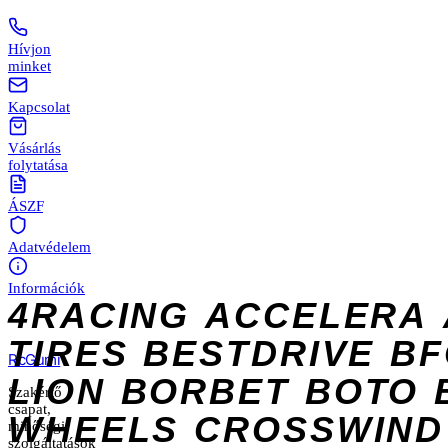
Hívjon
minket
Kapcsolat
Vásárlás
folytatása
ÁSZF
Adatvédelem
Információk
4RACING
ACCELERA
TIRES
BESTDRIVE
BF
Rc
Gumi
LION
BORBET
BOTO
Szakértő
csapat,
WHEELS
CROSSWIND
minőségi
szolgáltatások