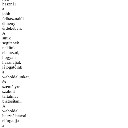
használ
a
jobb
felhasználói
élmény
érdekében.
A
sütik
segítenek
nekünk
elemezni,
hogyan
használják
látogatóink
a
weboldalunkat,
és
személyre
szabott
tartalmat
biztosítani.
A
weboldal
használatával
elfogadja
a