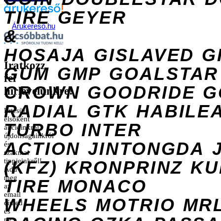
TIRE
GEYER
Árukereső.hu
&
HOSAJA
GISLAVED
G
Iratkozz
GUM
GMP
GOALSTAR
fel
CROWN
GOODRIDE
G
hírlevelünkre!
RADIAL
GTK
HABILE
Értesülj
elsőként
TURBO
INTER
akcióinkról,
újdonságainkról
ACTION
JINTONGDA
és
szakmai
tippjeinkről!
(KFZ)
KRONPRINZ
KU
Add
meg
TIRE
MONACO
az
email
WHEELS
MOTRIO
MR
címed
és
ne