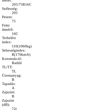
méret
:
205/75R16C
Szélesség
:
205
Perem
:
75
Felni
átmérő
:
16C
Terhelési
index
:
110
(
1060kg
)
Sebességindex
:
R
(
170km/h
)
Konstrukció
:
Radiál
TL/TT
:
TL
Üzemanyag
:
B
Tapadás
:
A
Zajszint
:
B
Zajszint
(dB)
:
72
(