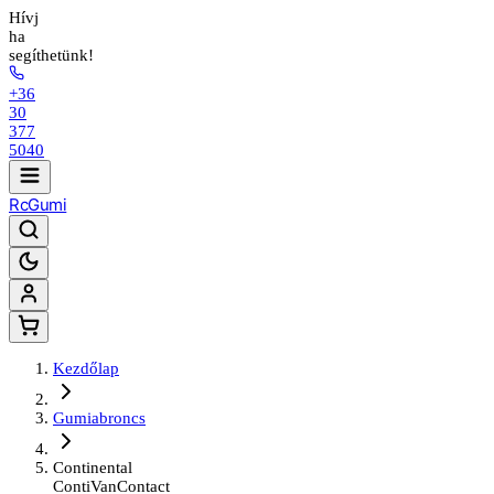
Hívj
ha
segíthetünk!
+36
30
377
5040
Rc
Gumi
Kezdőlap
Gumiabroncs
Continental
ContiVanContact