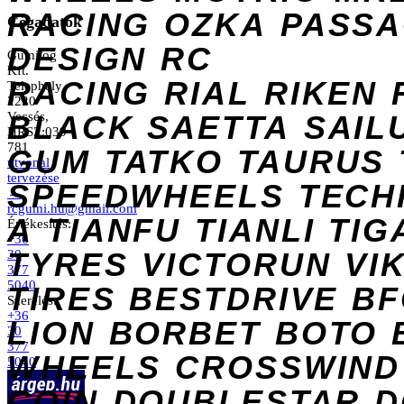
RACING
OZKA
PASS
Cégadatok
DESIGN
RC
Gumilog
Kft.
RACING
RIAL
RIKEN
Telephely
2220
Vecsés,
BLACK
SAETTA
SAIL
HRSZ:039
781
GUM
TATKO
TAURUS
útvonal
tervezése
SPEEDWHEELS
TECH
→
rcgumi.hu@gmail.com
A
TIANFU
TIANLI
TIG
Értékesítés:
+36
TYRES
VICTORUN
VI
30
377
5040
TIRES
BESTDRIVE
BF
Szerelés:
+36
LION
BORBET
BOTO
30
377
WHEELS
CROSSWIND
5040
COIN
DOUBLESTAR
D