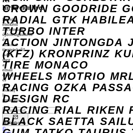
CROWN
GOODRIDE
G
hírlevelünkre!
RADIAL
GTK
HABILE
Értesülj
elsőként
TURBO
INTER
akcióinkról,
újdonságainkról
ACTION
JINTONGDA
és
szakmai
tippjeinkről!
(KFZ)
KRONPRINZ
KU
Add
meg
TIRE
MONACO
az
email
WHEELS
MOTRIO
MR
címed
és
RACING
OZKA
PASS
ne
maradj
DESIGN
le
RC
semmiről.
RACING
RIAL
RIKEN
BLACK
SAETTA
SAIL
Feliratkozás
©
GUM
TATKO
TAURUS