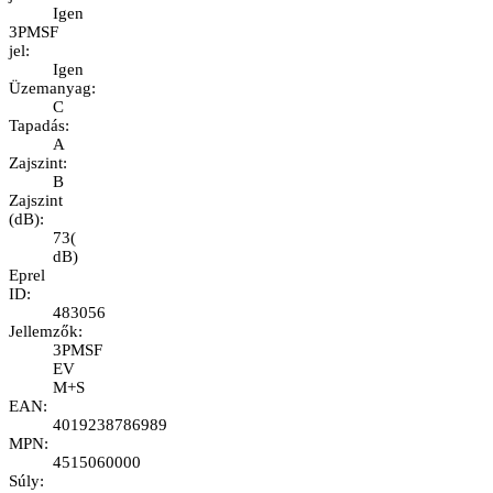
Igen
3PMSF
jel
:
Igen
Üzemanyag
:
C
Tapadás
:
A
Zajszint
:
B
Zajszint
(dB)
:
73
(
dB
)
Eprel
ID
:
483056
Jellemzők
:
3PMSF
EV
M+S
EAN
:
4019238786989
MPN
:
4515060000
Súly
: