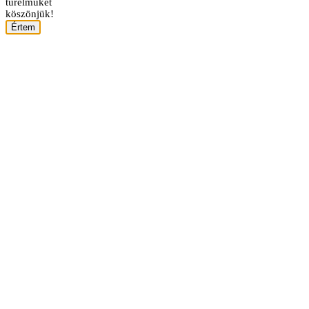
türelmüket
köszönjük!
Értem