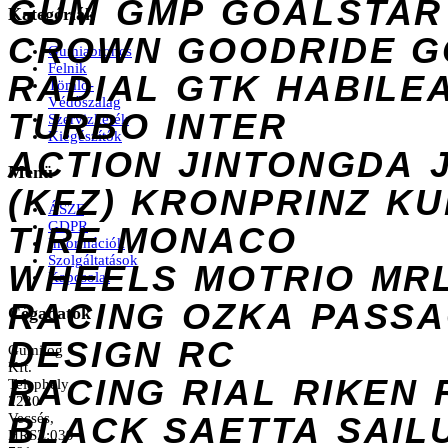
GUM
GMP
GOALSTAR
Kategóriák
CROWN
GOODRIDE
G
Gumiabroncs
Felnik
RADIAL
GTK
HABILE
Tömlő-
Védőszalag
TURBO
INTER
Szervizkerék
Kiegészítők
ACTION
JINTONGDA
Menü
(KFZ)
KRONPRINZ
KU
ÁSZF
GDPR
TIRE
MONACO
Információk
Szolgáltatások
WHEELS
MOTRIO
MR
Kapcsolat
RACING
OZKA
PASS
Cégadatok
DESIGN
RC
Gumilog
Kft.
RACING
RIAL
RIKEN
Telephely
2220
Vecsés,
BLACK
SAETTA
SAIL
HRSZ:039