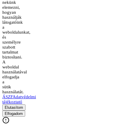
nekünk
elemezni,
hogyan
használják
látogatóink
a
weboldalunkat,
és
személyre
szabott
tartalmat
biztosítani.
A
weboldal
használatával
elfogadja
a
sütik
használatát.
ÁSZF
Adatvédelmi
tájékoztató
Elutasítom
Elfogadom