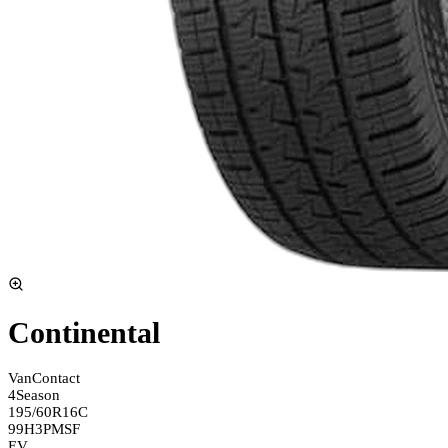
Continental
VanContact
4Season
195/60R16C
99H
3PMSF
EV