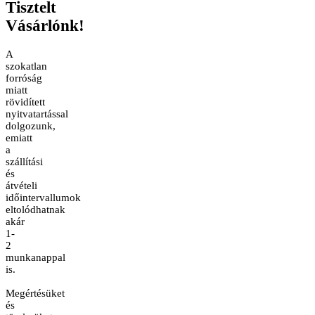
Tisztelt
Vásárlónk!
A
szokatlan
forróság
miatt
rövidített
nyitvatartással
dolgozunk,
emiatt
a
szállítási
és
átvételi
időintervallumok
eltolódhatnak
akár
1-
2
munkanappal
is.
Megértésüket
és