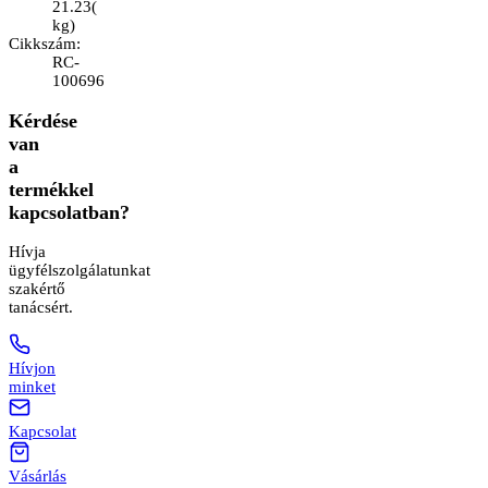
21.23
(
kg
)
Cikkszám
:
RC-
100696
Kérdése
van
a
termékkel
kapcsolatban?
Hívja
ügyfélszolgálatunkat
szakértő
tanácsért.
Hívjon
minket
Kapcsolat
Vásárlás