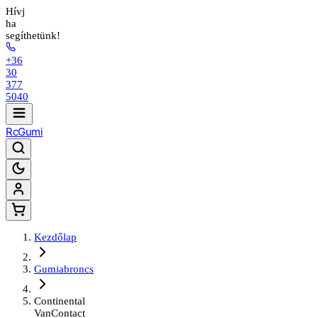
Hívj
ha
segíthetünk!
+36
30
377
5040
Rc
Gumi
Kezdőlap
Gumiabroncs
Continental
VanContact