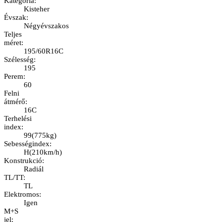
Kategória
:
Kisteher
Évszak
:
Négyévszakos
Teljes
méret
:
195/60R16C
Szélesség
:
195
Perem
:
60
Felni
átmérő
:
16C
Terhelési
index
:
99
(
775kg
)
Sebességindex
:
H
(
210km/h
)
Konstrukció
:
Radiál
TL/TT
:
TL
Elektromos
:
Igen
M+S
jel
: