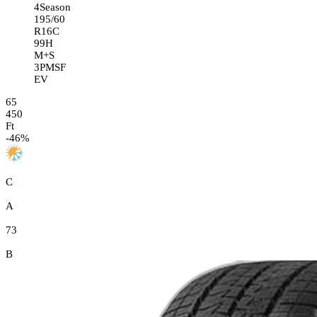
4Season
195/60
R16C
99H
M+S
3PMSF
EV
65
450
Ft
-
46
%
C
A
73
B