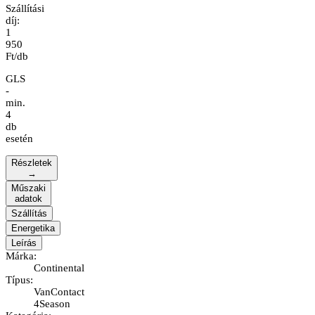
Szállítási
díj:
1
950
Ft/db
GLS
-
min.
4
db
esetén
Részletek
→
Műszaki
adatok
Szállítás
Energetika
Leírás
Márka
:
Continental
Típus
:
VanContact
4Season