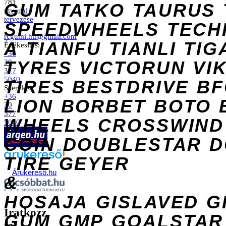
781
GUM
TATKO
TAURUS
útvonal
tervezése
SPEEDWHEELS
TECH
→
rcgumi.hu@gmail.com
A
TIANFU
TIANLI
TIG
Értékesítés:
+36
TYRES
VICTORUN
VI
30
377
5040
TIRES
BESTDRIVE
BF
Szerelés:
+36
LION
BORBET
BOTO
30
377
WHEELS
CROSSWIND
5040
COIN
DOUBLESTAR
D
TIRE
GEYER
Árukereső.hu
&
HOSAJA
GISLAVED
G
Iratkozz
GUM
GMP
GOALSTAR
fel