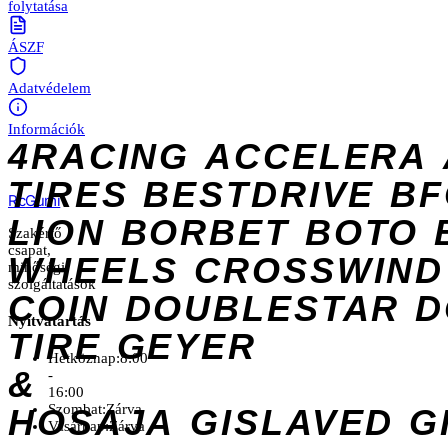
folytatása
ÁSZF
Adatvédelem
Információk
4RACING
ACCELERA
TIRES
BESTDRIVE
BF
Rc
Gumi
LION
BORBET
BOTO
Szakértő
csapat,
WHEELS
CROSSWIND
minőségi
szolgáltatások
COIN
DOUBLESTAR
D
Nyitvatartás
TIRE
GEYER
Hétköznap:
8:00
&
-
16:00
Szombat:
Zárva
HOSAJA
GISLAVED
G
Vasárnap:
Zárva