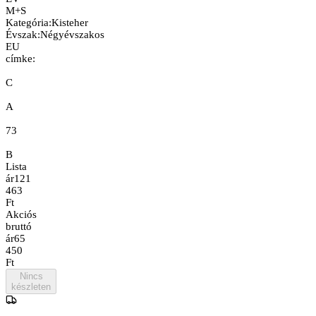
M+S
Kategória
:
Kisteher
Évszak
:
Négyévszakos
EU
címke:
C
A
73
B
Lista
ár
121
463
Ft
Akciós
bruttó
ár
65
450
Ft
Nincs
készleten