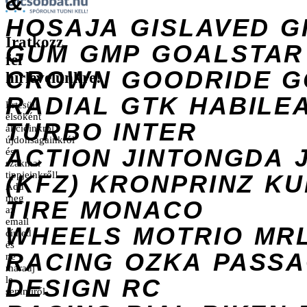
&
HOSAJA
GISLAVED
G
Iratkozz
GUM
GMP
GOALSTAR
fel
CROWN
GOODRIDE
G
hírlevelünkre!
RADIAL
GTK
HABILE
Értesülj
elsőként
TURBO
INTER
akcióinkról,
újdonságainkról
ACTION
JINTONGDA
és
szakmai
tippjeinkről!
(KFZ)
KRONPRINZ
KU
Add
meg
TIRE
MONACO
az
email
WHEELS
MOTRIO
MR
címed
és
RACING
OZKA
PASS
ne
maradj
DESIGN
le
RC
semmiről.