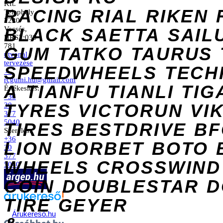
Kft.
RACING
RIAL
RIKEN
Telephely
2220
Vecsés,
BLACK
SAETTA
SAIL
HRSZ:039
781
GUM
TATKO
TAURUS
útvonal
tervezése
SPEEDWHEELS
TECH
→
rcgumi.hu@gmail.com
A
TIANFU
TIANLI
TIG
Értékesítés:
+36
TYRES
VICTORUN
VI
30
377
5040
TIRES
BESTDRIVE
BF
Szerelés:
+36
LION
BORBET
BOTO
30
377
WHEELS
CROSSWIND
5040
COIN
DOUBLESTAR
D
TIRE
GEYER
Árukereső.hu