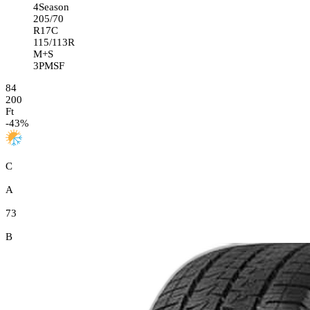
4Season
205/70
R17C
115/113R
M+S
3PMSF
84
200
Ft
-
43
%
C
A
73
B