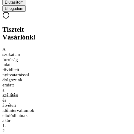
Elutasítom
Elfogadom
Tisztelt
Vásárlónk!
A
szokatlan
forróság
miatt
rövidített
nyitvatartással
dolgozunk,
emiatt
a
szállítási
és
átvételi
időintervallumok
eltolódhatnak
akár
1-
2