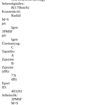
Sebességindex
:
R
(
170km/h
)
Konstrukció
:
Radiál
M+S
jel
:
Igen
3PMSF
jel
:
Igen
Üzemanyag
:
C
Tapadás
:
A
Zajszint
:
B
Zajszint
(dB)
:
73
(
dB
)
Eprel
ID
:
483281
Jellemzők
:
3PMSF
M+S