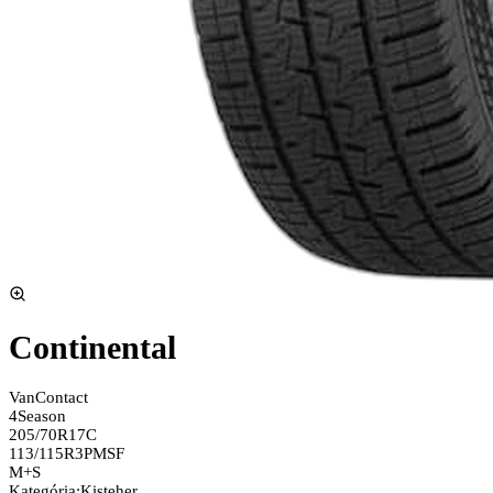
Continental
VanContact
4Season
205/70R17C
113/115R
3PMSF
M+S
Kategória
:
Kisteher