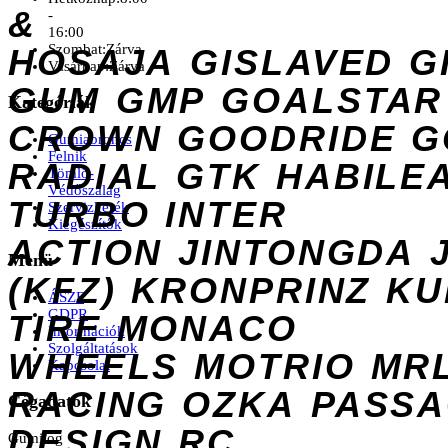
&
-
16:00
Szombat:
Zárva
HOSAJA
GISLAVED
G
Vasárnap:
Zárva
GUM
GMP
GOALSTAR
Kategóriák
CROWN
GOODRIDE
G
Gumiabroncs
Felnik
RADIAL
GTK
HABILE
Tömlő-
Védőszalag
TURBO
INTER
Szervizkerék
Kiegészítők
ACTION
JINTONGDA
Menü
(KFZ)
KRONPRINZ
KU
ÁSZF
GDPR
TIRE
MONACO
Információk
Szolgáltatások
WHEELS
MOTRIO
MR
Kapcsolat
RACING
OZKA
PASS
Cégadatok
DESIGN
RC
Gumilog