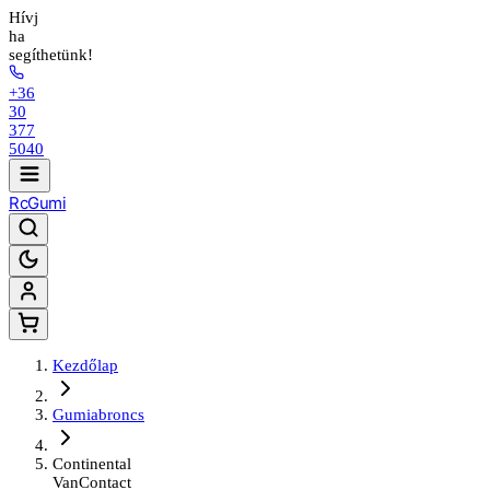
Hívj
ha
segíthetünk!
+36
30
377
5040
Rc
Gumi
Kezdőlap
Gumiabroncs
Continental
VanContact