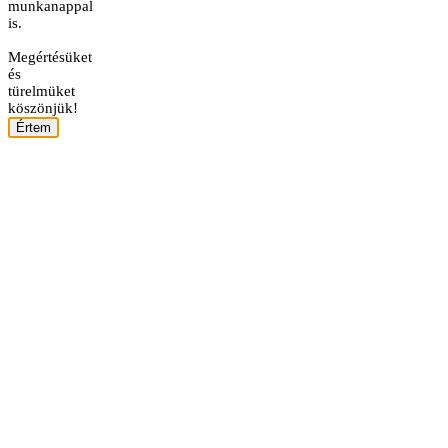
munkanappal
is.
Megértésüket
és
türelmüket
köszönjük!
Értem