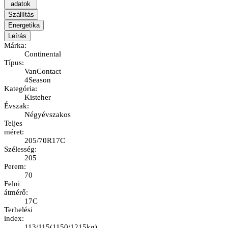
adatok
Szállítás
Energetika
Leírás
Márka
:
Continental
Típus
:
VanContact
4Season
Kategória
:
Kisteher
Évszak
:
Négyévszakos
Teljes
méret
:
205/70R17C
Szélesség
:
205
Perem
:
70
Felni
átmérő
:
17C
Terhelési
index
:
113/115
(
1150/1215kg
)