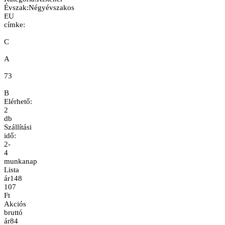
Évszak
:
Négyévszakos
EU
címke:
C
A
73
B
Elérhető:
2
db
Szállítási
idő:
2-
4
munkanap
Lista
ár
148
107
Ft
Akciós
bruttó
ár
84