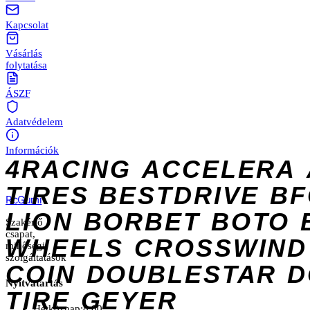
Kapcsolat
Vásárlás
folytatása
ÁSZF
Adatvédelem
Információk
4RACING
ACCELERA
TIRES
BESTDRIVE
BF
Rc
Gumi
LION
BORBET
BOTO
Szakértő
csapat,
WHEELS
CROSSWIND
minőségi
szolgáltatások
COIN
DOUBLESTAR
D
Nyitvatartás
TIRE
GEYER
Hétköznap:
8:00