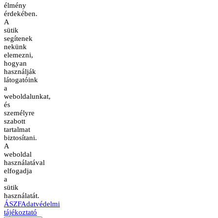
élmény
érdekében.
A
sütik
segítenek
nekünk
elemezni,
hogyan
használják
látogatóink
a
weboldalunkat,
és
személyre
szabott
tartalmat
biztosítani.
A
weboldal
használatával
elfogadja
a
sütik
használatát.
ÁSZF
Adatvédelmi
tájékoztató