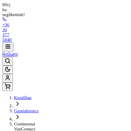
Hívj
ha
segíthetünk!
+36
30
377
5040
Rc
Gumi
Kezdőlap
Gumiabroncs
Continental
VanContact