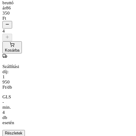
bruttó
ár
86
350
Ft
4
Kosárba
Szállítási
díj:
1
950
Ft/db
GLS
-
min.
4
db
esetén
Részletek