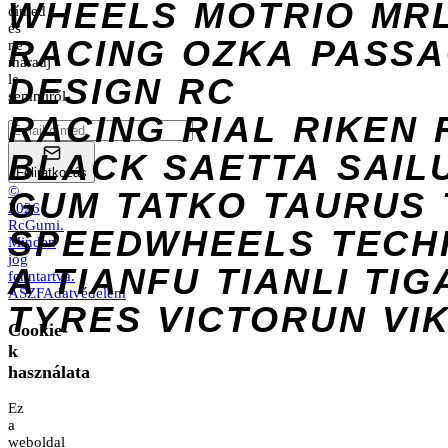
WHEELS
MOTRIO
MR
címed
és
RACING
OZKA
PASS
ne
maradj
DESIGN
le
RC
semmiről.
RACING
RIAL
RIKEN
BLACK
SAETTA
SAIL
Feliratkozás
©
GUM
TATKO
TAURUS
2026
RcGumi
.
SPEEDWHEELS
TECH
Minden
jog
A
TIANFU
TIANLI
TIG
fenntartva.
ÁSZF
Adatvédelem
TYRES
VICTORUN
VI
Cookie-
k
használata
Ez
a
weboldal