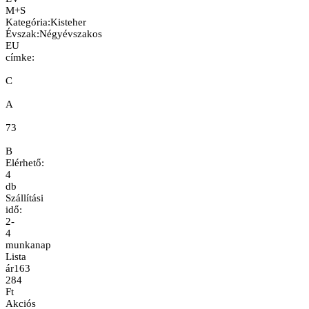
M+S
Kategória
:
Kisteher
Évszak
:
Négyévszakos
EU
címke:
C
A
73
B
Elérhető:
4
db
Szállítási
idő:
2-
4
munkanap
Lista
ár
163
284
Ft
Akciós