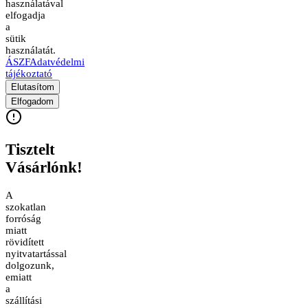
használatával
elfogadja
a
sütik
használatát.
ÁSZF
Adatvédelmi
tájékoztató
Elutasítom
Elfogadom
Tisztelt
Vásárlónk!
A
szokatlan
forróság
miatt
rövidített
nyitvatartással
dolgozunk,
emiatt
a
szállítási