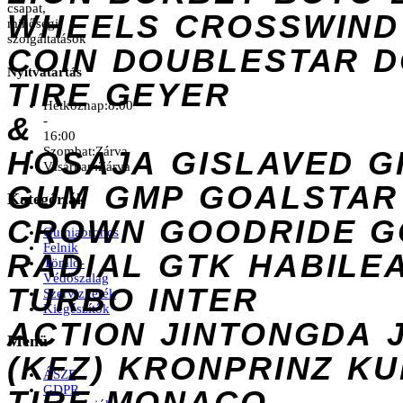
csapat,
WHEELS
CROSSWIND
minőségi
szolgáltatások
COIN
DOUBLESTAR
D
Nyitvatartás
TIRE
GEYER
Hétköznap:
8:00
&
-
16:00
Szombat:
Zárva
HOSAJA
GISLAVED
G
Vasárnap:
Zárva
GUM
GMP
GOALSTAR
Kategóriák
CROWN
GOODRIDE
G
Gumiabroncs
Felnik
RADIAL
GTK
HABILE
Tömlő-
Védőszalag
TURBO
INTER
Szervizkerék
Kiegészítők
ACTION
JINTONGDA
Menü
(KFZ)
KRONPRINZ
KU
ÁSZF
GDPR
TIRE
MONACO