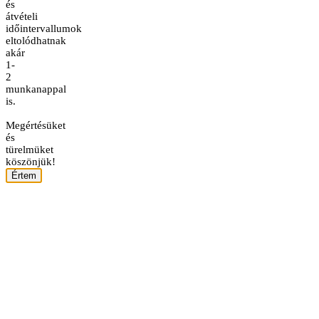
és
átvételi
időintervallumok
eltolódhatnak
akár
1-
2
munkanappal
is.
Megértésüket
és
türelmüket
köszönjük!
Értem