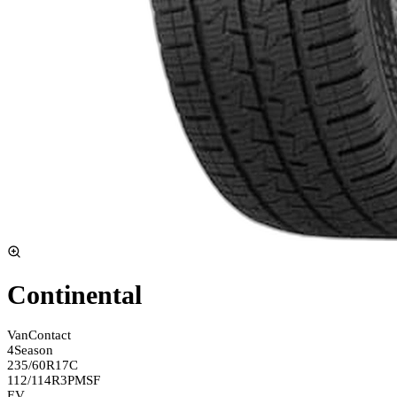
Continental
VanContact
4Season
235/60R17C
112/114R
3PMSF
EV