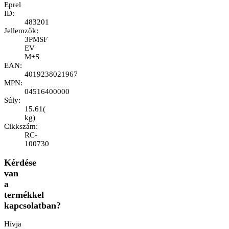
Eprel
ID
:
483201
Jellemzők
:
3PMSF
EV
M+S
EAN
:
4019238021967
MPN
:
04516400000
Súly
:
15.61
(
kg
)
Cikkszám
:
RC-
100730
Kérdése
van
a
termékkel
kapcsolatban?
Hívja