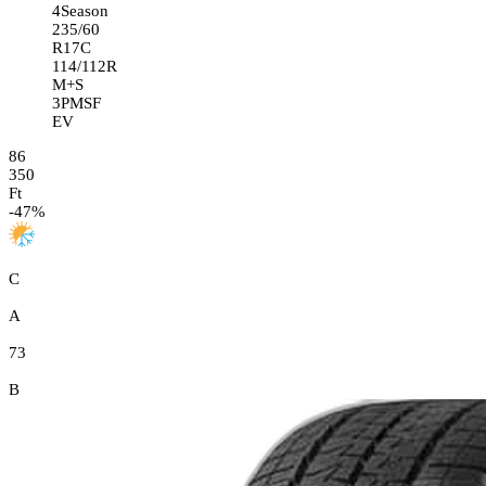
4Season
235/60
R17C
114/112R
M+S
3PMSF
EV
86
350
Ft
-
47
%
C
A
73
B