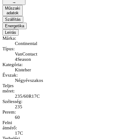
→
Műszaki
adatok
Szállítás
Energetika
Leírás
Márka
:
Continental
Típus
:
VanContact
4Season
Kategória
:
Kisteher
Évszak
:
Négyévszakos
Teljes
méret
:
235/60R17C
Szélesség
:
235
Perem
:
60
Felni
átmérő
:
17C
Terhelési