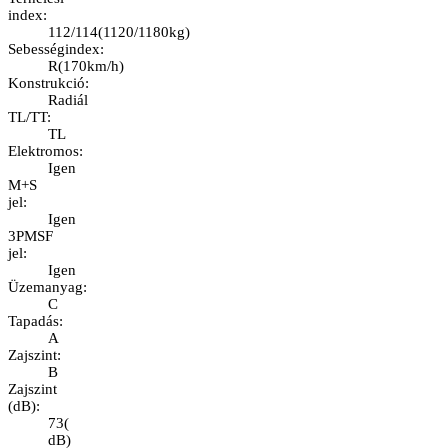
index
:
112/114
(
1120/1180kg
)
Sebességindex
:
R
(
170km/h
)
Konstrukció
:
Radiál
TL/TT
:
TL
Elektromos
:
Igen
M+S
jel
:
Igen
3PMSF
jel
:
Igen
Üzemanyag
:
C
Tapadás
:
A
Zajszint
:
B
Zajszint
(dB)
:
73
(
dB
)