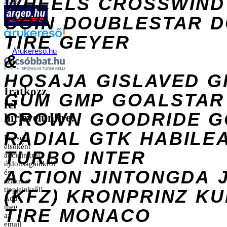
WHEELS
CROSSWIND
5040
COIN
DOUBLESTAR
D
TIRE
GEYER
Árukereső.hu
&
HOSAJA
GISLAVED
G
Iratkozz
GUM
GMP
GOALSTAR
fel
CROWN
GOODRIDE
G
hírlevelünkre!
RADIAL
GTK
HABILE
Értesülj
elsőként
TURBO
INTER
akcióinkról,
újdonságainkról
ACTION
JINTONGDA
és
szakmai
tippjeinkről!
(KFZ)
KRONPRINZ
KU
Add
meg
TIRE
MONACO
az
email