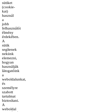
sütiket
(cookie-
kat)
használ
a
jobb
felhasználói
élmény
érdekében.
A
sütik
segítenek
nekünk
elemezni,
hogyan
használják
látogatóink
a
weboldalunkat,
és
személyre
szabott
tartalmat
biztosítani.
A
weboldal