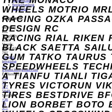
Információk
Szolgáltatások
WHEELS
MOTRIO
MR
Kapcsolat
RACING
OZKA
PASS
Cégadatok
DESIGN
RC
Gumilog
Kft.
RACING
RIAL
RIKEN
Telephely
2220
Vecsés,
BLACK
SAETTA
SAIL
HRSZ:039
781
GUM
TATKO
TAURUS
útvonal
tervezése
SPEEDWHEELS
TECH
→
rcgumi.hu@gmail.com
A
TIANFU
TIANLI
TIG
Értékesítés:
+36
TYRES
VICTORUN
VI
30
377
5040
TIRES
BESTDRIVE
BF
Szerelés:
+36
LION
BORBET
BOTO
30
377