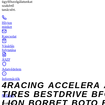
ügyfélszolgálatunkat
szakértő
tanácsért.
Hívjon
minket
Kapcsolat
Vásárlás
folytatása
ÁSZF
Adatvédelem
Információk
4RACING
ACCELERA
TIRES
BESTDRIVE
BF
Rc
Gumi
LION
BORBET
BOTO
Szakértő