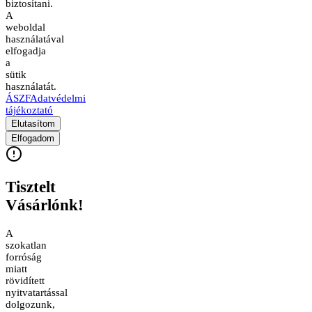
biztosítani.
A
weboldal
használatával
elfogadja
a
sütik
használatát.
ÁSZF
Adatvédelmi
tájékoztató
Elutasítom
Elfogadom
Tisztelt
Vásárlónk!
A
szokatlan
forróság
miatt
rövidített
nyitvatartással
dolgozunk,