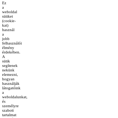
Ez
a
weboldal
sütiket
(cookie-
kat)
használ
a
jobb
felhasználói
élmény
érdekében.
A
sütik
segítenek
nekünk
elemezni,
hogyan
használják
látogatóink
a
weboldalunkat,
és
személyre
szabott
tartalmat