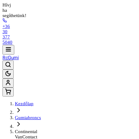
Hívj
ha
segíthetünk!
+36
30
377
5040
Rc
Gumi
Kezdőlap
Gumiabroncs
Continental
VanContact