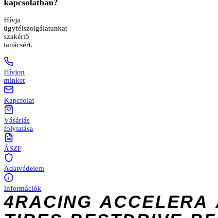
kapcsolatban?
Hívja
ügyfélszolgálatunkat
szakértő
tanácsért.
Hívjon
minket
Kapcsolat
Vásárlás
folytatása
ÁSZF
Adatvédelem
Információk
4RACING
ACCELERA