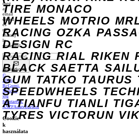
meg
TIRE
MONACO
az
email
WHEELS
MOTRIO
MR
címed
és
RACING
OZKA
PASS
ne
maradj
DESIGN
le
RC
semmiről.
RACING
RIAL
RIKEN
BLACK
SAETTA
SAIL
Feliratkozás
©
GUM
TATKO
TAURUS
2026
RcGumi
.
SPEEDWHEELS
TECH
Minden
jog
A
TIANFU
TIANLI
TIG
fenntartva.
ÁSZF
Adatvédelem
TYRES
VICTORUN
VI
Cookie-
k
használata