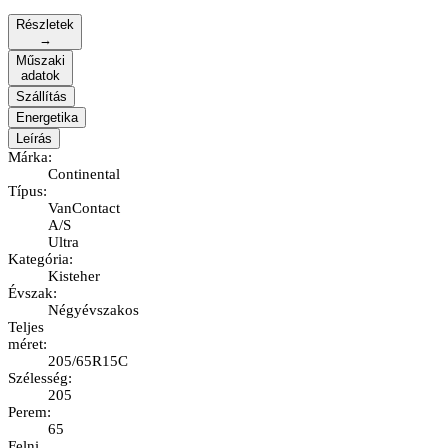
Részletek
→
Műszaki
adatok
Szállítás
Energetika
Leírás
Márka
:
Continental
Típus
:
VanContact
A/S
Ultra
Kategória
:
Kisteher
Évszak
:
Négyévszakos
Teljes
méret
:
205/65R15C
Szélesség
:
205
Perem
:
65
Felni