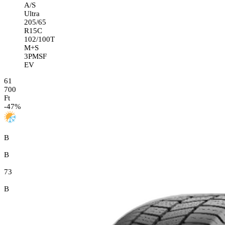
A/S
Ultra
205/65
R15C
102/100T
M+S
3PMSF
EV
61
700
Ft
-
47
%
B
B
73
B