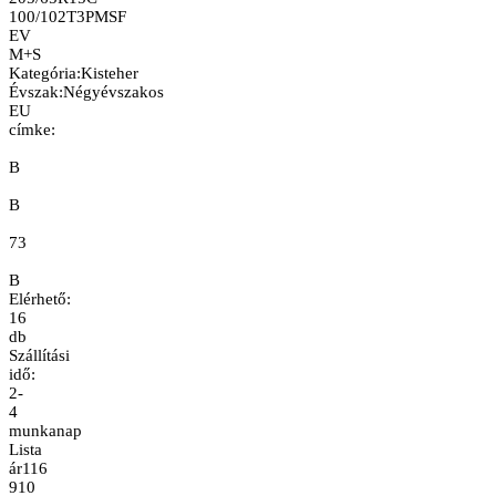
100/102T
3PMSF
EV
M+S
Kategória
:
Kisteher
Évszak
:
Négyévszakos
EU
címke:
B
B
73
B
Elérhető:
16
db
Szállítási
idő:
2-
4
munkanap
Lista
ár
116
910