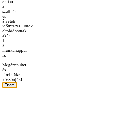
emiatt
a
szállítási
és
átvételi
időintervallumok
eltolódhatnak
akár
1-
2
munkanappal
is.
Megértésüket
és
türelmüket
köszönjük!
Értem