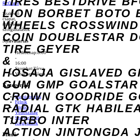
TIRES
BESTDRIVE
BF
Rc
Gumi
LION
BORBET
BOTO
Szakértő
csapat,
WHEELS
CROSSWIND
minőségi
szolgáltatások
COIN
DOUBLESTAR
D
Nyitvatartás
TIRE
GEYER
Hétköznap:
8:00
&
-
16:00
Szombat:
Zárva
HOSAJA
GISLAVED
G
Vasárnap:
Zárva
GUM
GMP
GOALSTAR
Kategóriák
CROWN
GOODRIDE
G
Gumiabroncs
Felnik
RADIAL
GTK
HABILE
Tömlő-
Védőszalag
TURBO
INTER
Szervizkerék
Kiegészítők
ACTION
JINTONGDA
Menü