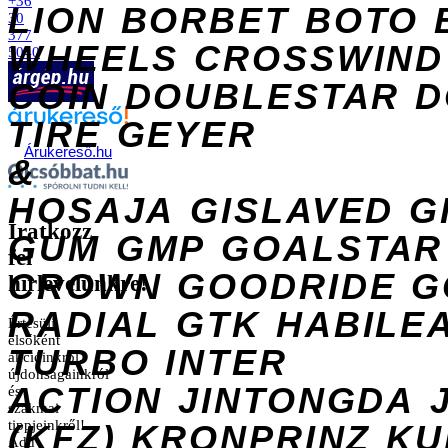
+36
LION
BORBET
BOTO
30
377
WHEELS
CROSSWIND
5040
COIN
DOUBLESTAR
D
TIRE
GEYER
Árukereső.hu
&
HOSAJA
GISLAVED
G
Iratkozz
GUM
GMP
GOALSTAR
fel
CROWN
GOODRIDE
G
hírlevelünkre!
RADIAL
GTK
HABILE
Értesülj
elsőként
TURBO
INTER
akcióinkról,
újdonságainkról
ACTION
JINTONGDA
és
szakmai
tippjeinkről!
(KFZ)
KRONPRINZ
KU
Add