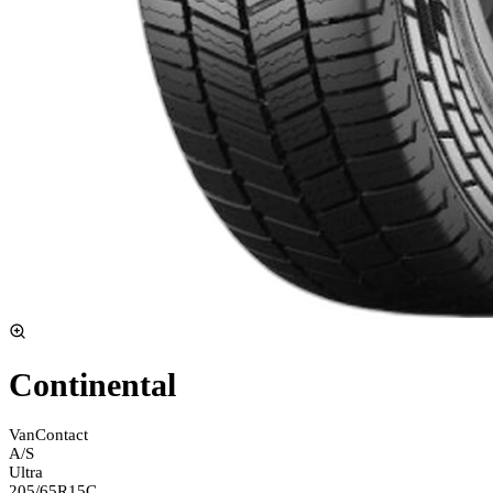
Continental
VanContact
A/S
Ultra
205/65R15C