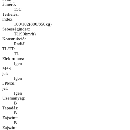
átmérő
:
15C
Terhelési
index
:
100/102
(
800/850kg
)
Sebességindex
:
T
(
190km/h
)
Konstrukció
:
Radiál
TL/TT
:
TL
Elektromos
:
Igen
M+S
jel
:
Igen
3PMSF
jel
:
Igen
Üzemanyag
:
B
Tapadás
:
B
Zajszint
:
B
Zajszint