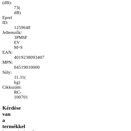
(dB)
:
73
(
dB
)
Eprel
ID
:
1259648
Jellemzők
:
3PMSF
EV
M+S
EAN
:
4019238093407
MPN
:
04519010000
Súly
:
11.31
(
kg
)
Cikkszám
:
RC-
100701
Kérdése
van
a
termékkel