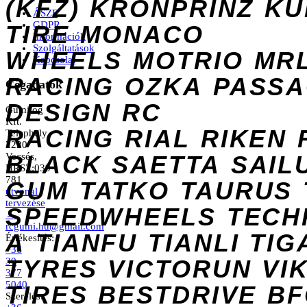
(KFZ)
KRONPRINZ
KU
ÁSZF
GDPR
TIRE
MONACO
Információk
Szolgáltatások
WHEELS
MOTRIO
MR
Kapcsolat
RACING
OZKA
PASS
Cégadatok
DESIGN
RC
Gumilog
Kft.
RACING
RIAL
RIKEN
Telephely
2220
Vecsés,
BLACK
SAETTA
SAIL
HRSZ:039
781
GUM
TATKO
TAURUS
útvonal
tervezése
SPEEDWHEELS
TECH
→
rcgumi.hu@gmail.com
A
TIANFU
TIANLI
TIG
Értékesítés:
+36
TYRES
VICTORUN
VI
30
377
5040
TIRES
BESTDRIVE
BF
Szerelés: