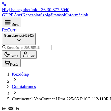
Hívj ha segíthetünk!
+36 30 377 5040
GDPR
Ászf
Kapcsolat
Szolgáltatások
Információk
Menü
Rc
Gumi
Gumiabroncs
(
43242
)
Téma
Fiók
Kosár
Kezdőlap
Gumiabroncs
Continental VanContact Ultra 225/65 R16C 112/110R
66 800 Ft