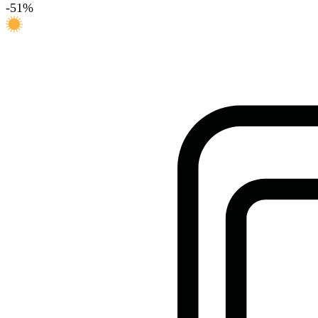
-
51
%