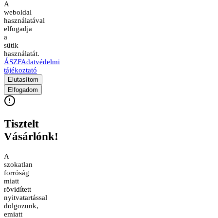
A
weboldal
használatával
elfogadja
a
sütik
használatát.
ÁSZF
Adatvédelmi
tájékoztató
Elutasítom
Elfogadom
Tisztelt
Vásárlónk!
A
szokatlan
forróság
miatt
rövidített
nyitvatartással
dolgozunk,
emiatt