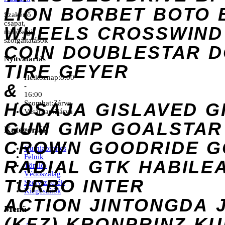
LION
BORBET
BOTO
Szakértő
csapat,
WHEELS
CROSSWIND
minőségi
szolgáltatások
COIN
DOUBLESTAR
D
Nyitvatartás
TIRE
GEYER
Hétköznap:
8:00
&
-
16:00
Szombat:
Zárva
HOSAJA
GISLAVED
G
Vasárnap:
Zárva
GUM
GMP
GOALSTAR
Kategóriák
CROWN
GOODRIDE
G
Gumiabroncs
Felnik
RADIAL
GTK
HABILE
Tömlő-
Védőszalag
TURBO
INTER
Szervizkerék
Kiegészítők
ACTION
JINTONGDA
Menü
(KFZ)
KRONPRINZ
KU