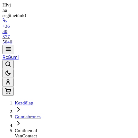
Hívj
ha
segíthetünk!
+36
30
377
5040
Rc
Gumi
Kezdőlap
Gumiabroncs
Continental
VanContact