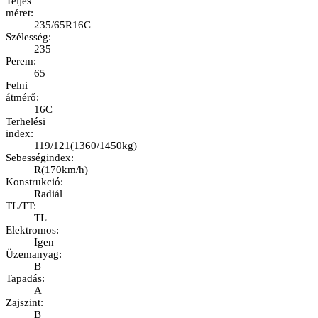
Teljes
méret
:
235/65R16C
Szélesség
:
235
Perem
:
65
Felni
átmérő
:
16C
Terhelési
index
:
119/121
(
1360/1450kg
)
Sebességindex
:
R
(
170km/h
)
Konstrukció
:
Radiál
TL/TT
:
TL
Elektromos
:
Igen
Üzemanyag
:
B
Tapadás
:
A
Zajszint
:
B