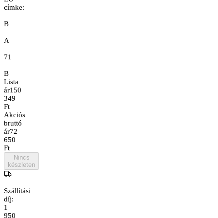
címke:
B
A
71
B
Lista
ár
150
349
Ft
Akciós
bruttó
ár
72
650
Ft
Nincs
készleten
Szállítási
díj:
1
950