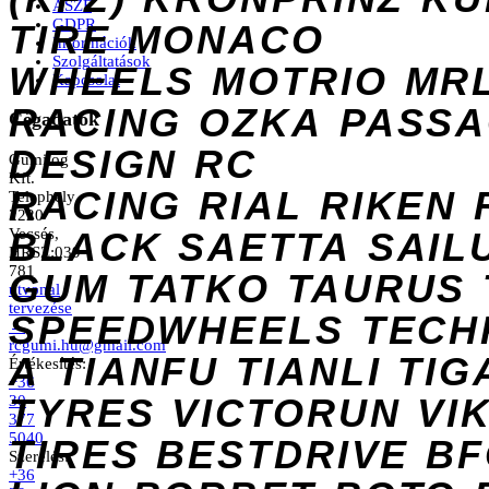
ÁSZF
GDPR
TIRE
MONACO
Információk
Szolgáltatások
WHEELS
MOTRIO
MR
Kapcsolat
RACING
OZKA
PASS
Cégadatok
DESIGN
RC
Gumilog
Kft.
RACING
RIAL
RIKEN
Telephely
2220
Vecsés,
BLACK
SAETTA
SAIL
HRSZ:039
781
GUM
TATKO
TAURUS
útvonal
tervezése
SPEEDWHEELS
TECH
→
rcgumi.hu@gmail.com
A
TIANFU
TIANLI
TIG
Értékesítés:
+36
TYRES
VICTORUN
VI
30
377
5040
TIRES
BESTDRIVE
BF
Szerelés:
+36