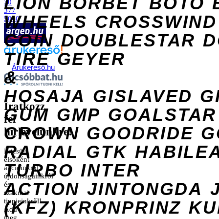
LION
BORBET
BOTO
30
377
WHEELS
CROSSWIND
5040
COIN
DOUBLESTAR
D
TIRE
GEYER
Árukereső.hu
&
HOSAJA
GISLAVED
G
Iratkozz
GUM
GMP
GOALSTAR
fel
CROWN
GOODRIDE
G
hírlevelünkre!
RADIAL
GTK
HABILE
Értesülj
elsőként
TURBO
INTER
akcióinkról,
újdonságainkról
ACTION
JINTONGDA
és
szakmai
tippjeinkről!
(KFZ)
KRONPRINZ
KU
Add
meg