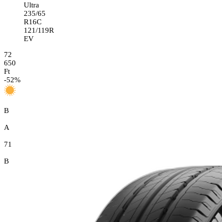
Ultra
235/65
R16C
121/119R
EV
72
650
Ft
-
52
%
B
A
71
B