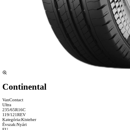
Continental
VanContact
Ultra
235/65R16C
119/121R
EV
Kategória
:
Kisteher
Évszak
:
Nyári
EU