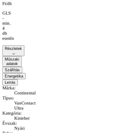
Ft/db
GLS
-
min.
4
db
esetén
Részletek
→
Műszaki
adatok
Szállítás
Energetika
Leírás
Márka
:
Continental
Típus
:
VanContact
Ultra
Kategória
:
Kisteher
Évszak
:
Nyári