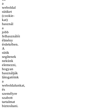
a
weboldal
sütiket
(cookie-
kat)
használ
a
jobb
felhasználói
élmény
érdekében.
A
sütik
segítenek
nekünk
elemezni,
hogyan
használják
látogatóink
a
weboldalunkat,
és
személyre
szabott
tartalmat
biztosítani.