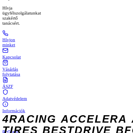
Hívja
ügyfélszolgálatunkat
szakértő
tanácsért.
Hívjon
minket
Kapcsolat
Vásárlás
folytatása
ÁSZF
Adatvédelem
Információk
4RACING
ACCELERA
TIRES
BESTDRIVE
BF
Rc
Gumi