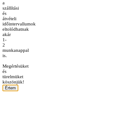
a
szállítási
és
átvételi
időintervallumok
eltolódhatnak
akár
1-
2
munkanappal
is.
Megértésüket
és
türelmüket
köszönjük!
Értem