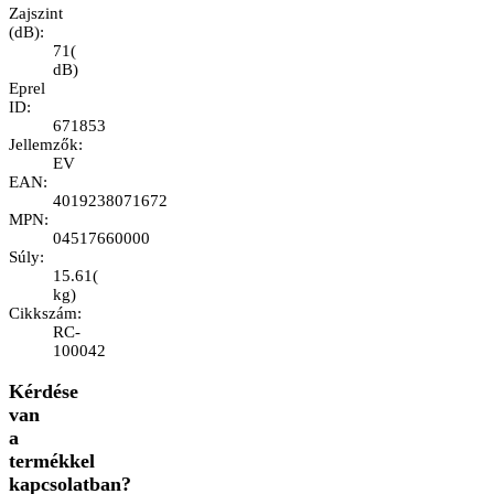
Zajszint
(dB)
:
71
(
dB
)
Eprel
ID
:
671853
Jellemzők
:
EV
EAN
:
4019238071672
MPN
:
04517660000
Súly
:
15.61
(
kg
)
Cikkszám
:
RC-
100042
Kérdése
van
a
termékkel
kapcsolatban?