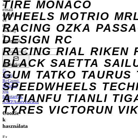
TIRE
MONACO
az
email
WHEELS
MOTRIO
MR
címed
és
RACING
OZKA
PASS
ne
maradj
DESIGN
le
RC
semmiről.
RACING
RIAL
RIKEN
BLACK
SAETTA
SAIL
Feliratkozás
©
GUM
TATKO
TAURUS
2026
RcGumi
.
SPEEDWHEELS
TECH
Minden
jog
A
TIANFU
TIANLI
TIG
fenntartva.
ÁSZF
Adatvédelem
TYRES
VICTORUN
VI
Cookie-
k
használata
Ez