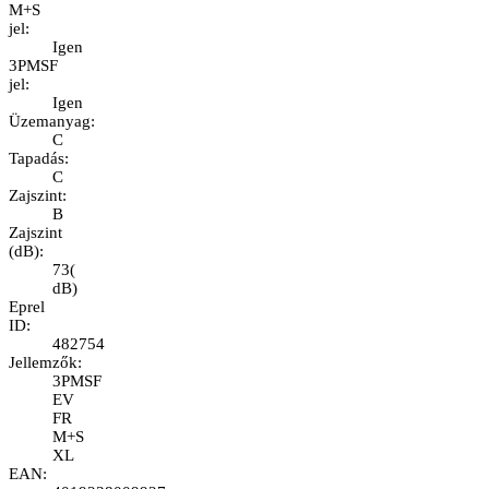
M+S
jel
:
Igen
3PMSF
jel
:
Igen
Üzemanyag
:
C
Tapadás
:
C
Zajszint
:
B
Zajszint
(dB)
:
73
(
dB
)
Eprel
ID
:
482754
Jellemzők
:
3PMSF
EV
FR
M+S
XL
EAN
: