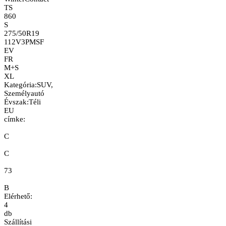
TS
860
S
275/50R19
112V
3PMSF
EV
FR
M+S
XL
Kategória
:
SUV,
Személyautó
Évszak
:
Téli
EU
címke:
C
C
73
B
Elérhető:
4
db
Szállítási