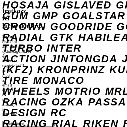
HOSAJA
GISLAVED
G
Iratkozz
GUM
GMP
GOALSTAR
fel
CROWN
GOODRIDE
G
hírlevelünkre!
RADIAL
GTK
HABILE
Értesülj
elsőként
TURBO
INTER
akcióinkról,
újdonságainkról
ACTION
JINTONGDA
és
szakmai
tippjeinkről!
(KFZ)
KRONPRINZ
KU
Add
meg
TIRE
MONACO
az
email
WHEELS
MOTRIO
MR
címed
és
RACING
OZKA
PASS
ne
maradj
DESIGN
le
RC
semmiről.
RACING
RIAL
RIKEN