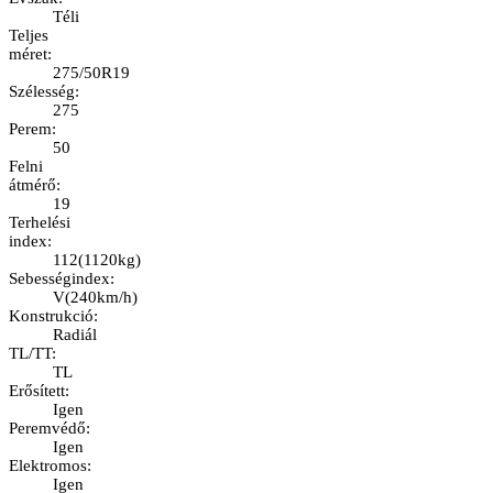
Téli
Teljes
méret
:
275/50R19
Szélesség
:
275
Perem
:
50
Felni
átmérő
:
19
Terhelési
index
:
112
(
1120kg
)
Sebességindex
:
V
(
240km/h
)
Konstrukció
:
Radiál
TL/TT
:
TL
Erősített
:
Igen
Peremvédő
:
Igen
Elektromos
:
Igen