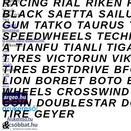
RACING
RIAL
RIKEN
Telephely
2220
Vecsés,
BLACK
SAETTA
SAIL
HRSZ:039
781
GUM
TATKO
TAURUS
útvonal
tervezése
SPEEDWHEELS
TECH
→
rcgumi.hu@gmail.com
A
TIANFU
TIANLI
TIG
Értékesítés:
+36
TYRES
VICTORUN
VI
30
377
5040
TIRES
BESTDRIVE
BF
Szerelés:
+36
LION
BORBET
BOTO
30
377
WHEELS
CROSSWIND
5040
COIN
DOUBLESTAR
D
TIRE
GEYER
Árukereső.hu
&