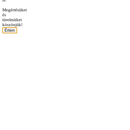
Megértésüket
és
türelmüket
köszönjük!
Értem