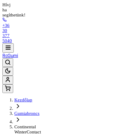
Hívj
ha
segíthetünk!
+36
30
377
5040
Rc
Gumi
Kezdőlap
Gumiabroncs
Continental
WinterContact