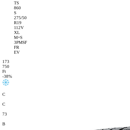
TS
860
S
275/50
R19
112V
XL
M+S
3PMSF
FR
EV
173
750
Ft
-
38
%
C
C
73
B