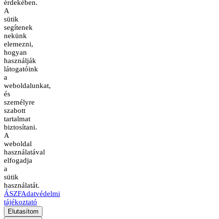
érdekében.
A
sütik
segítenek
nekünk
elemezni,
hogyan
használják
látogatóink
a
weboldalunkat,
és
személyre
szabott
tartalmat
biztosítani.
A
weboldal
használatával
elfogadja
a
sütik
használatát.
ÁSZF
Adatvédelmi
tájékoztató
Elutasítom