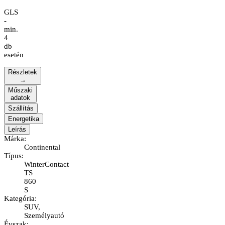
GLS
-
min.
4
db
esetén
Részletek
→
Műszaki
adatok
Szállítás
Energetika
Leírás
Márka
:
Continental
Típus
:
WinterContact
TS
860
S
Kategória
:
SUV,
Személyautó
Évszak
: