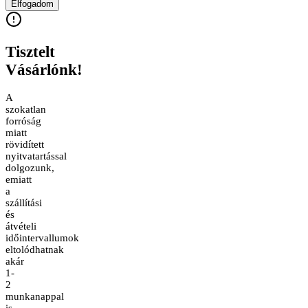
Elfogadom
Tisztelt
Vásárlónk!
A
szokatlan
forróság
miatt
rövidített
nyitvatartással
dolgozunk,
emiatt
a
szállítási
és
átvételi
időintervallumok
eltolódhatnak
akár
1-
2
munkanappal
is.