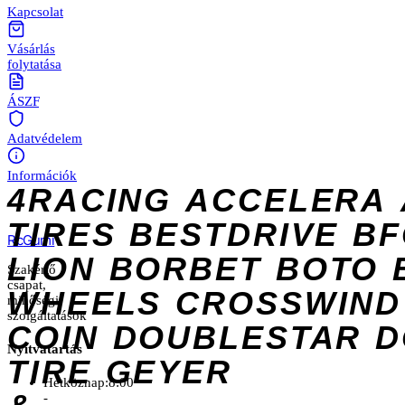
Kapcsolat
Vásárlás
folytatása
ÁSZF
Adatvédelem
Információk
4RACING
ACCELERA
TIRES
BESTDRIVE
BF
Rc
Gumi
LION
BORBET
BOTO
Szakértő
csapat,
WHEELS
CROSSWIND
minőségi
szolgáltatások
COIN
DOUBLESTAR
D
Nyitvatartás
TIRE
GEYER
Hétköznap:
8:00
-