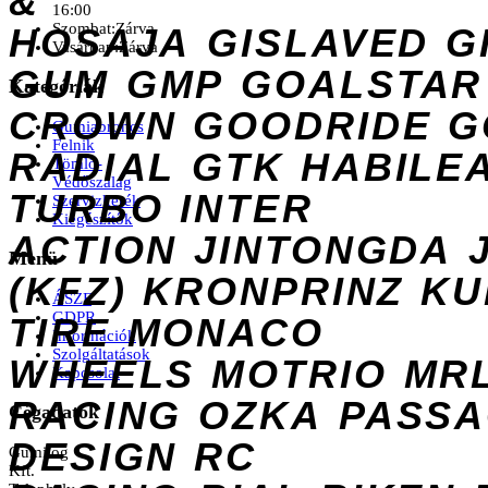
&
16:00
Szombat:
Zárva
HOSAJA
GISLAVED
G
Vasárnap:
Zárva
GUM
GMP
GOALSTAR
Kategóriák
CROWN
GOODRIDE
G
Gumiabroncs
Felnik
RADIAL
GTK
HABILE
Tömlő-
Védőszalag
TURBO
INTER
Szervizkerék
Kiegészítők
ACTION
JINTONGDA
Menü
(KFZ)
KRONPRINZ
KU
ÁSZF
GDPR
TIRE
MONACO
Információk
Szolgáltatások
WHEELS
MOTRIO
MR
Kapcsolat
RACING
OZKA
PASS
Cégadatok
DESIGN
RC
Gumilog
Kft.