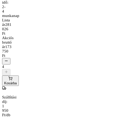
idő:
2-
4
munkanap
Lista
ár
281
026
Ft
Akciós
bruttó
ár
173
750
Ft
4
Kosárba
Szállítási
díj:
1
950
Ft/db