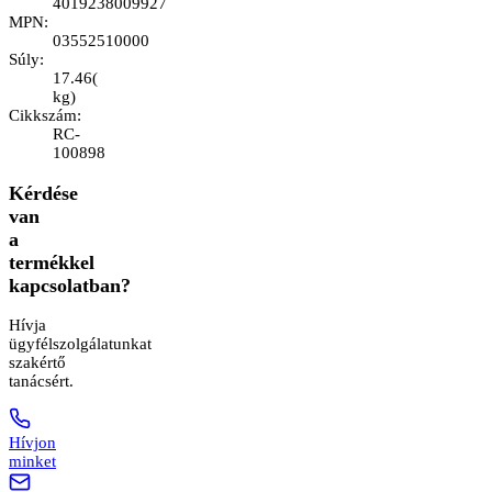
4019238009927
MPN
:
03552510000
Súly
:
17.46
(
kg
)
Cikkszám
:
RC-
100898
Kérdése
van
a
termékkel
kapcsolatban?
Hívja
ügyfélszolgálatunkat
szakértő
tanácsért.
Hívjon
minket