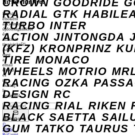
CROWN
GOODRIDE
G
hírlevelünkre!
RADIAL
GTK
HABILE
Értesülj
elsőként
TURBO
INTER
akcióinkról,
újdonságainkról
ACTION
JINTONGDA
és
szakmai
tippjeinkről!
(KFZ)
KRONPRINZ
KU
Add
meg
TIRE
MONACO
az
email
WHEELS
MOTRIO
MR
címed
és
RACING
OZKA
PASS
ne
maradj
DESIGN
le
RC
semmiről.
RACING
RIAL
RIKEN
BLACK
SAETTA
SAIL
Feliratkozás
©
GUM
TATKO
TAURUS
2026
RcGumi
.