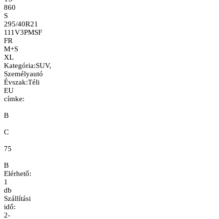
860
S
295/40R21
111V
3PMSF
FR
M+S
XL
Kategória
:
SUV,
Személyautó
Évszak
:
Téli
EU
címke:
B
C
75
B
Elérhető:
1
db
Szállítási
idő:
2-