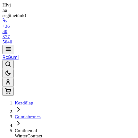
Hívj
ha
segíthetünk!
+36
30
377
5040
Rc
Gumi
Kezdőlap
Gumiabroncs
Continental
WinterContact