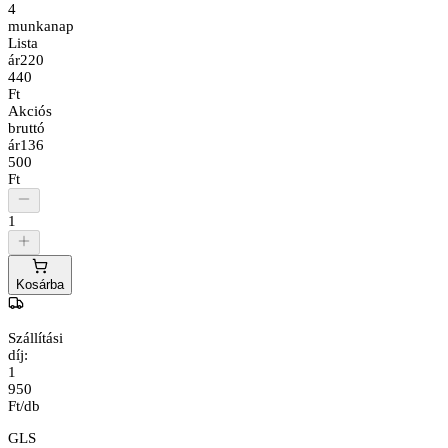
4
munkanap
Lista
ár
220
440
Ft
Akciós
bruttó
ár
136
500
Ft
1
Kosárba
Szállítási
díj:
1
950
Ft/db
GLS