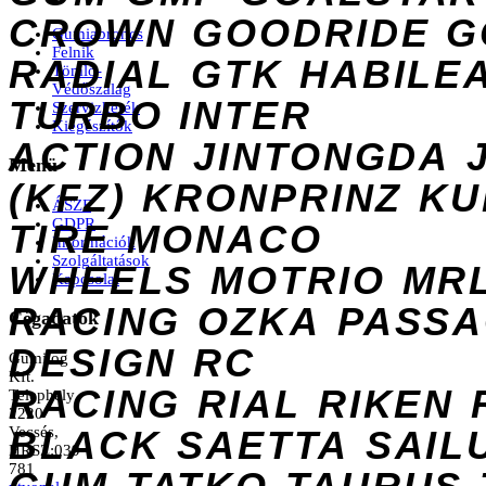
CROWN
GOODRIDE
G
Gumiabroncs
Felnik
RADIAL
GTK
HABILE
Tömlő-
Védőszalag
TURBO
INTER
Szervizkerék
Kiegészítők
ACTION
JINTONGDA
Menü
(KFZ)
KRONPRINZ
KU
ÁSZF
GDPR
TIRE
MONACO
Információk
Szolgáltatások
WHEELS
MOTRIO
MR
Kapcsolat
RACING
OZKA
PASS
Cégadatok
DESIGN
RC
Gumilog
Kft.
RACING
RIAL
RIKEN
Telephely
2220
Vecsés,
BLACK
SAETTA
SAIL
HRSZ:039
781