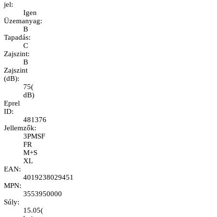
jel
:
Igen
Üzemanyag
:
B
Tapadás
:
C
Zajszint
:
B
Zajszint
(dB)
:
75
(
dB
)
Eprel
ID
:
481376
Jellemzők
:
3PMSF
FR
M+S
XL
EAN
:
4019238029451
MPN
:
3553950000
Súly
:
15.05
(