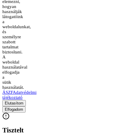
elemezni,
hogyan
használják
látogatóink
a
weboldalunkat,
és
személyre
szabott
tartalmat
biztosítani.
A
weboldal
használatával
elfogadja
a
sütik
használatát.
ÁSZF
Adatvédelmi
tájékoztató
Elutasítom
Elfogadom
Tisztelt