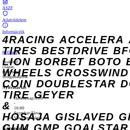
ÁSZF
Adatvédelem
Információk
4RACING
ACCELERA
TIRES
BESTDRIVE
BF
Rc
Gumi
LION
BORBET
BOTO
Szakértő
csapat,
WHEELS
CROSSWIND
minőségi
szolgáltatások
COIN
DOUBLESTAR
D
Nyitvatartás
TIRE
GEYER
Hétköznap:
8:00
&
-
16:00
Szombat:
Zárva
HOSAJA
GISLAVED
G
Vasárnap:
Zárva
GUM
GMP
GOALSTAR
Kategóriák