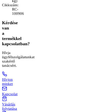
kg
)
Cikkszám
:
RC-
100906
Kérdése
van
a
termékkel
kapcsolatban?
Hívja
ügyfélszolgálatunkat
szakértő
tanácsért.
Hívjon
minket
Kapcsolat
Vásárlás
folytatása