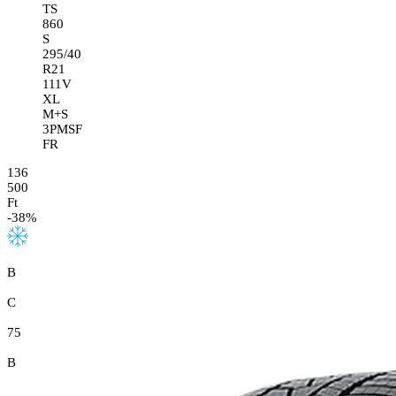
TS
860
S
295/40
R21
111V
XL
M+S
3PMSF
FR
136
500
Ft
-
38
%
B
C
75
B