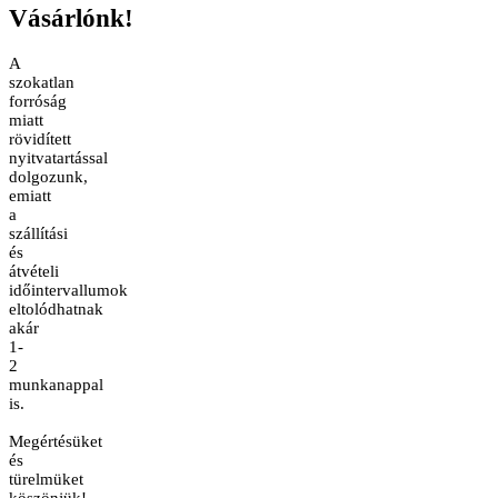
Vásárlónk!
A
szokatlan
forróság
miatt
rövidített
nyitvatartással
dolgozunk,
emiatt
a
szállítási
és
átvételi
időintervallumok
eltolódhatnak
akár
1-
2
munkanappal
is.
Megértésüket
és
türelmüket
köszönjük!