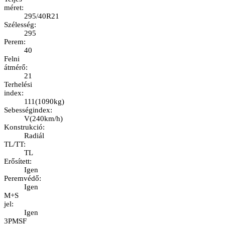
méret
:
295/40R21
Szélesség
:
295
Perem
:
40
Felni
átmérő
:
21
Terhelési
index
:
111
(
1090kg
)
Sebességindex
:
V
(
240km/h
)
Konstrukció
:
Radiál
TL/TT
:
TL
Erősített
:
Igen
Peremvédő
:
Igen
M+S
jel
:
Igen
3PMSF