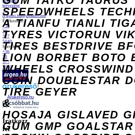
GUM
TATKO
TAURUS
útvonal
tervezése
SPEEDWHEELS
TECH
→
rcgumi.hu@gmail.com
A
TIANFU
TIANLI
TIG
Értékesítés:
+36
TYRES
VICTORUN
VI
30
377
5040
TIRES
BESTDRIVE
BF
Szerelés:
+36
LION
BORBET
BOTO
30
377
WHEELS
CROSSWIND
5040
COIN
DOUBLESTAR
D
TIRE
GEYER
Árukereső.hu
&
HOSAJA
GISLAVED
G
Iratkozz
GUM
GMP
GOALSTAR
fel