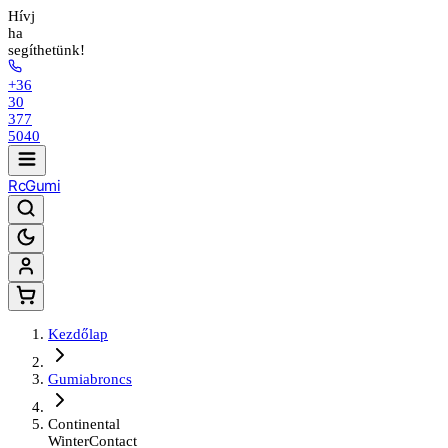
Hívj
ha
segíthetünk!
+36
30
377
5040
Rc
Gumi
Kezdőlap
Gumiabroncs
Continental
WinterContact