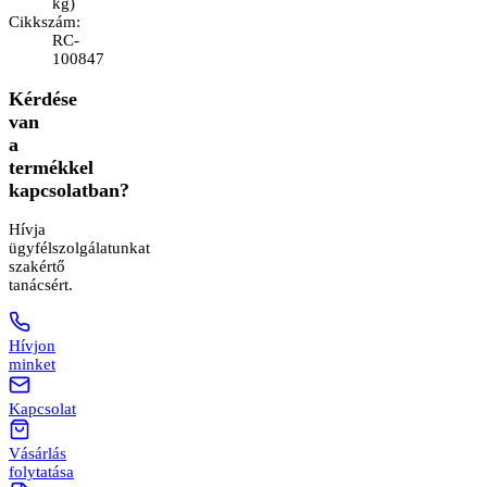
kg
)
Cikkszám
:
RC-
100847
Kérdése
van
a
termékkel
kapcsolatban?
Hívja
ügyfélszolgálatunkat
szakértő
tanácsért.
Hívjon
minket
Kapcsolat
Vásárlás
folytatása