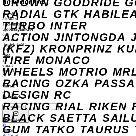
CROWN
GOODRIDE
G
hírlevelünkre!
RADIAL
GTK
HABILE
Értesülj
elsőként
TURBO
INTER
akcióinkról,
újdonságainkról
ACTION
JINTONGDA
és
szakmai
tippjeinkről!
(KFZ)
KRONPRINZ
KU
Add
meg
TIRE
MONACO
az
email
WHEELS
MOTRIO
MR
címed
és
RACING
OZKA
PASS
ne
maradj
DESIGN
le
RC
semmiről.
RACING
RIAL
RIKEN
BLACK
SAETTA
SAIL
Feliratkozás
©
GUM
TATKO
TAURUS
2026
RcGumi
.