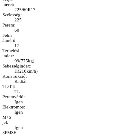
méret
:
225/60R17
Szélesség
:
225
Perem
:
60
Felni
átmérő
:
17
Terhelési
index
:
99
(
775kg
)
Sebességindex
:
H
(
210km/h
)
Konstrukció
:
Radiál
TL/TT
:
TL
Peremvédő
:
Igen
Elektromos
:
Igen
M+S
jel
:
Igen
3PMSF