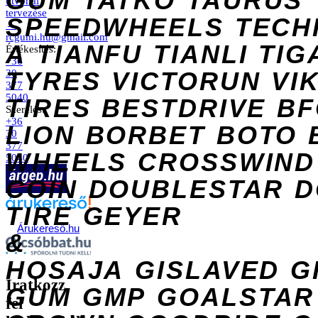
GUM
TATKO
TAURUS
útvonal
tervezése
SPEEDWHEELS
TECH
→
rcgumi.hu@gmail.com
A
TIANFU
TIANLI
TIG
Értékesítés:
+36
TYRES
VICTORUN
VI
30
377
5040
TIRES
BESTDRIVE
BF
Szerelés:
+36
LION
BORBET
BOTO
30
377
WHEELS
CROSSWIND
5040
COIN
DOUBLESTAR
D
TIRE
GEYER
Árukereső.hu
&
HOSAJA
GISLAVED
G
Iratkozz
GUM
GMP
GOALSTAR
fel