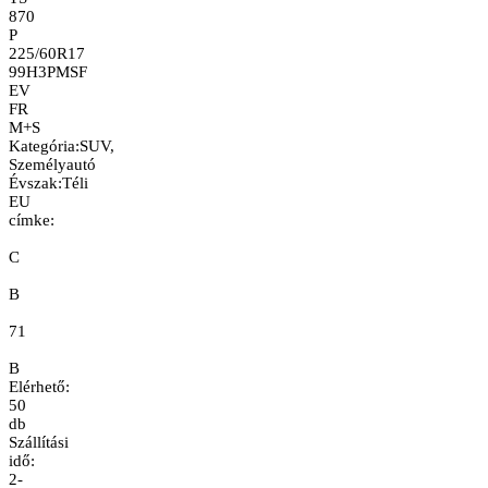
870
P
225/60R17
99H
3PMSF
EV
FR
M+S
Kategória
:
SUV,
Személyautó
Évszak
:
Téli
EU
címke:
C
B
71
B
Elérhető:
50
db
Szállítási
idő:
2-