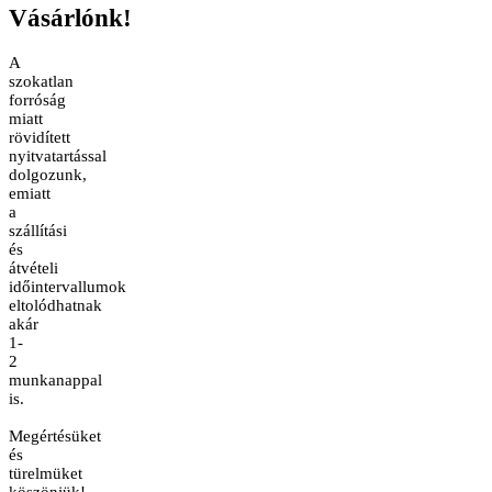
Vásárlónk!
A
szokatlan
forróság
miatt
rövidített
nyitvatartással
dolgozunk,
emiatt
a
szállítási
és
átvételi
időintervallumok
eltolódhatnak
akár
1-
2
munkanappal
is.
Megértésüket
és
türelmüket
köszönjük!