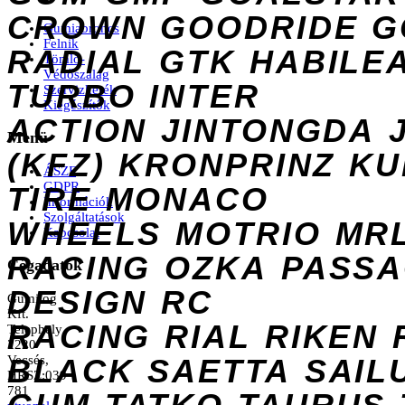
CROWN
GOODRIDE
G
Gumiabroncs
Felnik
RADIAL
GTK
HABILE
Tömlő-
Védőszalag
TURBO
INTER
Szervizkerék
Kiegészítők
ACTION
JINTONGDA
Menü
(KFZ)
KRONPRINZ
KU
ÁSZF
GDPR
TIRE
MONACO
Információk
Szolgáltatások
WHEELS
MOTRIO
MR
Kapcsolat
RACING
OZKA
PASS
Cégadatok
DESIGN
RC
Gumilog
Kft.
RACING
RIAL
RIKEN
Telephely
2220
Vecsés,
BLACK
SAETTA
SAIL
HRSZ:039
781