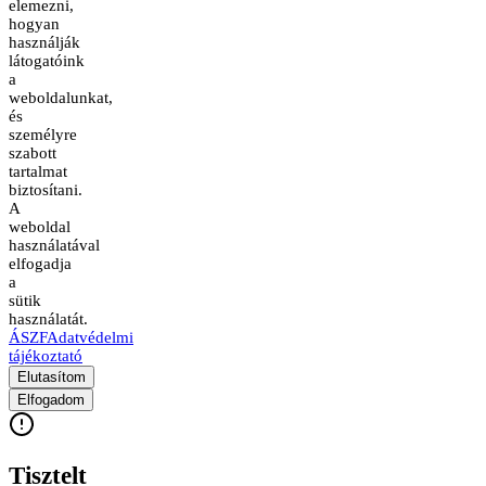
elemezni,
hogyan
használják
látogatóink
a
weboldalunkat,
és
személyre
szabott
tartalmat
biztosítani.
A
weboldal
használatával
elfogadja
a
sütik
használatát.
ÁSZF
Adatvédelmi
tájékoztató
Elutasítom
Elfogadom
Tisztelt