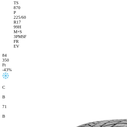
TS
870
P
225/60
R17
99H
M+S
3PMSF
FR
EV
84
350
Ft
-
43
%
C
B
71
B