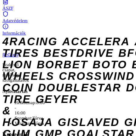
ÁSZF
Adatvédelem
Információk
4RACING
ACCELERA
TIRES
BESTDRIVE
BF
Rc
Gumi
LION
BORBET
BOTO
Szakértő
csapat,
WHEELS
CROSSWIND
minőségi
szolgáltatások
COIN
DOUBLESTAR
D
Nyitvatartás
TIRE
GEYER
Hétköznap:
8:00
&
-
16:00
Szombat:
Zárva
HOSAJA
GISLAVED
G
Vasárnap:
Zárva
GUM
GMP
GOALSTAR
Kategóriák