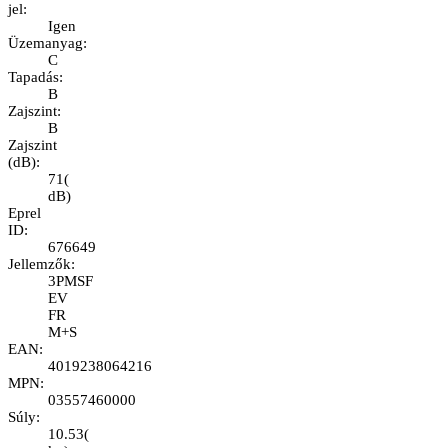
jel
:
Igen
Üzemanyag
:
C
Tapadás
:
B
Zajszint
:
B
Zajszint
(dB)
:
71
(
dB
)
Eprel
ID
:
676649
Jellemzők
:
3PMSF
EV
FR
M+S
EAN
:
4019238064216
MPN
:
03557460000
Súly
:
10.53
(