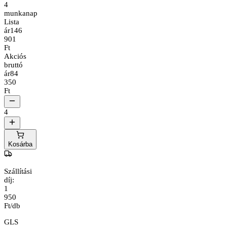
4
munkanap
Lista
ár
146
901
Ft
Akciós
bruttó
ár
84
350
Ft
4
Kosárba
Szállítási
díj:
1
950
Ft/db
GLS