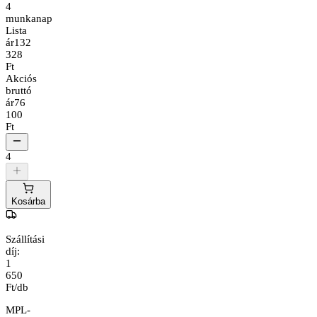
4
munkanap
Lista
ár
132
328
Ft
Akciós
bruttó
ár
76
100
Ft
4
Kosárba
Szállítási
díj:
1
650
Ft/db
MPL-