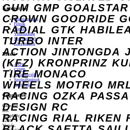
GUM
GMP
GOALSTAR
Kategóriák
CROWN
GOODRIDE
G
Gumiabroncs
Felnik
RADIAL
GTK
HABILE
Tömlő-
Védőszalag
TURBO
INTER
Szervizkerék
Kiegészítők
ACTION
JINTONGDA
Menü
(KFZ)
KRONPRINZ
KU
ÁSZF
GDPR
TIRE
MONACO
Információk
Szolgáltatások
WHEELS
MOTRIO
MR
Kapcsolat
RACING
OZKA
PASS
Cégadatok
DESIGN
RC
Gumilog
Kft.
RACING
RIAL
RIKEN
Telephely
2220
Vecsés,
BLACK
SAETTA
SAIL