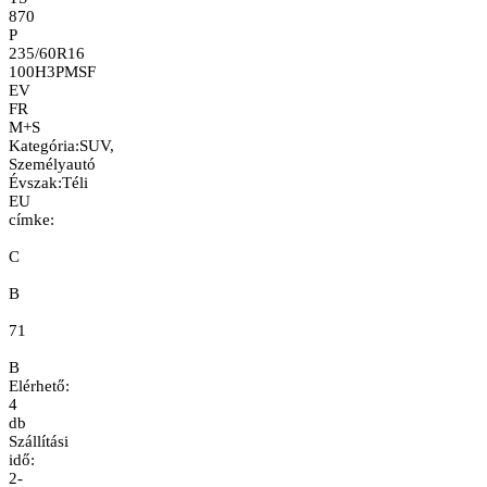
870
P
235/60R16
100H
3PMSF
EV
FR
M+S
Kategória
:
SUV,
Személyautó
Évszak
:
Téli
EU
címke:
C
B
71
B
Elérhető:
4
db
Szállítási
idő:
2-