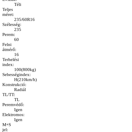
Téli
Teljes
méret
:
235/60R16
Szélesség
:
235
Perem
:
60
Felni
átmérő
:
16
Terhelési
index
:
100
(
800kg
)
Sebességindex
:
H
(
210km/h
)
Konstrukció
:
Radiál
TL/TT
:
TL
Peremvédő
:
Igen
Elektromos
:
Igen
M+S
jel
: