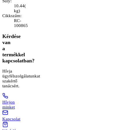
Súly
:
10.44
(
kg
)
Cikkszám
:
RC-
100865
Kérdése
van
a
termékkel
kapcsolatban?
Hívja
ügyfélszolgálatunkat
szakértő
tanácsért.
Hívjon
minket
Kapcsolat