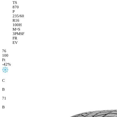
TS
870
P
235/60
R16
100H
M+S
3PMSF
FR
EV
76
100
Ft
-
42
%
C
B
71
B