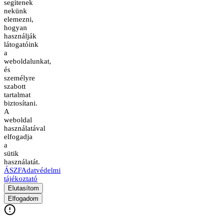
segítenek
nekünk
elemezni,
hogyan
használják
látogatóink
a
weboldalunkat,
és
személyre
szabott
tartalmat
biztosítani.
A
weboldal
használatával
elfogadja
a
sütik
használatát.
ÁSZF
Adatvédelmi
tájékoztató
Elutasítom
Elfogadom