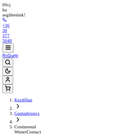
Hívj
ha
segíthetünk!
+36
30
377
5040
Rc
Gumi
Kezdőlap
Gumiabroncs
Continental
WinterContact