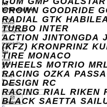
GUM
GMP
GOALSTAR
fel
CROWN
GOODRIDE
G
hírlevelünkre!
RADIAL
GTK
HABILE
Értesülj
elsőként
TURBO
INTER
akcióinkról,
újdonságainkról
ACTION
JINTONGDA
és
szakmai
tippjeinkről!
(KFZ)
KRONPRINZ
KU
Add
meg
TIRE
MONACO
az
email
WHEELS
MOTRIO
MR
címed
és
RACING
OZKA
PASS
ne
maradj
DESIGN
le
RC
semmiről.
RACING
RIAL
RIKEN
BLACK
SAETTA
SAIL
Feliratkozás
©