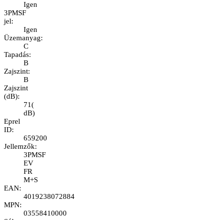
Igen
3PMSF
jel
:
Igen
Üzemanyag
:
C
Tapadás
:
B
Zajszint
:
B
Zajszint
(dB)
:
71
(
dB
)
Eprel
ID
:
659200
Jellemzők
:
3PMSF
EV
FR
M+S
EAN
:
4019238072884
MPN
:
03558410000