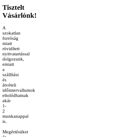
Tisztelt
Vásárlónk!
A
szokatlan
forróság
miatt
rövidített
nyitvatartással
dolgozunk,
emiatt
a
szállítási
és
átvételi
időintervallumok
eltolódhatnak
akár
1-
2
munkanappal
is.
Megértésüket
és