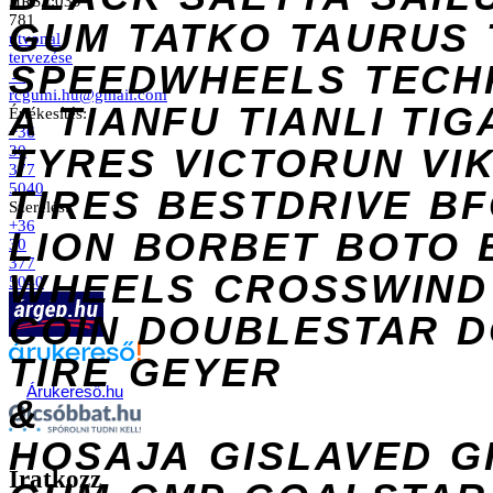
HRSZ:039
781
GUM
TATKO
TAURUS
útvonal
tervezése
SPEEDWHEELS
TECH
→
rcgumi.hu@gmail.com
A
TIANFU
TIANLI
TIG
Értékesítés:
+36
TYRES
VICTORUN
VI
30
377
5040
TIRES
BESTDRIVE
BF
Szerelés:
+36
LION
BORBET
BOTO
30
377
WHEELS
CROSSWIND
5040
COIN
DOUBLESTAR
D
TIRE
GEYER
Árukereső.hu
&
HOSAJA
GISLAVED
G
Iratkozz