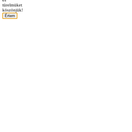
türelmüket
köszönjük!
Értem