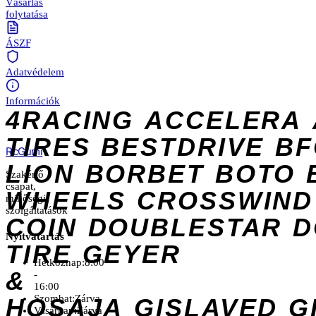
Vásárlás
folytatása
ÁSZF
Adatvédelem
Információk
4RACING
ACCELERA
TIRES
BESTDRIVE
BF
Rc
Gumi
LION
BORBET
BOTO
Szakértő
csapat,
WHEELS
CROSSWIND
minőségi
szolgáltatások
COIN
DOUBLESTAR
D
Nyitvatartás
TIRE
GEYER
Hétköznap:
8:00
&
-
16:00
Szombat:
Zárva
HOSAJA
GISLAVED
G
Vasárnap:
Zárva