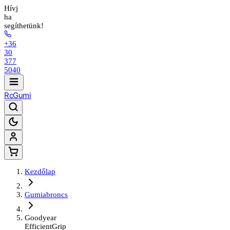
Hívj
ha
segíthetünk!
+36
30
377
5040
Rc
Gumi
Kezdőlap
Gumiabroncs
Goodyear
EfficientGrip