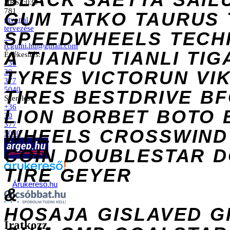
HRSZ:039
781
GUM
TATKO
TAURUS
útvonal
tervezése
SPEEDWHEELS
TECH
→
rcgumi.hu@gmail.com
A
TIANFU
TIANLI
TIG
Értékesítés:
+36
TYRES
VICTORUN
VI
30
377
5040
TIRES
BESTDRIVE
BF
Szerelés:
+36
LION
BORBET
BOTO
30
377
WHEELS
CROSSWIND
5040
COIN
DOUBLESTAR
D
TIRE
GEYER
Árukereső.hu
&
HOSAJA
GISLAVED
G
Iratkozz