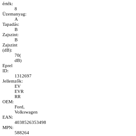
érték
:
8
Üzemanyag
:
A
Tapadás
:
B
Zajszint
:
B
Zajszint
(dB)
:
70
(
dB
)
Eprel
ID
:
1312697
Jellemzők
:
EV
EVR
RR
OEM
:
Ford,
Volkswagen
EAN
:
4038526353498
MPN
:
588264