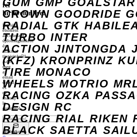
GUM
GMP
GOALSTAR
fel
CROWN
GOODRIDE
G
hírlevelünkre!
RADIAL
GTK
HABILE
Értesülj
elsőként
TURBO
INTER
akcióinkról,
újdonságainkról
ACTION
JINTONGDA
és
szakmai
tippjeinkről!
(KFZ)
KRONPRINZ
KU
Add
meg
TIRE
MONACO
az
email
WHEELS
MOTRIO
MR
címed
és
RACING
OZKA
PASS
ne
maradj
DESIGN
le
RC
semmiről.
RACING
RIAL
RIKEN
BLACK
SAETTA
SAIL
Feliratkozás