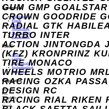
GUM
GMP
GOALSTAR
Kategóriák
CROWN
GOODRIDE
G
Gumiabroncs
Felnik
RADIAL
GTK
HABILE
Tömlő-
Védőszalag
TURBO
INTER
Szervizkerék
Kiegészítők
ACTION
JINTONGDA
Menü
(KFZ)
KRONPRINZ
KU
ÁSZF
GDPR
TIRE
MONACO
Információk
Szolgáltatások
WHEELS
MOTRIO
MR
Kapcsolat
RACING
OZKA
PASS
Cégadatok
DESIGN
RC
Gumilog
Kft.
RACING
RIAL
RIKEN
Telephely
2220
Vecsés,
BLACK
SAETTA
SAIL