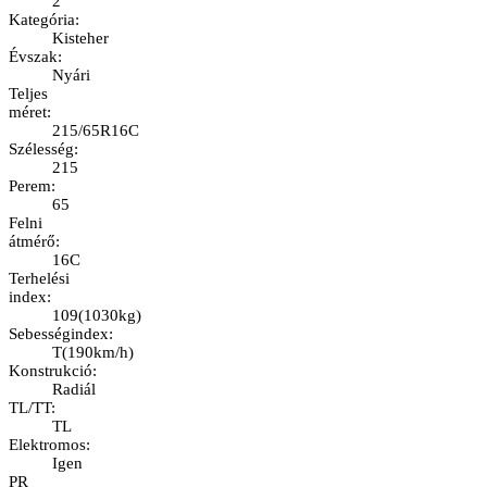
2
Kategória
:
Kisteher
Évszak
:
Nyári
Teljes
méret
:
215/65R16C
Szélesség
:
215
Perem
:
65
Felni
átmérő
:
16C
Terhelési
index
:
109
(
1030kg
)
Sebességindex
:
T
(
190km/h
)
Konstrukció
:
Radiál
TL/TT
:
TL
Elektromos
:
Igen
PR