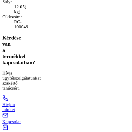
Súly
:
12.05
(
kg
)
Cikkszám
:
RC-
100049
Kérdése
van
a
termékkel
kapcsolatban?
Hívja
ügyfélszolgálatunkat
szakértő
tanácsért.
Hívjon
minket
Kapcsolat