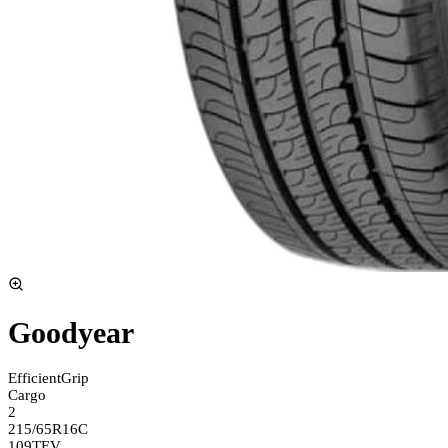
Goodyear
EfficientGrip
Cargo
2
215/65R16C
109T
EV