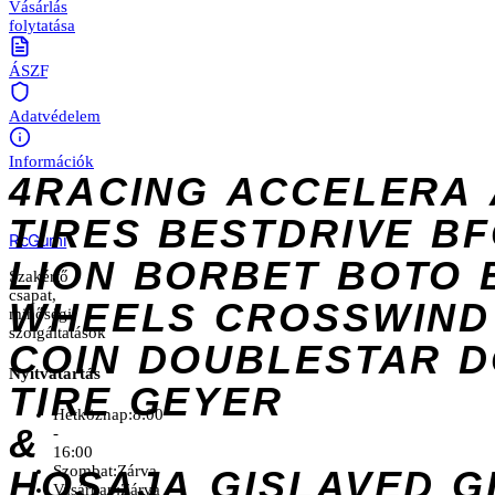
Vásárlás
folytatása
ÁSZF
Adatvédelem
Információk
4RACING
ACCELERA
TIRES
BESTDRIVE
BF
Rc
Gumi
LION
BORBET
BOTO
Szakértő
csapat,
WHEELS
CROSSWIND
minőségi
szolgáltatások
COIN
DOUBLESTAR
D
Nyitvatartás
TIRE
GEYER
Hétköznap:
8:00
&
-
16:00
Szombat:
Zárva
HOSAJA
GISLAVED
G
Vasárnap:
Zárva