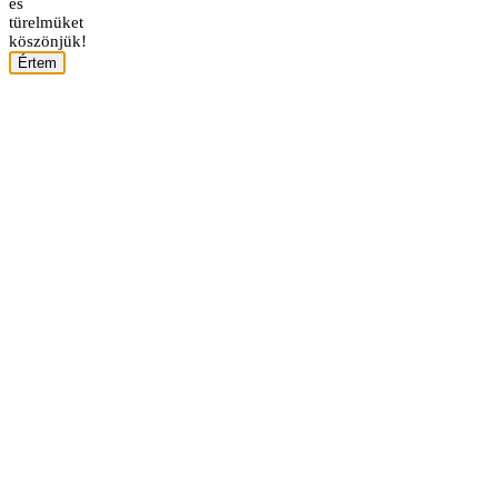
és
türelmüket
köszönjük!
Értem