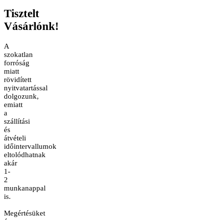
Tisztelt
Vásárlónk!
A
szokatlan
forróság
miatt
rövidített
nyitvatartással
dolgozunk,
emiatt
a
szállítási
és
átvételi
időintervallumok
eltolódhatnak
akár
1-
2
munkanappal
is.
Megértésüket