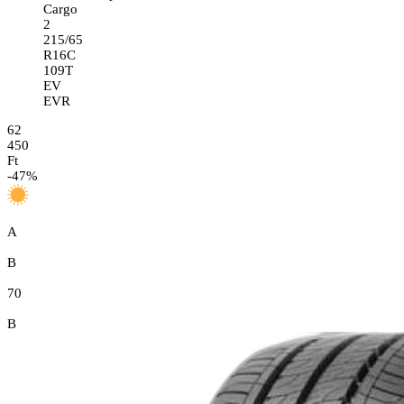
Cargo
2
215/65
R16C
109T
EV
EVR
62
450
Ft
-
47
%
A
B
70
B