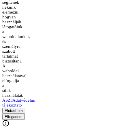
segítenek
nekünk
elemezni,
hogyan
használják
látogatóink
a
weboldalunkat,
és
személyre
szabott
tartalmat
biztosítani.
A
weboldal
használatával
elfogadja
a
sütik
használatát.
ÁSZF
Adatvédelmi
tájékoztató
Elutasítom
Elfogadom