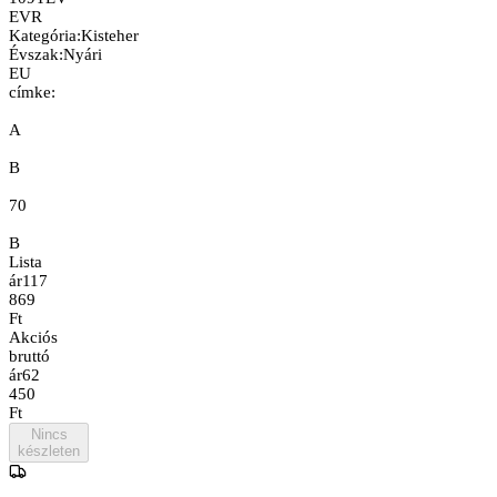
EVR
Kategória
:
Kisteher
Évszak
:
Nyári
EU
címke:
A
B
70
B
Lista
ár
117
869
Ft
Akciós
bruttó
ár
62
450
Ft
Nincs
készleten