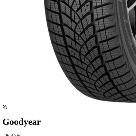
Goodyear
UltraGrip