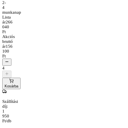
2-
4
munkanap
Lista
ár
266
040
Ft
Akciós
bruttó
ár
156
100
Ft
4
Kosárba
Szállítási
díj:
1
950
Ft/db