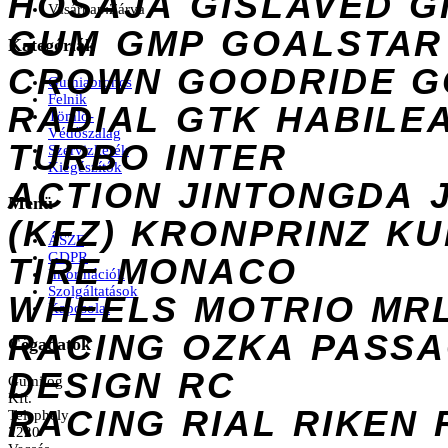
HOSAJA
GISLAVED
G
Vasárnap:
Zárva
GUM
GMP
GOALSTAR
Kategóriák
CROWN
GOODRIDE
G
Gumiabroncs
Felnik
RADIAL
GTK
HABILE
Tömlő-
Védőszalag
TURBO
INTER
Szervizkerék
Kiegészítők
ACTION
JINTONGDA
Menü
(KFZ)
KRONPRINZ
KU
ÁSZF
GDPR
TIRE
MONACO
Információk
Szolgáltatások
WHEELS
MOTRIO
MR
Kapcsolat
RACING
OZKA
PASS
Cégadatok
DESIGN
RC
Gumilog
Kft.
RACING
RIAL
RIKEN
Telephely
2220