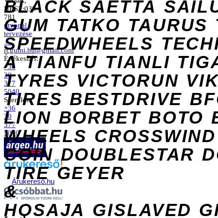
Vecsés,
BLACK
SAETTA
SAIL
HRSZ:039
781
GUM
TATKO
TAURUS
útvonal
tervezése
SPEEDWHEELS
TECH
→
rcgumi.hu@gmail.com
A
TIANFU
TIANLI
TIG
Értékesítés:
+36
TYRES
VICTORUN
VI
30
377
5040
TIRES
BESTDRIVE
BF
Szerelés:
+36
LION
BORBET
BOTO
30
377
WHEELS
CROSSWIND
5040
COIN
DOUBLESTAR
D
TIRE
GEYER
Árukereső.hu
&
HOSAJA
GISLAVED
G