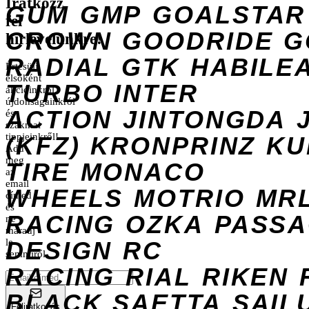
Iratkozz
GUM
GMP
GOALSTAR
fel
CROWN
GOODRIDE
G
hírlevelünkre!
RADIAL
GTK
HABILE
Értesülj
elsőként
TURBO
INTER
akcióinkról,
újdonságainkról
ACTION
JINTONGDA
és
szakmai
tippjeinkről!
(KFZ)
KRONPRINZ
KU
Add
meg
TIRE
MONACO
az
email
WHEELS
MOTRIO
MR
címed
és
RACING
OZKA
PASS
ne
maradj
DESIGN
le
RC
semmiről.
RACING
RIAL
RIKEN
BLACK
SAETTA
SAIL
Feliratkozás