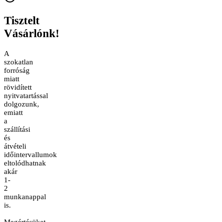
Tisztelt
Vásárlónk!
A
szokatlan
forróság
miatt
rövidített
nyitvatartással
dolgozunk,
emiatt
a
szállítási
és
átvételi
időintervallumok
eltolódhatnak
akár
1-
2
munkanappal
is.
Megértésüket