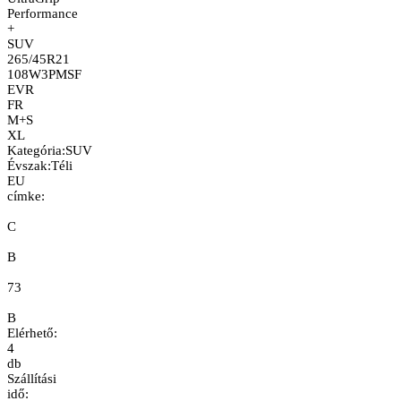
Performance
+
SUV
265/45R21
108W
3PMSF
EVR
FR
M+S
XL
Kategória
:
SUV
Évszak
:
Téli
EU
címke:
C
B
73
B
Elérhető:
4
db
Szállítási
idő: