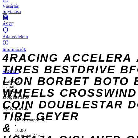
Vásárlás
folytatása
ÁSZF
Adatvédelem
Információk
4RACING
ACCELERA
TIRES
BESTDRIVE
BF
Rc
Gumi
LION
BORBET
BOTO
Szakértő
csapat,
WHEELS
CROSSWIND
minőségi
szolgáltatások
COIN
DOUBLESTAR
D
Nyitvatartás
TIRE
GEYER
Hétköznap:
8:00
&
-
16:00
Szombat:
Zárva