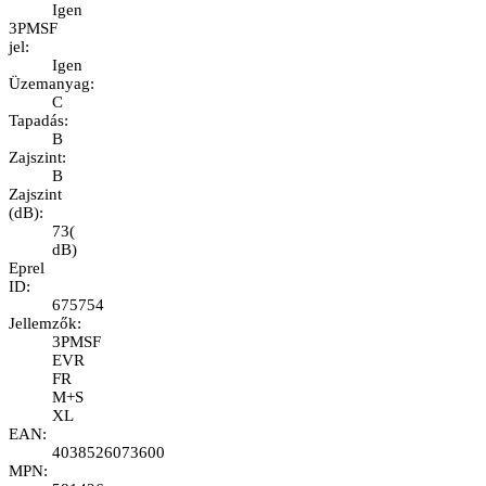
Igen
3PMSF
jel
:
Igen
Üzemanyag
:
C
Tapadás
:
B
Zajszint
:
B
Zajszint
(dB)
:
73
(
dB
)
Eprel
ID
:
675754
Jellemzők
:
3PMSF
EVR
FR
M+S
XL
EAN
:
4038526073600
MPN
: