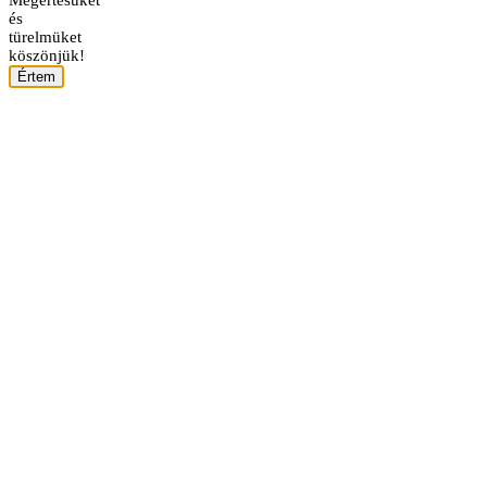
és
türelmüket
köszönjük!
Értem