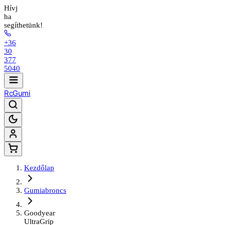
Hívj
ha
segíthetünk!
+36
30
377
5040
Rc
Gumi
Kezdőlap
Gumiabroncs
Goodyear
UltraGrip