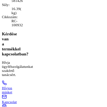
581426
Súly
:
16.39
(
kg
)
Cikkszám
:
RC-
100932
Kérdése
van
a
termékkel
kapcsolatban?
Hívja
ügyfélszolgálatunkat
szakértő
tanácsért.
Hívjon
minket
Kapcsolat