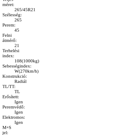
méret
:
265/45R21
Szélesség
:
265
Perem
:
45
Felni
átmérő
:
21
Terhelési
index
:
108
(
1000kg
)
Sebességindex
:
W
(
270km/h
)
Konstrukció
:
Radiál
TL/TT
:
TL
Erősített
:
Igen
Peremvédő
:
Igen
Elektromos
:
Igen
M+S
jel
: