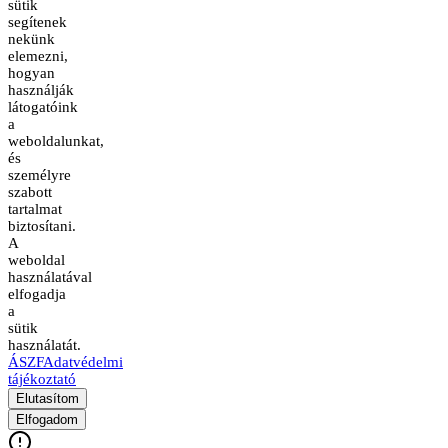
sütik
segítenek
nekünk
elemezni,
hogyan
használják
látogatóink
a
weboldalunkat,
és
személyre
szabott
tartalmat
biztosítani.
A
weboldal
használatával
elfogadja
a
sütik
használatát.
ÁSZF
Adatvédelmi
tájékoztató
Elutasítom
Elfogadom