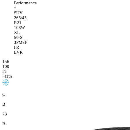
Performance
+
SUV
265/45
R21
108W
XL
M+S
3PMSF
FR
EVR
156
100
Ft
-
41
%
C
B
73
B