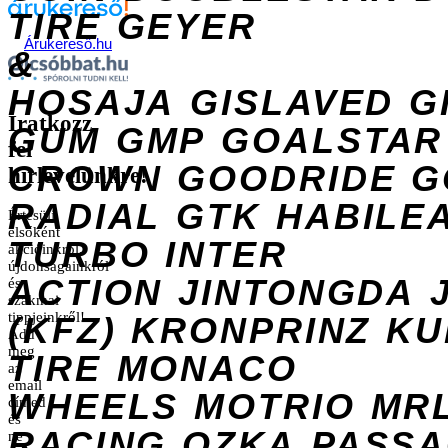
TIRE
GEYER
Árukereső.hu
&
HOSAJA
GISLAVED
G
Iratkozz
GUM
GMP
GOALSTAR
fel
CROWN
GOODRIDE
G
hírlevelünkre!
RADIAL
GTK
HABILE
Értesülj
elsőként
TURBO
INTER
akcióinkról,
újdonságainkról
ACTION
JINTONGDA
és
szakmai
tippjeinkről!
(KFZ)
KRONPRINZ
KU
Add
meg
TIRE
MONACO
az
email
WHEELS
MOTRIO
MR
címed
és
RACING
OZKA
PASS
ne