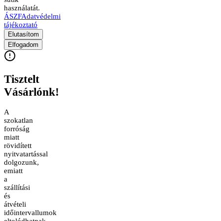
használatát.
ÁSZF
Adatvédelmi
tájékoztató
Elutasítom
Elfogadom
Tisztelt
Vásárlónk!
A
szokatlan
forróság
miatt
rövidített
nyitvatartással
dolgozunk,
emiatt
a
szállítási
és
átvételi
időintervallumok
eltolódhatnak