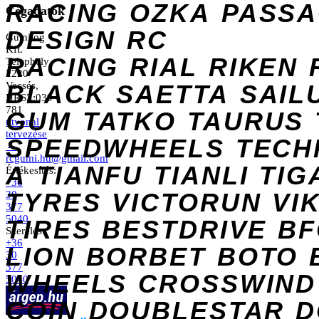
RACING
OZKA
PASS
Cégadatok
DESIGN
RC
Gumilog
Kft.
RACING
RIAL
RIKEN
Telephely
2220
Vecsés,
BLACK
SAETTA
SAIL
HRSZ:039
781
GUM
TATKO
TAURUS
útvonal
tervezése
SPEEDWHEELS
TECH
→
rcgumi.hu@gmail.com
A
TIANFU
TIANLI
TIG
Értékesítés:
+36
TYRES
VICTORUN
VI
30
377
5040
TIRES
BESTDRIVE
BF
Szerelés:
+36
LION
BORBET
BOTO
30
377
WHEELS
CROSSWIND
5040
COIN
DOUBLESTAR
D