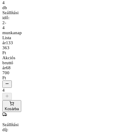
4
db
Szállítási
idő:
2-
4
munkanap
Lista
ár
133
363
Ft
Akciós
bruttó
ár
68
700
Ft
4
Kosárba
Szállítási
díj: