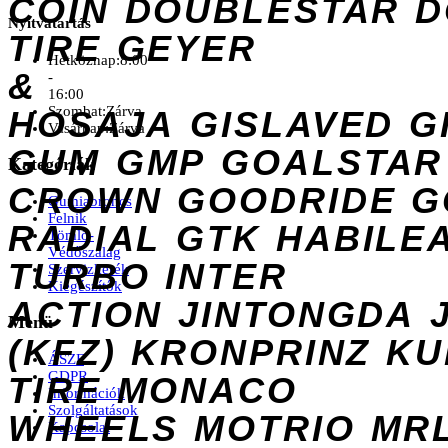
COIN
DOUBLESTAR
D
Nyitvatartás
TIRE
GEYER
Hétköznap:
8:00
&
-
16:00
Szombat:
Zárva
HOSAJA
GISLAVED
G
Vasárnap:
Zárva
GUM
GMP
GOALSTAR
Kategóriák
CROWN
GOODRIDE
G
Gumiabroncs
Felnik
RADIAL
GTK
HABILE
Tömlő-
Védőszalag
TURBO
INTER
Szervizkerék
Kiegészítők
ACTION
JINTONGDA
Menü
(KFZ)
KRONPRINZ
KU
ÁSZF
GDPR
TIRE
MONACO
Információk
Szolgáltatások
WHEELS
MOTRIO
MR
Kapcsolat