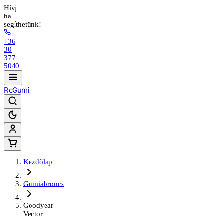
Hívj
ha
segíthetünk!
+36
30
377
5040
Rc
Gumi
Kezdőlap
Gumiabroncs
Goodyear
Vector