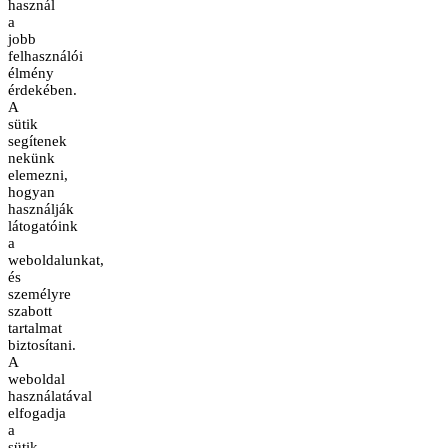
használ
a
jobb
felhasználói
élmény
érdekében.
A
sütik
segítenek
nekünk
elemezni,
hogyan
használják
látogatóink
a
weboldalunkat,
és
személyre
szabott
tartalmat
biztosítani.
A
weboldal
használatával
elfogadja
a
sütik