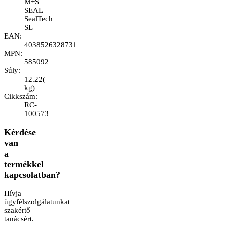
M+S
SEAL
SealTech
SL
EAN
:
4038526328731
MPN
:
585092
Súly
:
12.22
(
kg
)
Cikkszám
:
RC-
100573
Kérdése
van
a
termékkel
kapcsolatban?
Hívja
ügyfélszolgálatunkat
szakértő
tanácsért.