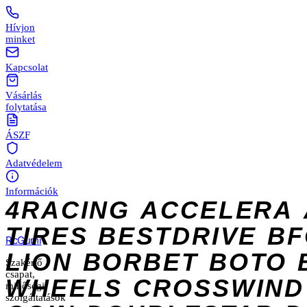
Hívjon
minket
Kapcsolat
Vásárlás
folytatása
ÁSZF
Adatvédelem
Információk
4RACING
ACCELERA
TIRES
BESTDRIVE
BF
Rc
Gumi
LION
BORBET
BOTO
Szakértő
csapat,
WHEELS
CROSSWIND
minőségi
szolgáltatások