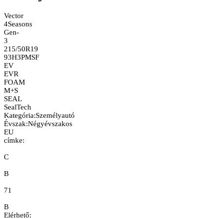
Vector
4Seasons
Gen-
3
215/50R19
93H
3PMSF
EV
EVR
FOAM
M+S
SEAL
SealTech
Kategória
:
Személyautó
Évszak
:
Négyévszakos
EU
címke:
C
B
71
B
Elérhető: