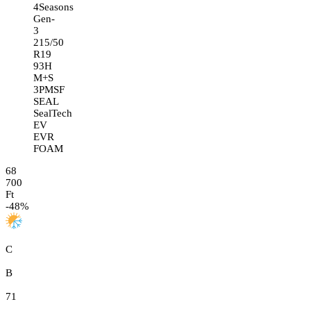
4Seasons
Gen-
3
215/50
R19
93H
M+S
3PMSF
SEAL
SealTech
EV
EVR
FOAM
68
700
Ft
-
48
%
C
B
71