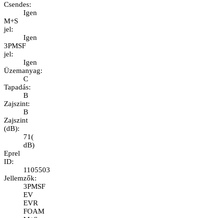
Csendes
:
Igen
M+S
jel
:
Igen
3PMSF
jel
:
Igen
Üzemanyag
:
C
Tapadás
:
B
Zajszint
:
B
Zajszint
(dB)
:
71
(
dB
)
Eprel
ID
:
1105503
Jellemzők
:
3PMSF
EV
EVR
FOAM