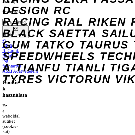
maradj
DESIGN
le
RC
semmiről.
RACING
RIAL
RIKEN
BLACK
SAETTA
SAIL
Feliratkozás
©
GUM
TATKO
TAURUS
2026
RcGumi
.
SPEEDWHEELS
TECH
Minden
jog
A
TIANFU
TIANLI
TIG
fenntartva.
ÁSZF
Adatvédelem
TYRES
VICTORUN
VI
Cookie-
k
használata
Ez
a
weboldal
sütiket
(cookie-
kat)