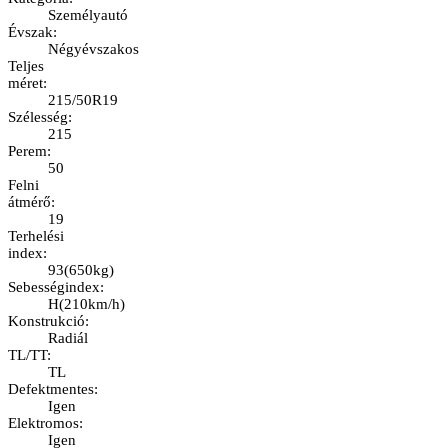
Személyautó
Évszak
:
Négyévszakos
Teljes
méret
:
215/50R19
Szélesség
:
215
Perem
:
50
Felni
átmérő
:
19
Terhelési
index
:
93
(
650kg
)
Sebességindex
:
H
(
210km/h
)
Konstrukció
:
Radiál
TL/TT
:
TL
Defektmentes
:
Igen
Elektromos
:
Igen