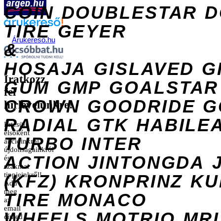
COIN
DOUBLESTAR
D
TIRE
GEYER
Árukereső.hu
&
HOSAJA
GISLAVED
G
Iratkozz
GUM
GMP
GOALSTAR
fel
CROWN
GOODRIDE
G
hírlevelünkre!
RADIAL
GTK
HABILE
Értesülj
elsőként
TURBO
INTER
akcióinkról,
újdonságainkról
ACTION
JINTONGDA
és
szakmai
tippjeinkről!
(KFZ)
KRONPRINZ
KU
Add
meg
TIRE
MONACO
az
email
WHEELS
MOTRIO
MR
címed