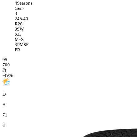
4Seasons
Gen-
3
245/40
R20
99W
XL
M+S
3PMSF
FR
95
700
Ft
-
49
%
D
B
71
B