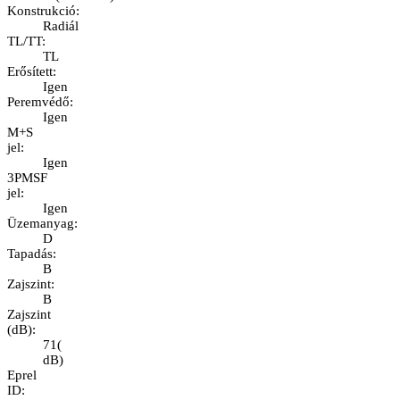
Konstrukció
:
Radiál
TL/TT
:
TL
Erősített
:
Igen
Peremvédő
:
Igen
M+S
jel
:
Igen
3PMSF
jel
:
Igen
Üzemanyag
:
D
Tapadás
:
B
Zajszint
:
B
Zajszint
(dB)
:
71
(
dB
)
Eprel
ID
: