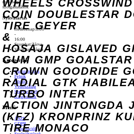
WHEELS
CROSSWIND
minőségi
szolgáltatások
COIN
DOUBLESTAR
D
Nyitvatartás
TIRE
GEYER
Hétköznap:
8:00
&
-
16:00
Szombat:
Zárva
HOSAJA
GISLAVED
G
Vasárnap:
Zárva
GUM
GMP
GOALSTAR
Kategóriák
CROWN
GOODRIDE
G
Gumiabroncs
Felnik
RADIAL
GTK
HABILE
Tömlő-
Védőszalag
TURBO
INTER
Szervizkerék
Kiegészítők
ACTION
JINTONGDA
Menü
(KFZ)
KRONPRINZ
KU
ÁSZF
GDPR
TIRE
MONACO
Információk
Szolgáltatások