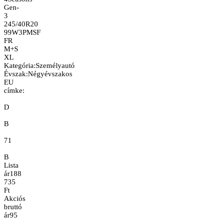
Gen-
3
245/40R20
99W
3PMSF
FR
M+S
XL
Kategória
:
Személyautó
Évszak
:
Négyévszakos
EU
címke:
D
B
71
B
Lista
ár
188
735
Ft
Akciós
bruttó
ár
95