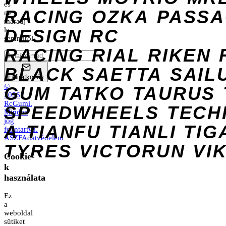
és
RACING
OZKA
PASS
ne
maradj
DESIGN
le
RC
semmiről.
RACING
RIAL
RIKEN
BLACK
SAETTA
SAIL
Feliratkozás
©
GUM
TATKO
TAURUS
2026
RcGumi
.
SPEEDWHEELS
TECH
Minden
jog
A
TIANFU
TIANLI
TIG
fenntartva.
ÁSZF
Adatvédelem
TYRES
VICTORUN
VI
Cookie-
k
használata
Ez
a
weboldal
sütiket