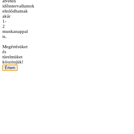
átvételi
időintervallumok
eltolódhatnak
akár
1-
2
munkanappal
is.
Megértésüket
és
türelmüket
köszönjük!
Értem