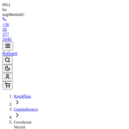
Hívj
ha
segíthetünk!
+36
30
377
5040
Rc
Gumi
Kezdőlap
Gumiabroncs
Goodyear
Vector