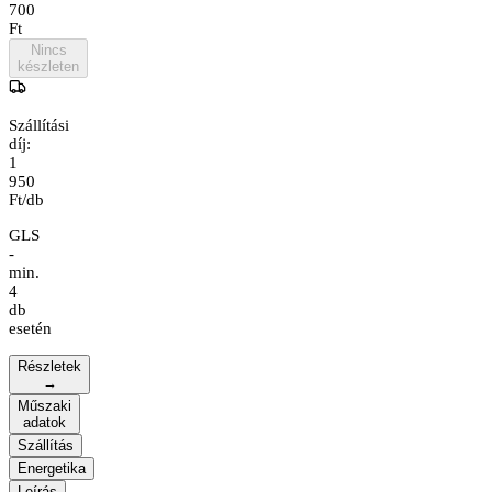
700
Ft
Nincs
készleten
Szállítási
díj:
1
950
Ft/db
GLS
-
min.
4
db
esetén
Részletek
→
Műszaki
adatok
Szállítás
Energetika
Leírás