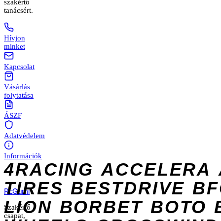
szakértő
tanácsért.
Hívjon
minket
Kapcsolat
Vásárlás
folytatása
ÁSZF
Adatvédelem
Információk
4RACING
ACCELERA
TIRES
BESTDRIVE
BF
Rc
Gumi
LION
BORBET
BOTO
Szakértő
csapat,