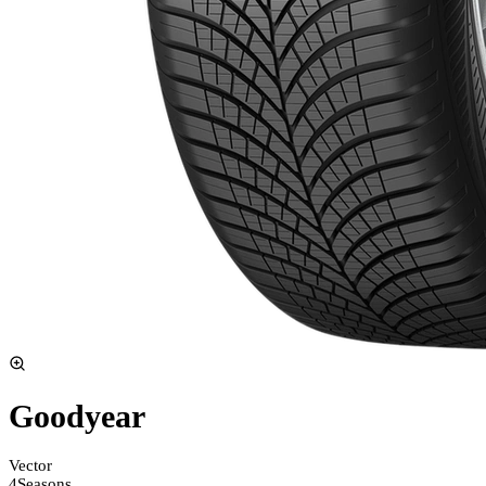
Goodyear
Vector
4Seasons