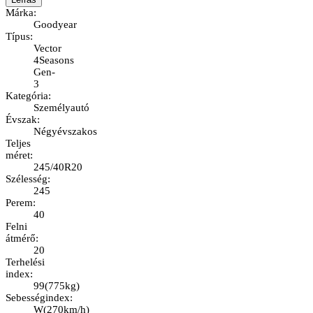
Márka
:
Goodyear
Típus
:
Vector
4Seasons
Gen-
3
Kategória
:
Személyautó
Évszak
:
Négyévszakos
Teljes
méret
:
245/40R20
Szélesség
:
245
Perem
:
40
Felni
átmérő
:
20
Terhelési
index
:
99
(
775kg
)
Sebességindex
:
W
(
270km/h
)