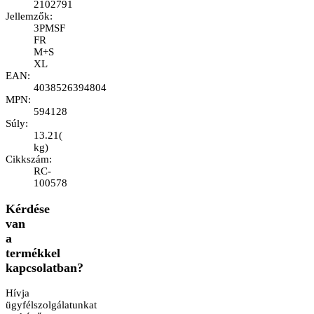
2102791
Jellemzők
:
3PMSF
FR
M+S
XL
EAN
:
4038526394804
MPN
:
594128
Súly
:
13.21
(
kg
)
Cikkszám
:
RC-
100578
Kérdése
van
a
termékkel
kapcsolatban?
Hívja
ügyfélszolgálatunkat