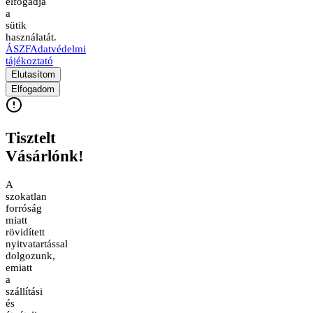
elfogadja
a
sütik
használatát.
ÁSZF
Adatvédelmi
tájékoztató
Elutasítom
Elfogadom
Tisztelt
Vásárlónk!
A
szokatlan
forróság
miatt
rövidített
nyitvatartással
dolgozunk,
emiatt
a
szállítási
és