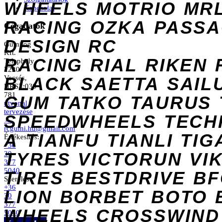
WHEELS
MOTRIO
MR
Kapcsolat
RACING
OZKA
PASS
Cégadatok
DESIGN
RC
Gumilog
Kft.
RACING
RIAL
RIKEN
Telephely
2220
Vecsés,
BLACK
SAETTA
SAIL
HRSZ:039
781
GUM
TATKO
TAURUS
útvonal
tervezése
SPEEDWHEELS
TECH
→
rcgumi.hu@gmail.com
A
TIANFU
TIANLI
TIG
Értékesítés:
+36
TYRES
VICTORUN
VI
30
377
5040
TIRES
BESTDRIVE
BF
Szerelés:
+36
LION
BORBET
BOTO
30
377
WHEELS
CROSSWIND
5040