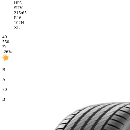
HP5
SUV
215/65
R16
102H
XL
40
550
Ft
-
26
%
B
A
70
B