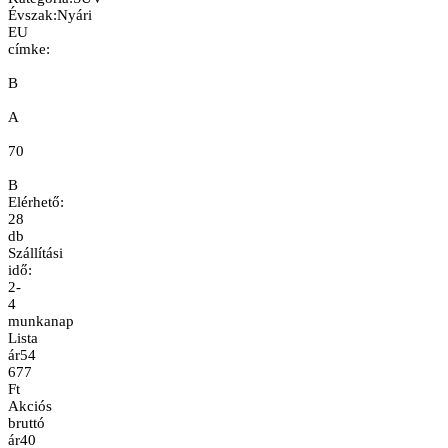
Évszak
:
Nyári
EU
címke:
B
A
70
B
Elérhető:
28
db
Szállítási
idő:
2-
4
munkanap
Lista
ár
54
677
Ft
Akciós
bruttó
ár
40