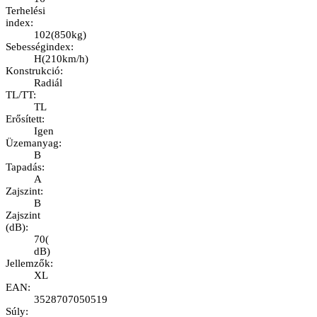
Terhelési
index
:
102
(
850kg
)
Sebességindex
:
H
(
210km/h
)
Konstrukció
:
Radiál
TL/TT
:
TL
Erősített
:
Igen
Üzemanyag
:
B
Tapadás
:
A
Zajszint
:
B
Zajszint
(dB)
:
70
(
dB
)
Jellemzők
:
XL
EAN
:
3528707050519
Súly
: