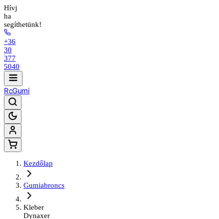
Hívj
ha
segíthetünk!
+36
30
377
5040
Rc
Gumi
Kezdőlap
Gumiabroncs
Kleber
Dynaxer