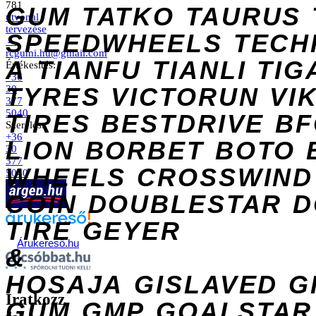
781
GUM
TATKO
TAURUS
útvonal
tervezése
SPEEDWHEELS
TECH
→
rcgumi.hu@gmail.com
A
TIANFU
TIANLI
TIG
Értékesítés:
+36
TYRES
VICTORUN
VI
30
377
5040
TIRES
BESTDRIVE
BF
Szerelés:
+36
LION
BORBET
BOTO
30
377
WHEELS
CROSSWIND
5040
COIN
DOUBLESTAR
D
TIRE
GEYER
Árukereső.hu
&
HOSAJA
GISLAVED
G
Iratkozz
GUM
GMP
GOALSTAR