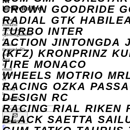
fel
CROWN
GOODRIDE
G
hírlevelünkre!
RADIAL
GTK
HABILE
Értesülj
elsőként
TURBO
INTER
akcióinkról,
újdonságainkról
ACTION
JINTONGDA
és
szakmai
tippjeinkről!
(KFZ)
KRONPRINZ
KU
Add
meg
TIRE
MONACO
az
email
WHEELS
MOTRIO
MR
címed
és
RACING
OZKA
PASS
ne
maradj
DESIGN
le
RC
semmiről.
RACING
RIAL
RIKEN
BLACK
SAETTA
SAIL
Feliratkozás
©