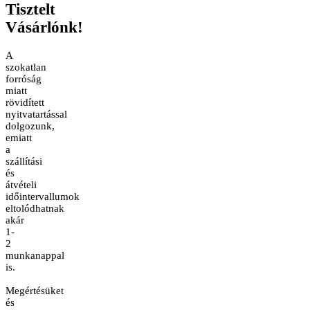
Tisztelt
Vásárlónk!
A
szokatlan
forróság
miatt
rövidített
nyitvatartással
dolgozunk,
emiatt
a
szállítási
és
átvételi
időintervallumok
eltolódhatnak
akár
1-
2
munkanappal
is.
Megértésüket
és