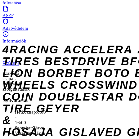
folytatása
ÁSZF
Adatvédelem
Információk
4RACING
ACCELERA
TIRES
BESTDRIVE
BF
Rc
Gumi
LION
BORBET
BOTO
Szakértő
csapat,
WHEELS
CROSSWIND
minőségi
szolgáltatások
COIN
DOUBLESTAR
D
Nyitvatartás
TIRE
GEYER
Hétköznap:
8:00
&
-
16:00
Szombat:
Zárva
HOSAJA
GISLAVED
G
Vasárnap:
Zárva