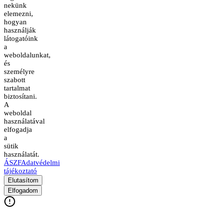
nekünk
elemezni,
hogyan
használják
látogatóink
a
weboldalunkat,
és
személyre
szabott
tartalmat
biztosítani.
A
weboldal
használatával
elfogadja
a
sütik
használatát.
ÁSZF
Adatvédelmi
tájékoztató
Elutasítom
Elfogadom