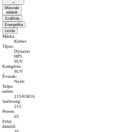
→
Műszaki
adatok
Szállítás
Energetika
Leírás
Márka
:
Kleber
Típus
:
Dynaxer
HP5
SUV
Kategória
:
SUV
Évszak
:
Nyári
Teljes
méret
:
215/65R16
Szélesség
:
215
Perem
:
65
Felni
átmérő
:
16