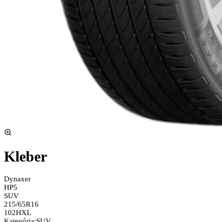
Kleber
Dynaxer
HP5
SUV
215/65R16
102H
XL
Kategória
:
SUV