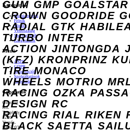
GUM
GMP
GOALSTAR
Kategóriák
CROWN
GOODRIDE
G
Gumiabroncs
Felnik
RADIAL
GTK
HABILE
Tömlő-
Védőszalag
TURBO
INTER
Szervizkerék
Kiegészítők
ACTION
JINTONGDA
Menü
(KFZ)
KRONPRINZ
KU
ÁSZF
GDPR
TIRE
MONACO
Információk
Szolgáltatások
WHEELS
MOTRIO
MR
Kapcsolat
RACING
OZKA
PASS
Cégadatok
DESIGN
RC
Gumilog
Kft.
RACING
RIAL
RIKEN
Telephely
2220
Vecsés,
BLACK
SAETTA
SAIL
HRSZ:039