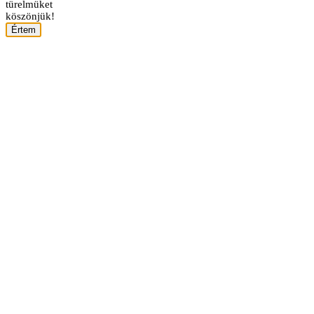
türelmüket
köszönjük!
Értem