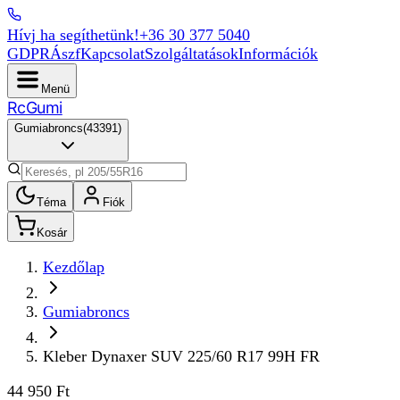
Hívj ha segíthetünk!
+36 30 377 5040
GDPR
Ászf
Kapcsolat
Szolgáltatások
Információk
Menü
Rc
Gumi
Gumiabroncs
(
43391
)
Téma
Fiók
Kosár
Kezdőlap
Gumiabroncs
Kleber Dynaxer SUV 225/60 R17 99H FR
44 950 Ft