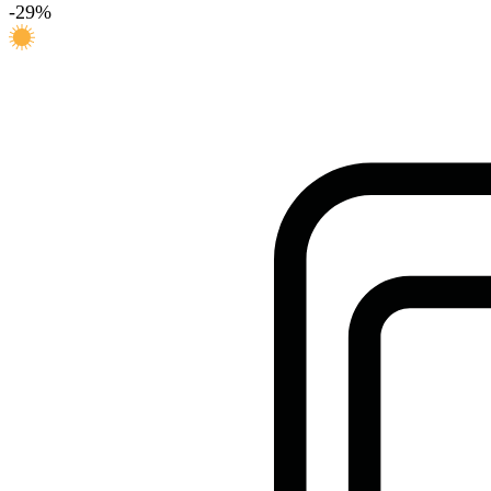
-
29
%