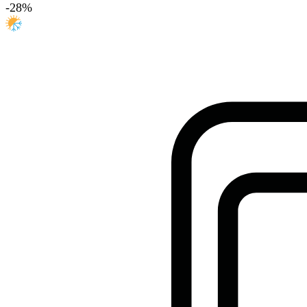
-
28
%