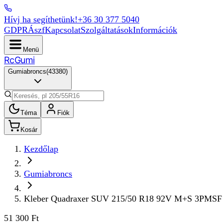
Hívj ha segíthetünk!
+36 30 377 5040
GDPR
Ászf
Kapcsolat
Szolgáltatások
Információk
Menü
Rc
Gumi
Gumiabroncs
(
43380
)
Téma
Fiók
Kosár
Kezdőlap
Gumiabroncs
Kleber Quadraxer SUV 215/50 R18 92V M+S 3PMSF
51 300 Ft