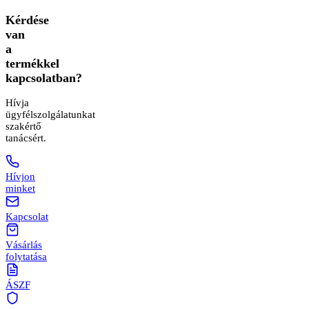
Kérdése
van
a
termékkel
kapcsolatban?
Hívja
ügyfélszolgálatunkat
szakértő
tanácsért.
Hívjon
minket
Kapcsolat
Vásárlás
folytatása
ÁSZF