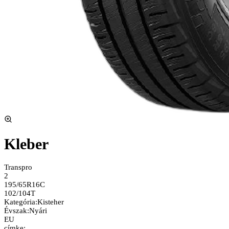
Kleber
Transpro
2
195/65R16C
102/104T
Kategória
:
Kisteher
Évszak
:
Nyári
EU
címke: