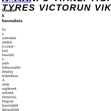
ÁSZF
Adatvédelem
TYRES
VICTORUN
VI
Cookie-
k
használata
Ez
a
weboldal
sütiket
(cookie-
kat)
használ
a
jobb
felhasználói
élmény
érdekében.
A
sütik
segítenek
nekünk
elemezni,
hogyan
használják
látogatóink