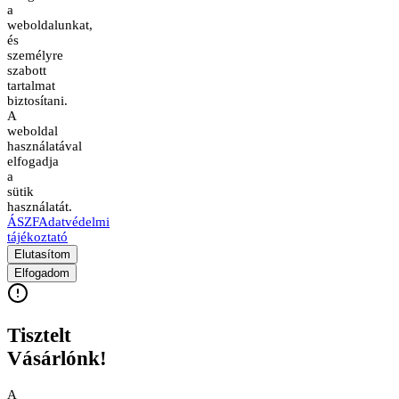
a
weboldalunkat,
és
személyre
szabott
tartalmat
biztosítani.
A
weboldal
használatával
elfogadja
a
sütik
használatát.
ÁSZF
Adatvédelmi
tájékoztató
Elutasítom
Elfogadom
Tisztelt
Vásárlónk!
A