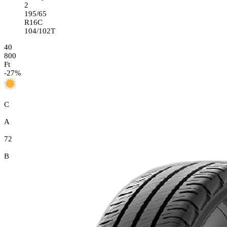
2
195/65
R16C
104/102T
40
800
Ft
-
27
%
C
A
72
B