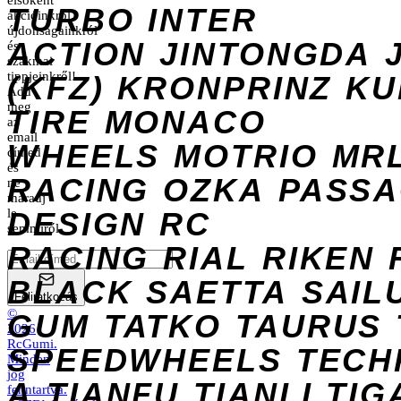
elsőként
TURBO
INTER
akcióinkról,
újdonságainkról
ACTION
JINTONGDA
és
szakmai
tippjeinkről!
(KFZ)
KRONPRINZ
KU
Add
meg
TIRE
MONACO
az
email
WHEELS
MOTRIO
MR
címed
és
RACING
OZKA
PASS
ne
maradj
DESIGN
le
RC
semmiről.
RACING
RIAL
RIKEN
BLACK
SAETTA
SAIL
Feliratkozás
©
GUM
TATKO
TAURUS
2026
RcGumi
.
SPEEDWHEELS
TECH
Minden
jog
A
TIANFU
TIANLI
TIG
fenntartva.