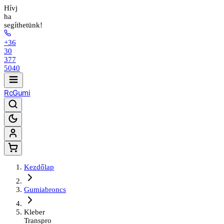
Hívj
ha
segíthetünk!
+36
30
377
5040
Rc
Gumi
Kezdőlap
Gumiabroncs
Kleber
Transpro