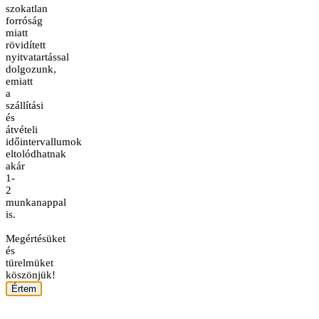
szokatlan
forróság
miatt
rövidített
nyitvatartással
dolgozunk,
emiatt
a
szállítási
és
átvételi
időintervallumok
eltolódhatnak
akár
1-
2
munkanappal
is.
Megértésüket
és
türelmüket
köszönjük!
Értem