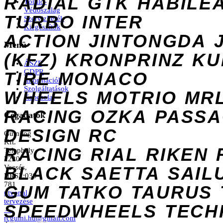
RADIAL
GTK
HABILE
Tömlő-
Védőszalag
TURBO
INTER
Szervizkerék
Kiegészítők
ACTION
JINTONGDA
Menü
(KFZ)
KRONPRINZ
KU
ÁSZF
GDPR
TIRE
MONACO
Információk
Szolgáltatások
WHEELS
MOTRIO
MR
Kapcsolat
RACING
OZKA
PASS
Cégadatok
DESIGN
RC
Gumilog
Kft.
RACING
RIAL
RIKEN
Telephely
2220
Vecsés,
BLACK
SAETTA
SAIL
HRSZ:039
781
GUM
TATKO
TAURUS
útvonal
tervezése
SPEEDWHEELS
TECH
→
rcgumi.hu@gmail.com