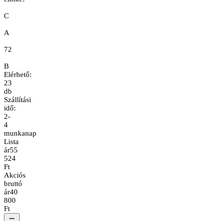
C
A
72
B
Elérhető:
23
db
Szállítási
idő:
2-
4
munkanap
Lista
ár
55
524
Ft
Akciós
bruttó
ár
40
800
Ft