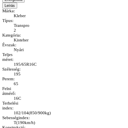
Leírás
Márka
:
Kleber
Típus
:
Transpro
2
Kategória
:
Kisteher
Évszak
:
Nyári
Teljes
méret
:
195/65R16C
Szélesség
:
195
Perem
:
65
Felni
átmérő
:
16C
Terhelési
index
:
102/104
(
850/900kg
)
Sebességindex
:
T
(
190km/h
)
Konstrukció
: