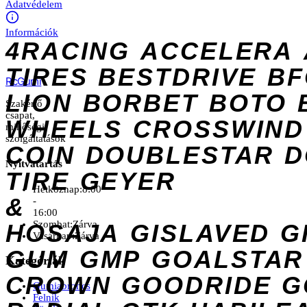
Adatvédelem
Információk
4RACING
ACCELERA
TIRES
BESTDRIVE
BF
Rc
Gumi
LION
BORBET
BOTO
Szakértő
csapat,
WHEELS
CROSSWIND
minőségi
szolgáltatások
COIN
DOUBLESTAR
D
Nyitvatartás
TIRE
GEYER
Hétköznap:
8:00
&
-
16:00
Szombat:
Zárva
HOSAJA
GISLAVED
G
Vasárnap:
Zárva
GUM
GMP
GOALSTAR
Kategóriák
CROWN
GOODRIDE
G
Gumiabroncs
Felnik