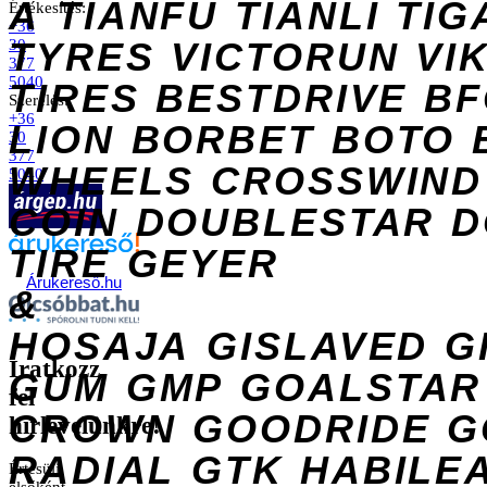
A
TIANFU
TIANLI
TIG
Értékesítés:
+36
TYRES
VICTORUN
VI
30
377
5040
TIRES
BESTDRIVE
BF
Szerelés:
+36
LION
BORBET
BOTO
30
377
WHEELS
CROSSWIND
5040
COIN
DOUBLESTAR
D
TIRE
GEYER
Árukereső.hu
&
HOSAJA
GISLAVED
G
Iratkozz
GUM
GMP
GOALSTAR
fel
CROWN
GOODRIDE
G
hírlevelünkre!
RADIAL
GTK
HABILE
Értesülj