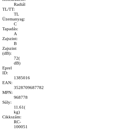
Radiál
TL/TT
:
TL
Üzemanyag
:
C
Tapadás
:
A
Zajszint
:
B
Zajszint
(dB)
:
72
(
dB
)
Eprel
ID
:
1385016
EAN
:
3528709687782
MPN
:
968778
Súly
:
11.61
(
kg
)
Cikkszám
:
RC-
100051