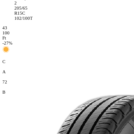
2
205/65
R15C
102/100T
43
100
Ft
-
27
%
C
A
72
B