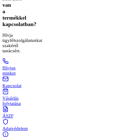
van
a
termékkel
kapcsolatban?
Hívja
ügyfélszolgálatunkat
szakértő
tanácsért.
Hívjon
minket
Kapcsolat
Vásárlás
folytatása
ÁSZF
Adatvédelem