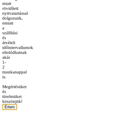
miatt
rövidített
nyitvatartással
dolgozunk,
emiatt
a
szállítási
és
átvételi
időintervallumok
eltolódhatnak
akár
1-
2
munkanappal
is.
Megértésüket
és
türelmüket
köszönjük!
Értem