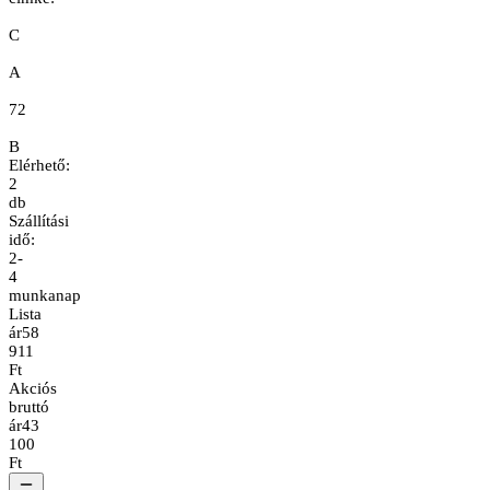
C
A
72
B
Elérhető:
2
db
Szállítási
idő:
2-
4
munkanap
Lista
ár
58
911
Ft
Akciós
bruttó
ár
43
100
Ft