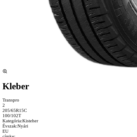
Kleber
Transpro
2
205/65R15C
100/102T
Kategória
:
Kisteher
Évszak
:
Nyári
EU
címke: