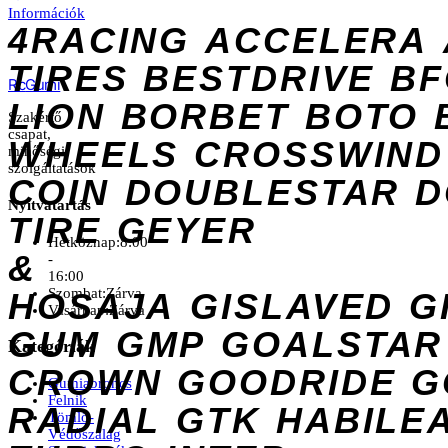
Információk
4RACING
ACCELERA
TIRES
BESTDRIVE
BF
Rc
Gumi
LION
BORBET
BOTO
Szakértő
csapat,
WHEELS
CROSSWIND
minőségi
szolgáltatások
COIN
DOUBLESTAR
D
Nyitvatartás
TIRE
GEYER
Hétköznap:
8:00
&
-
16:00
Szombat:
Zárva
HOSAJA
GISLAVED
G
Vasárnap:
Zárva
GUM
GMP
GOALSTAR
Kategóriák
CROWN
GOODRIDE
G
Gumiabroncs
Felnik
RADIAL
GTK
HABILE
Tömlő-
Védőszalag