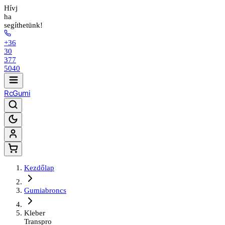
Hívj
ha
segíthetünk!
+36
30
377
5040
Rc
Gumi
Kezdőlap
Gumiabroncs
Kleber
Transpro