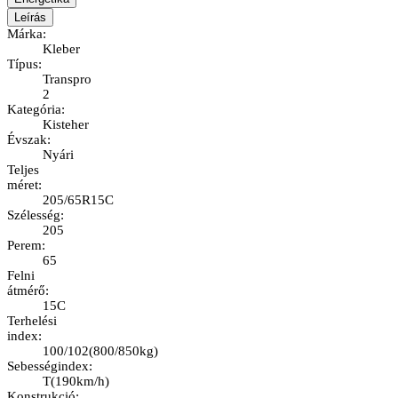
Leírás
Márka
:
Kleber
Típus
:
Transpro
2
Kategória
:
Kisteher
Évszak
:
Nyári
Teljes
méret
:
205/65R15C
Szélesség
:
205
Perem
:
65
Felni
átmérő
:
15C
Terhelési
index
:
100/102
(
800/850kg
)
Sebességindex
:
T
(
190km/h
)
Konstrukció
: