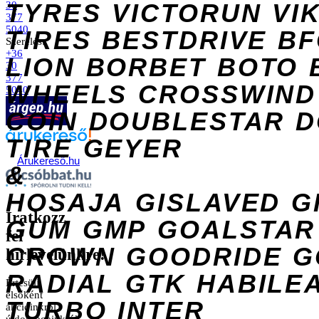
TYRES
VICTORUN
VI
30
377
5040
TIRES
BESTDRIVE
BF
Szerelés:
+36
LION
BORBET
BOTO
30
377
WHEELS
CROSSWIND
5040
COIN
DOUBLESTAR
D
TIRE
GEYER
Árukereső.hu
&
HOSAJA
GISLAVED
G
Iratkozz
GUM
GMP
GOALSTAR
fel
CROWN
GOODRIDE
G
hírlevelünkre!
RADIAL
GTK
HABILE
Értesülj
elsőként
TURBO
INTER
akcióinkról,