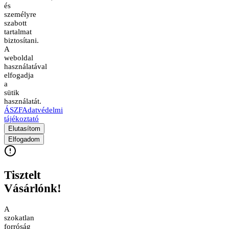
és
személyre
szabott
tartalmat
biztosítani.
A
weboldal
használatával
elfogadja
a
sütik
használatát.
ÁSZF
Adatvédelmi
tájékoztató
Elutasítom
Elfogadom
Tisztelt
Vásárlónk!
A
szokatlan
forróság