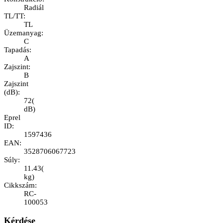
Radiál
TL/TT
:
TL
Üzemanyag
:
C
Tapadás
:
A
Zajszint
:
B
Zajszint
(dB)
:
72
(
dB
)
Eprel
ID
:
1597436
EAN
:
3528706067723
Súly
:
11.43
(
kg
)
Cikkszám
:
RC-
100053
Kérdése