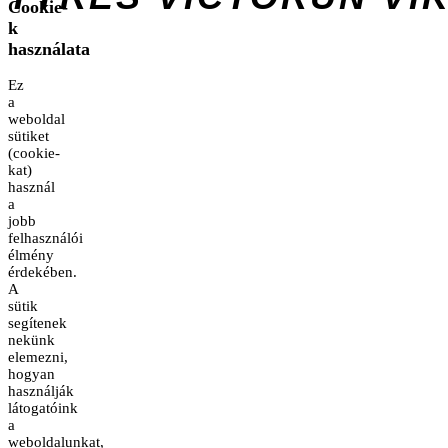
Cookie-
k
használata
Ez
a
weboldal
sütiket
(cookie-
kat)
használ
a
jobb
felhasználói
élmény
érdekében.
A
sütik
segítenek
nekünk
elemezni,
hogyan
használják
látogatóink
a
weboldalunkat,