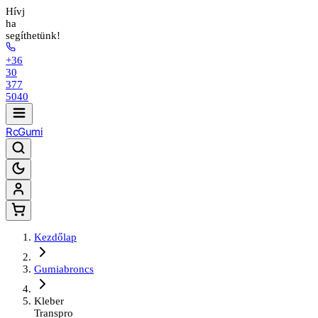
Hívj
ha
segíthetünk!
+36
30
377
5040
Rc
Gumi
Kezdőlap
Gumiabroncs
Kleber
Transpro