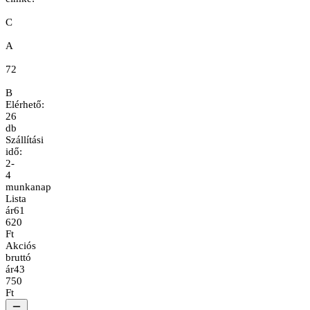
C
A
72
B
Elérhető:
26
db
Szállítási
idő:
2-
4
munkanap
Lista
ár
61
620
Ft
Akciós
bruttó
ár
43
750
Ft