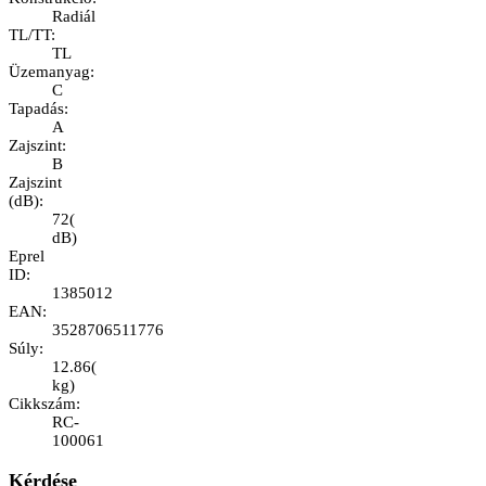
Radiál
TL/TT
:
TL
Üzemanyag
:
C
Tapadás
:
A
Zajszint
:
B
Zajszint
(dB)
:
72
(
dB
)
Eprel
ID
:
1385012
EAN
:
3528706511776
Súly
:
12.86
(
kg
)
Cikkszám
:
RC-
100061
Kérdése