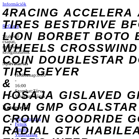
Információk
4RACING
ACCELERA
TIRES
BESTDRIVE
BF
Rc
Gumi
LION
BORBET
BOTO
Szakértő
csapat,
WHEELS
CROSSWIND
minőségi
szolgáltatások
COIN
DOUBLESTAR
D
Nyitvatartás
TIRE
GEYER
Hétköznap:
8:00
&
-
16:00
Szombat:
Zárva
HOSAJA
GISLAVED
G
Vasárnap:
Zárva
GUM
GMP
GOALSTAR
Kategóriák
CROWN
GOODRIDE
G
Gumiabroncs
Felnik
RADIAL
GTK
HABILE
Tömlő-
Védőszalag