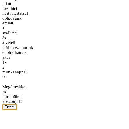
miatt
rövidített
nyitvatartással
dolgozunk,
emiatt
a
szállítási
és
átvételi
időintervallumok
eltolódhatnak
akár
1-
2
munkanappal
is.
Megértésüket
és
türelmüket
köszönjük!
Értem