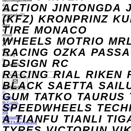
újdonságainkról
ACTION
JINTONGDA
és
szakmai
tippjeinkről!
(KFZ)
KRONPRINZ
KU
Add
meg
TIRE
MONACO
az
email
WHEELS
MOTRIO
MR
címed
és
RACING
OZKA
PASS
ne
maradj
DESIGN
le
RC
semmiről.
RACING
RIAL
RIKEN
BLACK
SAETTA
SAIL
Feliratkozás
©
GUM
TATKO
TAURUS
2026
RcGumi
.
SPEEDWHEELS
TECH
Minden
jog
A
TIANFU
TIANLI
TIG
fenntartva.
ÁSZF
Adatvédelem
TYRES
VICTORUN
VI