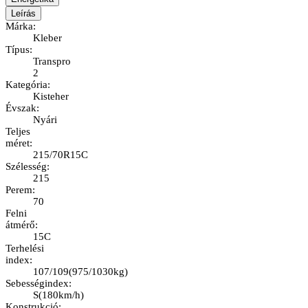
Leírás
Márka
:
Kleber
Típus
:
Transpro
2
Kategória
:
Kisteher
Évszak
:
Nyári
Teljes
méret
:
215/70R15C
Szélesség
:
215
Perem
:
70
Felni
átmérő
:
15C
Terhelési
index
:
107/109
(
975/1030kg
)
Sebességindex
:
S
(
180km/h
)
Konstrukció
: