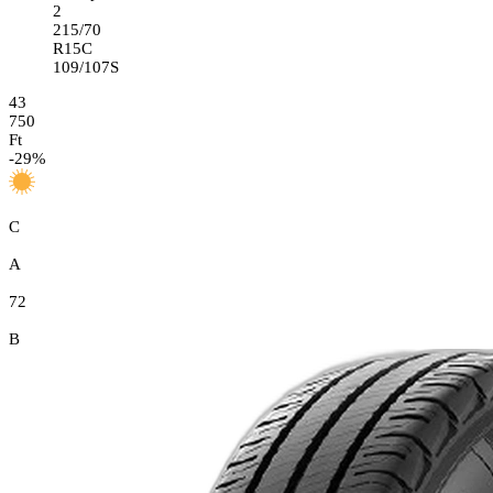
2
215/70
R15C
109/107S
43
750
Ft
-
29
%
C
A
72
B