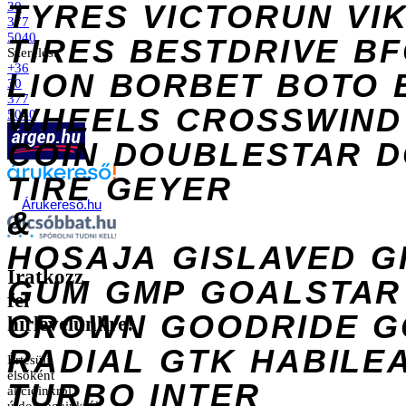
TYRES
VICTORUN
VI
30
377
5040
TIRES
BESTDRIVE
BF
Szerelés:
+36
LION
BORBET
BOTO
30
377
WHEELS
CROSSWIND
5040
COIN
DOUBLESTAR
D
TIRE
GEYER
Árukereső.hu
&
HOSAJA
GISLAVED
G
Iratkozz
GUM
GMP
GOALSTAR
fel
CROWN
GOODRIDE
G
hírlevelünkre!
RADIAL
GTK
HABILE
Értesülj
elsőként
TURBO
INTER
akcióinkról,