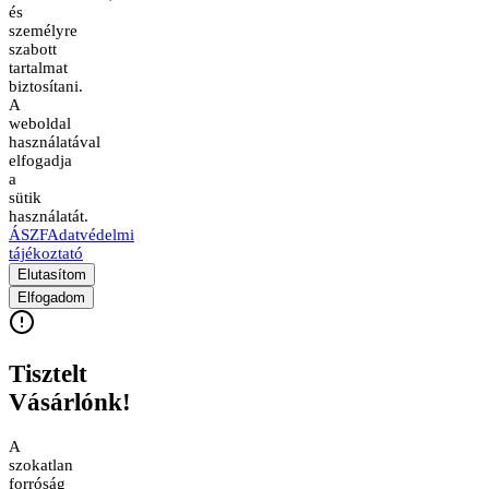
és
személyre
szabott
tartalmat
biztosítani.
A
weboldal
használatával
elfogadja
a
sütik
használatát.
ÁSZF
Adatvédelmi
tájékoztató
Elutasítom
Elfogadom
Tisztelt
Vásárlónk!
A
szokatlan
forróság