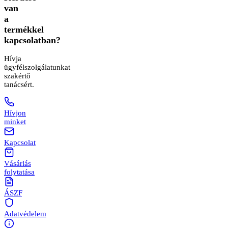
van
a
termékkel
kapcsolatban?
Hívja
ügyfélszolgálatunkat
szakértő
tanácsért.
Hívjon
minket
Kapcsolat
Vásárlás
folytatása
ÁSZF
Adatvédelem