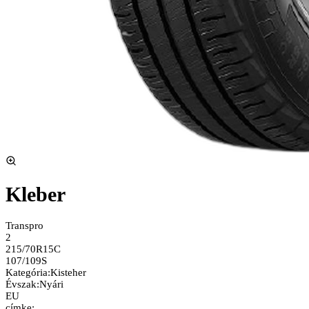
Kleber
Transpro
2
215/70R15C
107/109S
Kategória
:
Kisteher
Évszak
:
Nyári
EU
címke: