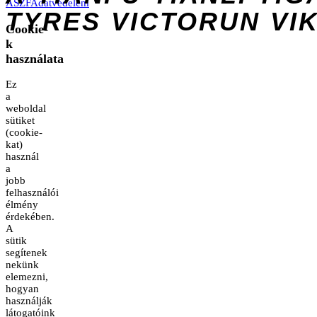
ÁSZF
Adatvédelem
TYRES
VICTORUN
VI
Cookie-
k
használata
Ez
a
weboldal
sütiket
(cookie-
kat)
használ
a
jobb
felhasználói
élmény
érdekében.
A
sütik
segítenek
nekünk
elemezni,
hogyan
használják
látogatóink