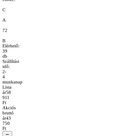
C
A
72
B
Elérhető:
39
db
Szállítási
idő:
2-
4
munkanap
Lista
ár
58
911
Ft
Akciós
bruttó
ár
43
750
Ft