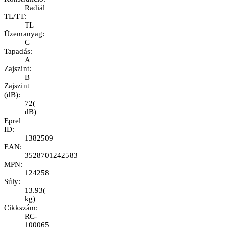
Radiál
TL/TT
:
TL
Üzemanyag
:
C
Tapadás
:
A
Zajszint
:
B
Zajszint
(dB)
:
72
(
dB
)
Eprel
ID
:
1382509
EAN
:
3528701242583
MPN
:
124258
Súly
:
13.93
(
kg
)
Cikkszám
:
RC-
100065