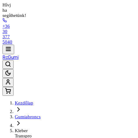
Hívj
ha
segíthetünk!
+36
30
377
5040
Rc
Gumi
Kezdőlap
Gumiabroncs
Kleber
Transpro