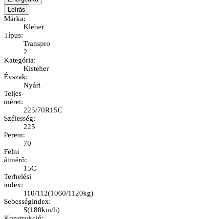
Leírás
Márka
:
Kleber
Típus
:
Transpro
2
Kategória
:
Kisteher
Évszak
:
Nyári
Teljes
méret
:
225/70R15C
Szélesség
:
225
Perem
:
70
Felni
átmérő
:
15C
Terhelési
index
:
110/112
(
1060/1120kg
)
Sebességindex
:
S
(
180km/h
)
Konstrukció
: