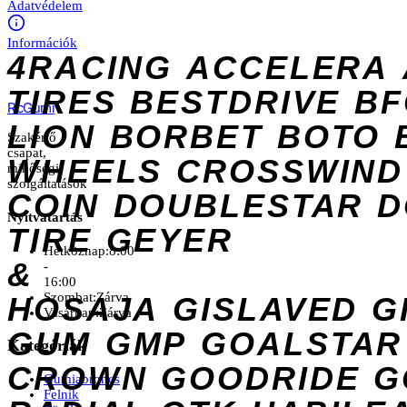
Adatvédelem
Információk
4RACING
ACCELERA
TIRES
BESTDRIVE
BF
Rc
Gumi
LION
BORBET
BOTO
Szakértő
csapat,
WHEELS
CROSSWIND
minőségi
szolgáltatások
COIN
DOUBLESTAR
D
Nyitvatartás
TIRE
GEYER
Hétköznap:
8:00
&
-
16:00
Szombat:
Zárva
HOSAJA
GISLAVED
G
Vasárnap:
Zárva
GUM
GMP
GOALSTAR
Kategóriák
CROWN
GOODRIDE
G
Gumiabroncs
Felnik