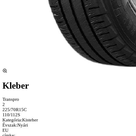
Kleber
Transpro
2
225/70R15C
110/112S
Kategória
:
Kisteher
Évszak
:
Nyári
EU
címke: