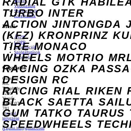
RADIAL
GTK
HABILE
Tömlő-
Védőszalag
TURBO
INTER
Szervizkerék
Kiegészítők
ACTION
JINTONGDA
Menü
(KFZ)
KRONPRINZ
KU
ÁSZF
GDPR
TIRE
MONACO
Információk
Szolgáltatások
WHEELS
MOTRIO
MR
Kapcsolat
RACING
OZKA
PASS
Cégadatok
DESIGN
RC
Gumilog
Kft.
RACING
RIAL
RIKEN
Telephely
2220
Vecsés,
BLACK
SAETTA
SAIL
HRSZ:039
781
GUM
TATKO
TAURUS
útvonal
tervezése
SPEEDWHEELS
TECH
→
rcgumi.hu@gmail.com