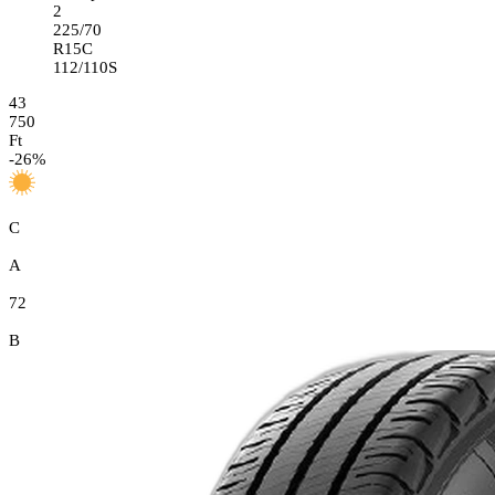
2
225/70
R15C
112/110S
43
750
Ft
-
26
%
C
A
72
B