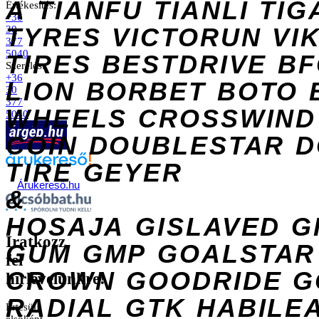
A
TIANFU
TIANLI
TIG
Értékesítés:
+36
TYRES
VICTORUN
VI
30
377
5040
TIRES
BESTDRIVE
BF
Szerelés:
+36
LION
BORBET
BOTO
30
377
WHEELS
CROSSWIND
5040
COIN
DOUBLESTAR
D
TIRE
GEYER
Árukereső.hu
&
HOSAJA
GISLAVED
G
Iratkozz
GUM
GMP
GOALSTAR
fel
CROWN
GOODRIDE
G
hírlevelünkre!
RADIAL
GTK
HABILE
Értesülj