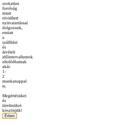
szokatlan
forróság
miatt
rövidített
nyitvatartással
dolgozunk,
emiatt
a
szállítási
és
átvételi
időintervallumok
eltolódhatnak
akár
1-
2
munkanappal
is.
Megértésüket
és
türelmüket
köszönjük!
Értem