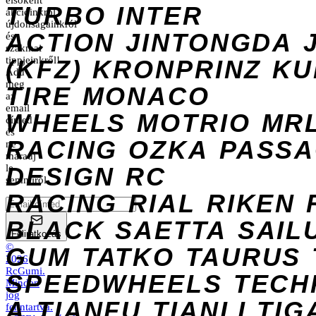
elsőként
TURBO
INTER
akcióinkról,
újdonságainkról
ACTION
JINTONGDA
és
szakmai
tippjeinkről!
(KFZ)
KRONPRINZ
KU
Add
meg
TIRE
MONACO
az
email
WHEELS
MOTRIO
MR
címed
és
RACING
OZKA
PASS
ne
maradj
DESIGN
le
RC
semmiről.
RACING
RIAL
RIKEN
BLACK
SAETTA
SAIL
Feliratkozás
©
GUM
TATKO
TAURUS
2026
RcGumi
.
SPEEDWHEELS
TECH
Minden
jog
A
TIANFU
TIANLI
TIG
fenntartva.