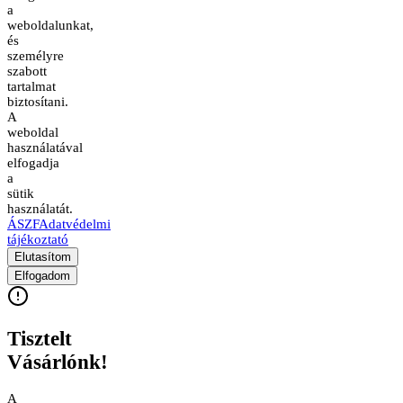
a
weboldalunkat,
és
személyre
szabott
tartalmat
biztosítani.
A
weboldal
használatával
elfogadja
a
sütik
használatát.
ÁSZF
Adatvédelmi
tájékoztató
Elutasítom
Elfogadom
Tisztelt
Vásárlónk!
A