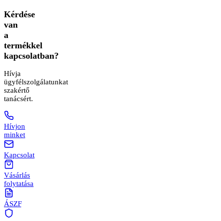
Kérdése
van
a
termékkel
kapcsolatban?
Hívja
ügyfélszolgálatunkat
szakértő
tanácsért.
Hívjon
minket
Kapcsolat
Vásárlás
folytatása
ÁSZF