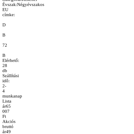
Évszak
:
Négyévszakos
EU
címke:
D
B
72
B
Elérhető:
28
db
Szállítási
idő:
2-
4
munkanap
Lista
ár
65
007
Ft
Akciós
bruttó
ár
49