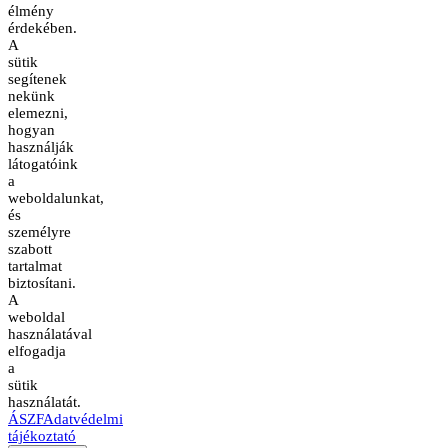
élmény
érdekében.
A
sütik
segítenek
nekünk
elemezni,
hogyan
használják
látogatóink
a
weboldalunkat,
és
személyre
szabott
tartalmat
biztosítani.
A
weboldal
használatával
elfogadja
a
sütik
használatát.
ÁSZF
Adatvédelmi
tájékoztató