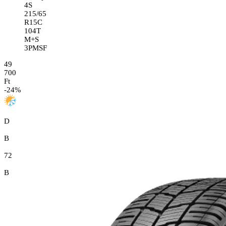
4S
215/65
R15C
104T
M+S
3PMSF
49
700
Ft
-
24
%
D
B
72
B