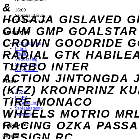
&
-
16:00
Szombat:
Zárva
HOSAJA
GISLAVED
G
Vasárnap:
Zárva
GUM
GMP
GOALSTAR
Kategóriák
CROWN
GOODRIDE
G
Gumiabroncs
Felnik
RADIAL
GTK
HABILE
Tömlő-
Védőszalag
TURBO
INTER
Szervizkerék
Kiegészítők
ACTION
JINTONGDA
Menü
(KFZ)
KRONPRINZ
KU
ÁSZF
GDPR
TIRE
MONACO
Információk
Szolgáltatások
WHEELS
MOTRIO
MR
Kapcsolat
RACING
OZKA
PASS
Cégadatok
DESIGN
RC
Gumilog