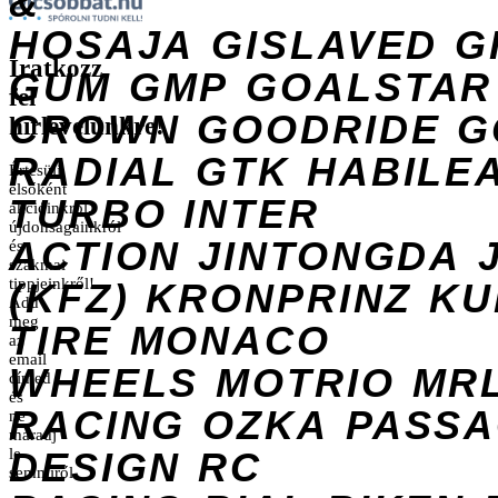
&
HOSAJA
GISLAVED
G
Iratkozz
GUM
GMP
GOALSTAR
fel
CROWN
GOODRIDE
G
hírlevelünkre!
RADIAL
GTK
HABILE
Értesülj
elsőként
TURBO
INTER
akcióinkról,
újdonságainkról
ACTION
JINTONGDA
és
szakmai
tippjeinkről!
(KFZ)
KRONPRINZ
KU
Add
meg
TIRE
MONACO
az
email
WHEELS
MOTRIO
MR
címed
és
RACING
OZKA
PASS
ne
maradj
DESIGN
le
RC
semmiről.