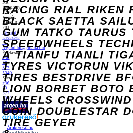
Kft.
RACING
RIAL
RIKEN
Telephely
2220
Vecsés,
BLACK
SAETTA
SAIL
HRSZ:039
781
GUM
TATKO
TAURUS
útvonal
tervezése
SPEEDWHEELS
TECH
→
rcgumi.hu@gmail.com
A
TIANFU
TIANLI
TIG
Értékesítés:
+36
TYRES
VICTORUN
VI
30
377
5040
TIRES
BESTDRIVE
BF
Szerelés:
+36
LION
BORBET
BOTO
30
377
WHEELS
CROSSWIND
5040
COIN
DOUBLESTAR
D
TIRE
GEYER
Árukereső.hu