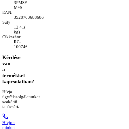
3PMSF
M+S
EAN
:
3528703688686
Súly
:
12.41
(
kg
)
Cikkszám
:
RC-
100746
Kérdése
van
a
termékkel
kapcsolatban?
Hívja
ügyfélszolgálatunkat
szakértő
tanácsért.
Hívjon
minket