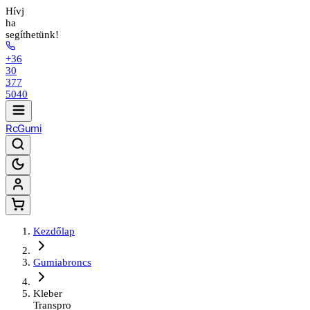
Hívj
ha
segíthetünk!
+36
30
377
5040
Rc
Gumi
Kezdőlap
Gumiabroncs
Kleber
Transpro