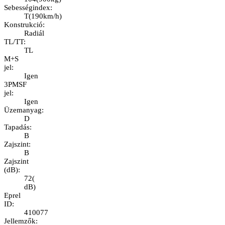
Sebességindex
:
T
(
190km/h
)
Konstrukció
:
Radiál
TL/TT
:
TL
M+S
jel
:
Igen
3PMSF
jel
:
Igen
Üzemanyag
:
D
Tapadás
:
B
Zajszint
:
B
Zajszint
(dB)
:
72
(
dB
)
Eprel
ID
:
410077
Jellemzők
: