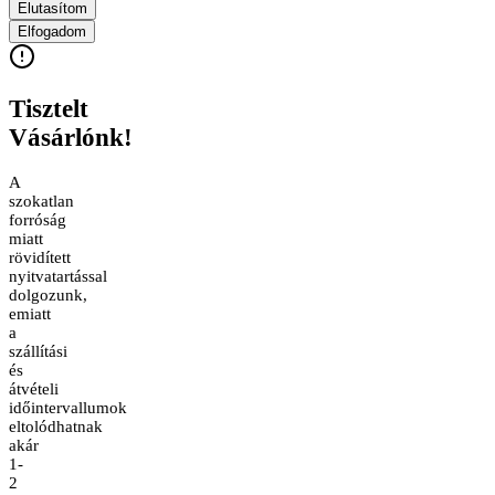
Elutasítom
Elfogadom
Tisztelt
Vásárlónk!
A
szokatlan
forróság
miatt
rövidített
nyitvatartással
dolgozunk,
emiatt
a
szállítási
és
átvételi
időintervallumok
eltolódhatnak
akár
1-
2