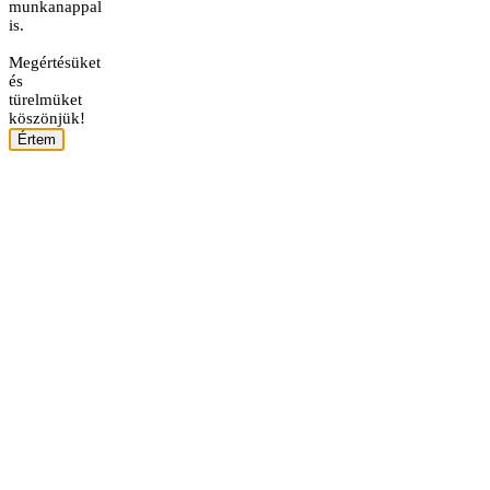
munkanappal
is.
Megértésüket
és
türelmüket
köszönjük!
Értem