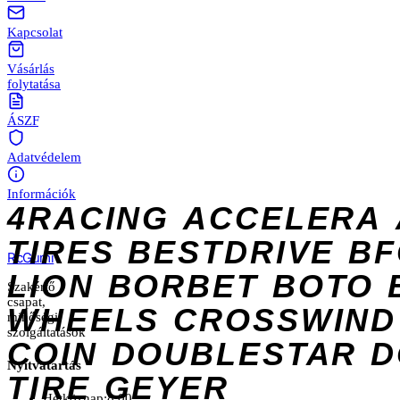
Kapcsolat
Vásárlás
folytatása
ÁSZF
Adatvédelem
Információk
4RACING
ACCELERA
TIRES
BESTDRIVE
BF
Rc
Gumi
LION
BORBET
BOTO
Szakértő
csapat,
WHEELS
CROSSWIND
minőségi
szolgáltatások
COIN
DOUBLESTAR
D
Nyitvatartás
TIRE
GEYER
Hétköznap:
8:00