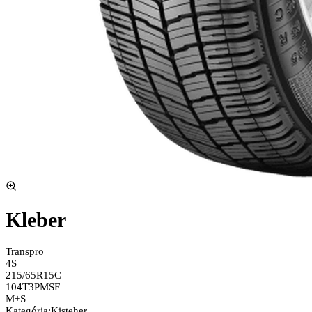
Kleber
Transpro
4S
215/65R15C
104T
3PMSF
M+S
Kategória
:
Kisteher