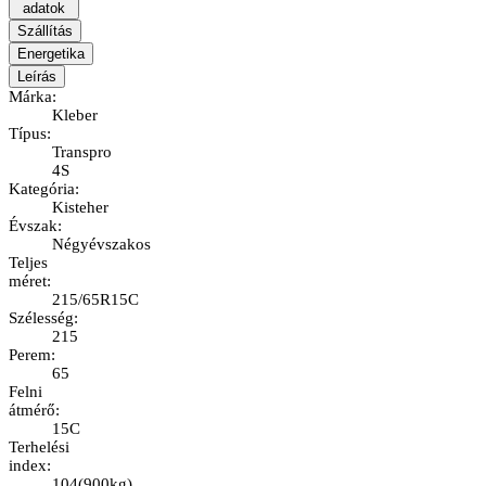
adatok
Szállítás
Energetika
Leírás
Márka
:
Kleber
Típus
:
Transpro
4S
Kategória
:
Kisteher
Évszak
:
Négyévszakos
Teljes
méret
:
215/65R15C
Szélesség
:
215
Perem
:
65
Felni
átmérő
:
15C
Terhelési
index
:
104
(
900kg
)