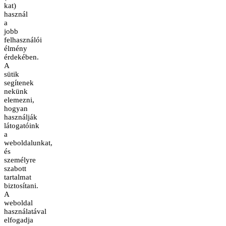
kat)
használ
a
jobb
felhasználói
élmény
érdekében.
A
sütik
segítenek
nekünk
elemezni,
hogyan
használják
látogatóink
a
weboldalunkat,
és
személyre
szabott
tartalmat
biztosítani.
A
weboldal
használatával
elfogadja