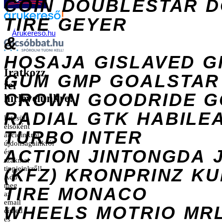
COIN
DOUBLESTAR
D
TIRE
GEYER
Árukereső.hu
&
HOSAJA
GISLAVED
G
Iratkozz
GUM
GMP
GOALSTAR
fel
CROWN
GOODRIDE
G
hírlevelünkre!
RADIAL
GTK
HABILE
Értesülj
elsőként
TURBO
INTER
akcióinkról,
újdonságainkról
ACTION
JINTONGDA
és
szakmai
tippjeinkről!
(KFZ)
KRONPRINZ
KU
Add
meg
TIRE
MONACO
az
email
WHEELS
MOTRIO
MR
címed
és