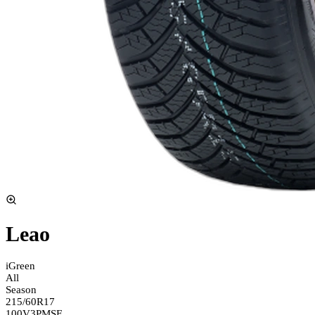
Leao
iGreen
All
Season
215/60R17
100V
3PMSF