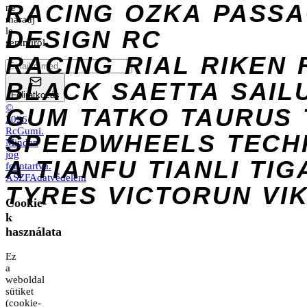
RACING
OZKA
PASS
ne
maradj
DESIGN
le
RC
semmiről.
RACING
RIAL
RIKEN
BLACK
SAETTA
SAIL
Feliratkozás
©
GUM
TATKO
TAURUS
2026
RcGumi
.
SPEEDWHEELS
TECH
Minden
jog
A
TIANFU
TIANLI
TIG
fenntartva.
ÁSZF
Adatvédelem
TYRES
VICTORUN
VI
Cookie-
k
használata
Ez
a
weboldal
sütiket
(cookie-