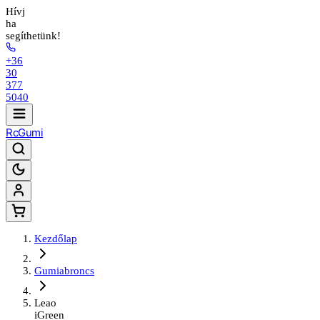
Hívj
ha
segíthetünk!
+36
30
377
5040
Rc
Gumi
Kezdőlap
Gumiabroncs
Leao
iGreen