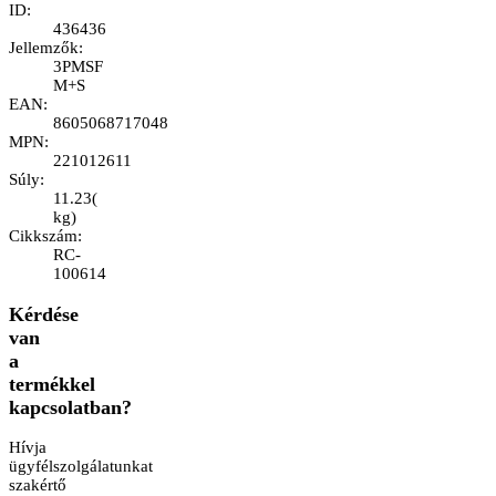
ID
:
436436
Jellemzők
:
3PMSF
M+S
EAN
:
8605068717048
MPN
:
221012611
Súly
:
11.23
(
kg
)
Cikkszám
:
RC-
100614
Kérdése
van
a
termékkel
kapcsolatban?
Hívja
ügyfélszolgálatunkat
szakértő