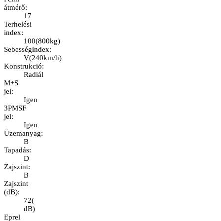
átmérő
:
17
Terhelési
index
:
100
(
800kg
)
Sebességindex
:
V
(
240km/h
)
Konstrukció
:
Radiál
M+S
jel
:
Igen
3PMSF
jel
:
Igen
Üzemanyag
:
B
Tapadás
:
D
Zajszint
:
B
Zajszint
(dB)
:
72
(
dB
)
Eprel