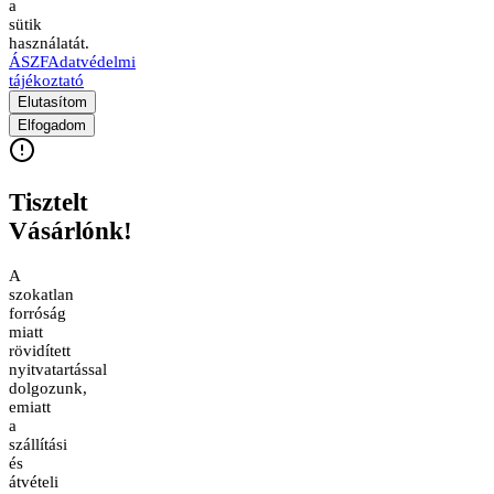
a
sütik
használatát.
ÁSZF
Adatvédelmi
tájékoztató
Elutasítom
Elfogadom
Tisztelt
Vásárlónk!
A
szokatlan
forróság
miatt
rövidített
nyitvatartással
dolgozunk,
emiatt
a
szállítási
és
átvételi