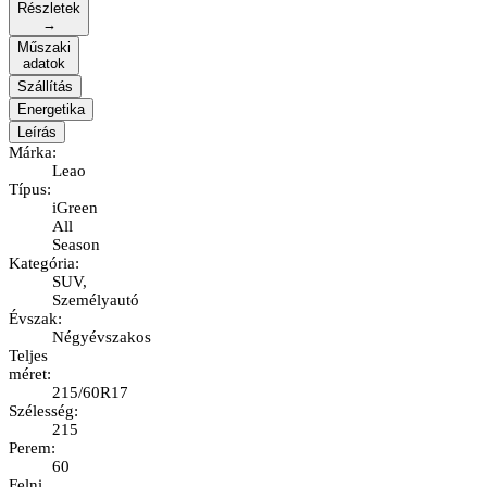
Részletek
→
Műszaki
adatok
Szállítás
Energetika
Leírás
Márka
:
Leao
Típus
:
iGreen
All
Season
Kategória
:
SUV,
Személyautó
Évszak
:
Négyévszakos
Teljes
méret
:
215/60R17
Szélesség
:
215
Perem
:
60
Felni