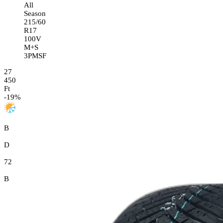
All
Season
215/60
R17
100V
M+S
3PMSF
27
450
Ft
-
19
%
B
D
72
B