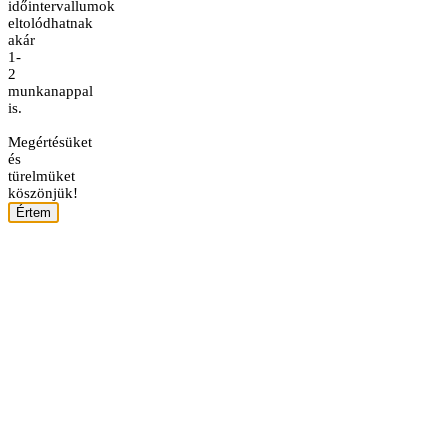
időintervallumok
eltolódhatnak
akár
1-
2
munkanappal
is.
Megértésüket
és
türelmüket
köszönjük!
Értem