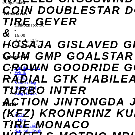
szolgáltatások
COIN
DOUBLESTAR
D
Nyitvatartás
TIRE
GEYER
Hétköznap:
8:00
&
-
16:00
Szombat:
Zárva
HOSAJA
GISLAVED
G
Vasárnap:
Zárva
GUM
GMP
GOALSTAR
Kategóriák
CROWN
GOODRIDE
G
Gumiabroncs
Felnik
RADIAL
GTK
HABILE
Tömlő-
Védőszalag
TURBO
INTER
Szervizkerék
Kiegészítők
ACTION
JINTONGDA
Menü
(KFZ)
KRONPRINZ
KU
ÁSZF
GDPR
TIRE
MONACO
Információk
Szolgáltatások