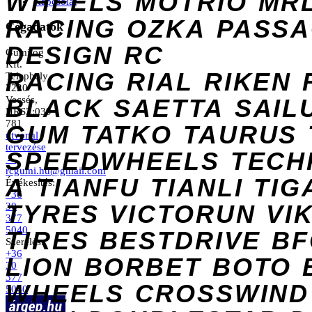
WHEELS
MOTRIO
MR
Kapcsolat
RACING
OZKA
PASS
Cégadatok
DESIGN
RC
Gumilog
Kft.
RACING
RIAL
RIKEN
Telephely
2220
Vecsés,
BLACK
SAETTA
SAIL
HRSZ:039
781
GUM
TATKO
TAURUS
útvonal
tervezése
SPEEDWHEELS
TECH
→
rcgumi.hu@gmail.com
A
TIANFU
TIANLI
TIG
Értékesítés:
+36
TYRES
VICTORUN
VI
30
377
5040
TIRES
BESTDRIVE
BF
Szerelés:
+36
LION
BORBET
BOTO
30
377
WHEELS
CROSSWIND
5040