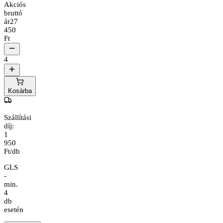
Akciós
bruttó
ár
27
450
Ft
4
Kosárba
Szállítási
díj:
1
950
Ft/db
GLS
-
min.
4
db
esetén