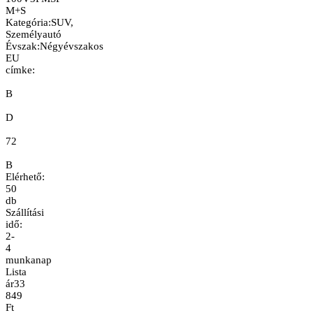
M+S
Kategória
:
SUV,
Személyautó
Évszak
:
Négyévszakos
EU
címke:
B
D
72
B
Elérhető:
50
db
Szállítási
idő:
2-
4
munkanap
Lista
ár
33
849
Ft