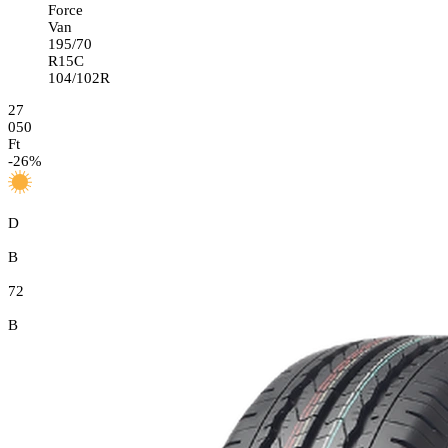
Force
Van
195/70
R15C
104/102R
27
050
Ft
-
26
%
D
B
72
B