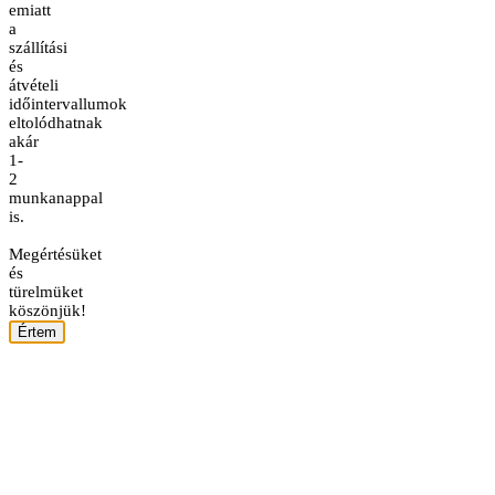
emiatt
a
szállítási
és
átvételi
időintervallumok
eltolódhatnak
akár
1-
2
munkanappal
is.
Megértésüket
és
türelmüket
köszönjük!
Értem