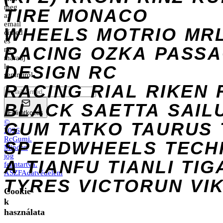
meg
TIRE
MONACO
az
email
WHEELS
MOTRIO
MR
címed
és
RACING
OZKA
PASS
ne
maradj
DESIGN
le
RC
semmiről.
RACING
RIAL
RIKEN
BLACK
SAETTA
SAIL
Feliratkozás
©
GUM
TATKO
TAURUS
2026
RcGumi
.
SPEEDWHEELS
TECH
Minden
jog
A
TIANFU
TIANLI
TIG
fenntartva.
ÁSZF
Adatvédelem
TYRES
VICTORUN
VI
Cookie-
k
használata