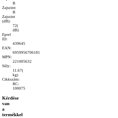
B
Zajszint
:
B
Zajszint
(dB)
:
72
(
dB
)
Eprel
ID
:
439645
EAN
:
6959956706181
MPN
:
221005632
Súly
:
11.67
(
kg
)
Cikkszám
:
RC-
100075
Kérdése
van
a
termékkel