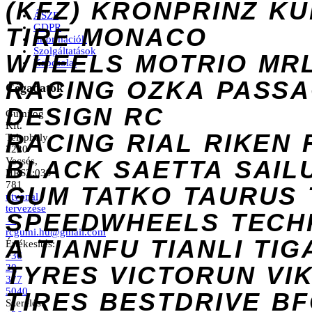
(KFZ)
KRONPRINZ
KU
ÁSZF
GDPR
TIRE
MONACO
Információk
Szolgáltatások
WHEELS
MOTRIO
MR
Kapcsolat
RACING
OZKA
PASS
Cégadatok
DESIGN
RC
Gumilog
Kft.
RACING
RIAL
RIKEN
Telephely
2220
Vecsés,
BLACK
SAETTA
SAIL
HRSZ:039
781
GUM
TATKO
TAURUS
útvonal
tervezése
SPEEDWHEELS
TECH
→
rcgumi.hu@gmail.com
A
TIANFU
TIANLI
TIG
Értékesítés:
+36
TYRES
VICTORUN
VI
30
377
5040
TIRES
BESTDRIVE
BF
Szerelés: