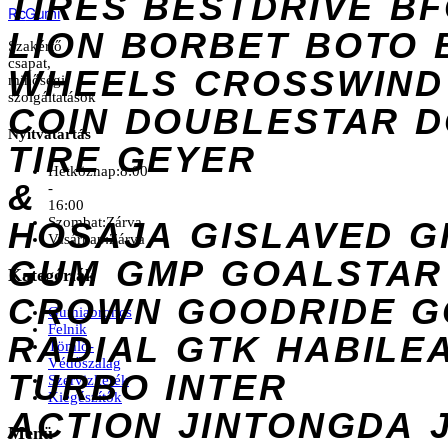
TIRES
BESTDRIVE
BF
Rc
Gumi
LION
BORBET
BOTO
Szakértő
csapat,
WHEELS
CROSSWIND
minőségi
szolgáltatások
COIN
DOUBLESTAR
D
Nyitvatartás
TIRE
GEYER
Hétköznap:
8:00
&
-
16:00
Szombat:
Zárva
HOSAJA
GISLAVED
G
Vasárnap:
Zárva
GUM
GMP
GOALSTAR
Kategóriák
CROWN
GOODRIDE
G
Gumiabroncs
Felnik
RADIAL
GTK
HABILE
Tömlő-
Védőszalag
TURBO
INTER
Szervizkerék
Kiegészítők
ACTION
JINTONGDA
Menü