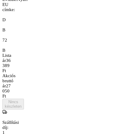
EU
címke:
D
B
72
B
Lista
ár
36
389
Ft
Akciós
bruttó
ár
27
050
Ft
Nincs
készleten
Szállítási
díj:
1