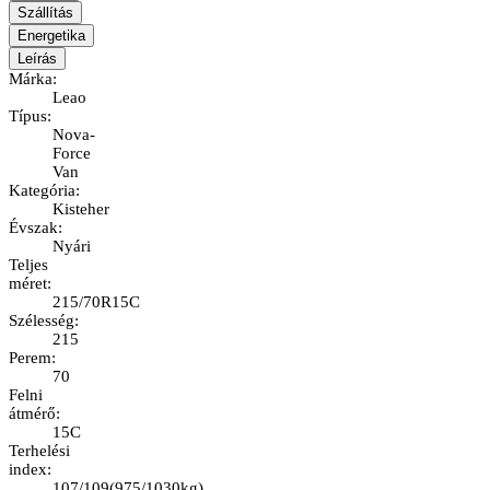
Szállítás
Energetika
Leírás
Márka
:
Leao
Típus
:
Nova-
Force
Van
Kategória
:
Kisteher
Évszak
:
Nyári
Teljes
méret
:
215/70R15C
Szélesség
:
215
Perem
:
70
Felni
átmérő
:
15C
Terhelési
index
:
107/109
(
975/1030kg
)