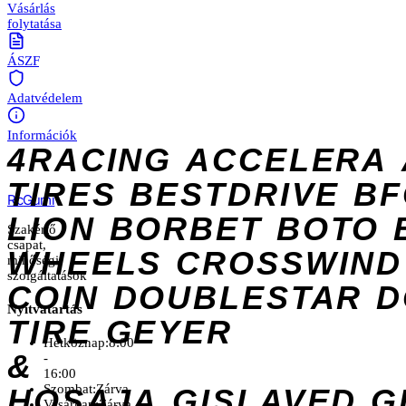
Vásárlás
folytatása
ÁSZF
Adatvédelem
Információk
4RACING
ACCELERA
TIRES
BESTDRIVE
BF
Rc
Gumi
LION
BORBET
BOTO
Szakértő
csapat,
WHEELS
CROSSWIND
minőségi
szolgáltatások
COIN
DOUBLESTAR
D
Nyitvatartás
TIRE
GEYER
Hétköznap:
8:00
&
-
16:00
Szombat:
Zárva
HOSAJA
GISLAVED
G
Vasárnap:
Zárva