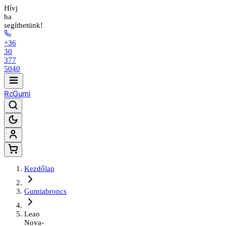
Hívj
ha
segíthetünk!
+36
30
377
5040
Rc
Gumi
Kezdőlap
Gumiabroncs
Leao
Nova-