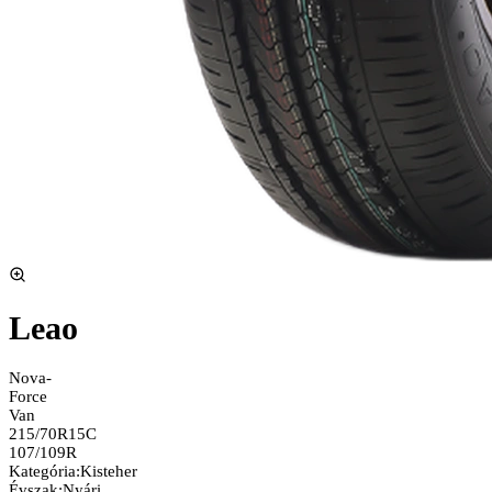
Leao
Nova-
Force
Van
215/70R15C
107/109R
Kategória
:
Kisteher
Évszak
:
Nyári