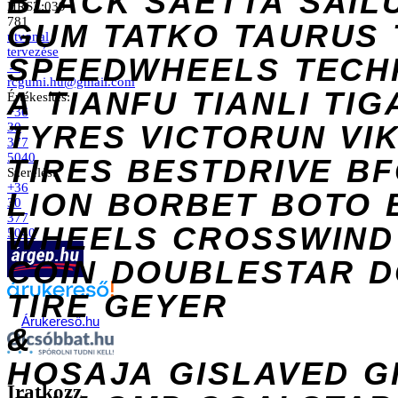
BLACK
SAETTA
SAIL
HRSZ:039
781
GUM
TATKO
TAURUS
útvonal
tervezése
SPEEDWHEELS
TECH
→
rcgumi.hu@gmail.com
A
TIANFU
TIANLI
TIG
Értékesítés:
+36
TYRES
VICTORUN
VI
30
377
5040
TIRES
BESTDRIVE
BF
Szerelés:
+36
LION
BORBET
BOTO
30
377
WHEELS
CROSSWIND
5040
COIN
DOUBLESTAR
D
TIRE
GEYER
Árukereső.hu
&
HOSAJA
GISLAVED
G
Iratkozz