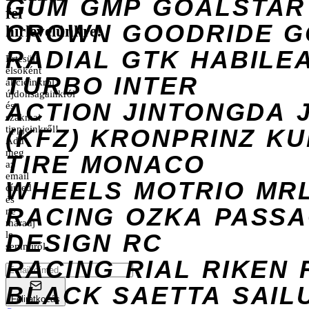
GUM
GMP
GOALSTAR
fel
CROWN
GOODRIDE
G
hírlevelünkre!
RADIAL
GTK
HABILE
Értesülj
elsőként
TURBO
INTER
akcióinkról,
újdonságainkról
ACTION
JINTONGDA
és
szakmai
tippjeinkről!
(KFZ)
KRONPRINZ
KU
Add
meg
TIRE
MONACO
az
email
WHEELS
MOTRIO
MR
címed
és
RACING
OZKA
PASS
ne
maradj
DESIGN
le
RC
semmiről.
RACING
RIAL
RIKEN
BLACK
SAETTA
SAIL
Feliratkozás