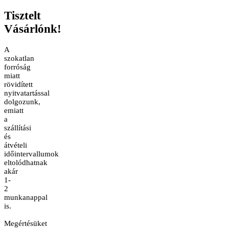
Tisztelt
Vásárlónk!
A
szokatlan
forróság
miatt
rövidített
nyitvatartással
dolgozunk,
emiatt
a
szállítási
és
átvételi
időintervallumok
eltolódhatnak
akár
1-
2
munkanappal
is.
Megértésüket