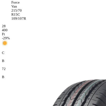
Force
Van
215/70
R15C
109/107R
28
400
Ft
-
29
%
C
B
72
B