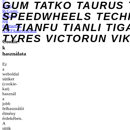
©
GUM
TATKO
TAURUS
2026
RcGumi
.
SPEEDWHEELS
TECH
Minden
jog
A
TIANFU
TIANLI
TIG
fenntartva.
ÁSZF
Adatvédelem
TYRES
VICTORUN
VI
Cookie-
k
használata
Ez
a
weboldal
sütiket
(cookie-
kat)
használ
a
jobb
felhasználói
élmény
érdekében.
A
sütik