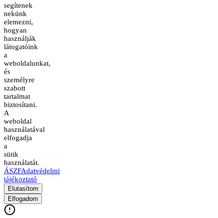
segítenek
nekünk
elemezni,
hogyan
használják
látogatóink
a
weboldalunkat,
és
személyre
szabott
tartalmat
biztosítani.
A
weboldal
használatával
elfogadja
a
sütik
használatát.
ÁSZF
Adatvédelmi
tájékoztató
Elutasítom
Elfogadom