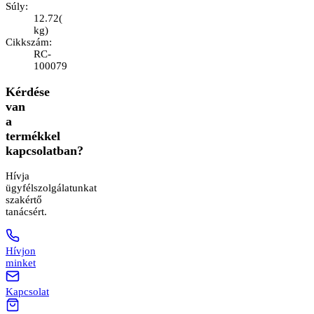
Súly
:
12.72
(
kg
)
Cikkszám
:
RC-
100079
Kérdése
van
a
termékkel
kapcsolatban?
Hívja
ügyfélszolgálatunkat
szakértő
tanácsért.
Hívjon
minket
Kapcsolat