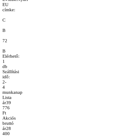
EU
címke:
C
B
72
B
Elérhető:
1
db
Szállítási
idő:
2-
4
munkanap
Lista
ár
39
776
Ft
Akciós
bruttó
ár
28
400