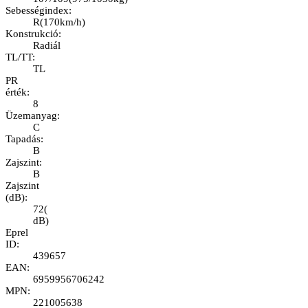
Sebességindex
:
R
(
170km/h
)
Konstrukció
:
Radiál
TL/TT
:
TL
PR
érték
:
8
Üzemanyag
:
C
Tapadás
:
B
Zajszint
:
B
Zajszint
(dB)
:
72
(
dB
)
Eprel
ID
:
439657
EAN
:
6959956706242
MPN
:
221005638