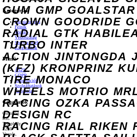
GUM
GMP
GOALSTAR
Kategóriák
CROWN
GOODRIDE
G
Gumiabroncs
Felnik
RADIAL
GTK
HABILE
Tömlő-
Védőszalag
TURBO
INTER
Szervizkerék
Kiegészítők
ACTION
JINTONGDA
Menü
(KFZ)
KRONPRINZ
KU
ÁSZF
GDPR
TIRE
MONACO
Információk
Szolgáltatások
WHEELS
MOTRIO
MR
Kapcsolat
RACING
OZKA
PASS
Cégadatok
DESIGN
RC
Gumilog
Kft.
RACING
RIAL
RIKEN
Telephely
2220
Vecsés,