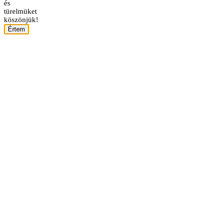
és
türelmüket
köszönjük!
Értem