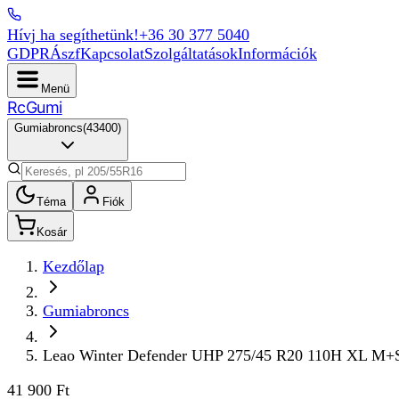
Hívj ha segíthetünk!
+36 30 377 5040
GDPR
Ászf
Kapcsolat
Szolgáltatások
Információk
Menü
Rc
Gumi
Gumiabroncs
(
43400
)
Téma
Fiók
Kosár
Kezdőlap
Gumiabroncs
Leao Winter Defender UHP 275/45 R20 110H XL M
41 900 Ft