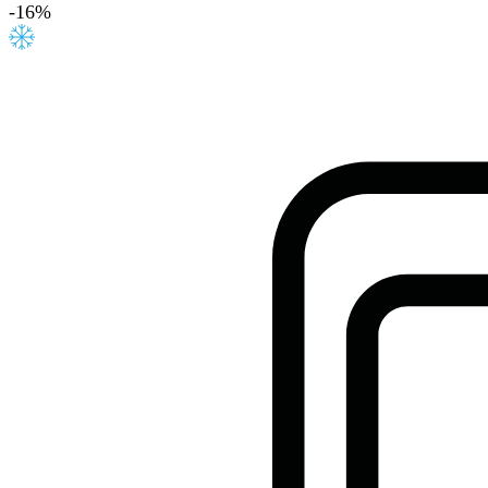
-
16
%