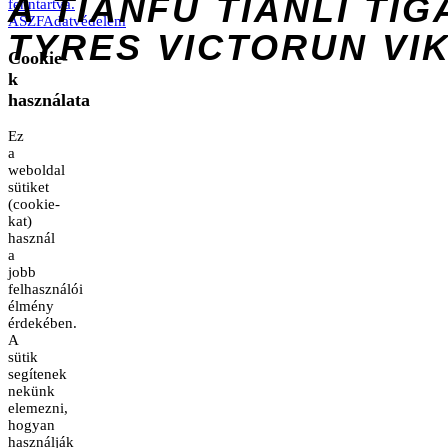
A
TIANFU
TIANLI
TIG
fenntartva.
ÁSZF
Adatvédelem
TYRES
VICTORUN
VI
Cookie-
k
használata
Ez
a
weboldal
sütiket
(cookie-
kat)
használ
a
jobb
felhasználói
élmény
érdekében.
A
sütik
segítenek
nekünk
elemezni,
hogyan
használják