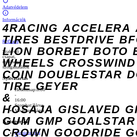
Adatvédelem
Információk
4RACING
ACCELERA
TIRES
BESTDRIVE
BF
Rc
Gumi
LION
BORBET
BOTO
Szakértő
csapat,
WHEELS
CROSSWIND
minőségi
szolgáltatások
COIN
DOUBLESTAR
D
Nyitvatartás
TIRE
GEYER
Hétköznap:
8:00
&
-
16:00
Szombat:
Zárva
HOSAJA
GISLAVED
G
Vasárnap:
Zárva
GUM
GMP
GOALSTAR
Kategóriák
CROWN
GOODRIDE
G
Gumiabroncs