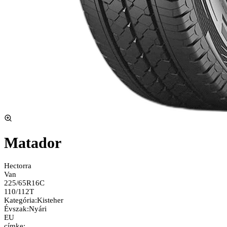
Matador
Hectorra
Van
225/65R16C
110/112T
Kategória
:
Kisteher
Évszak
:
Nyári
EU
címke: