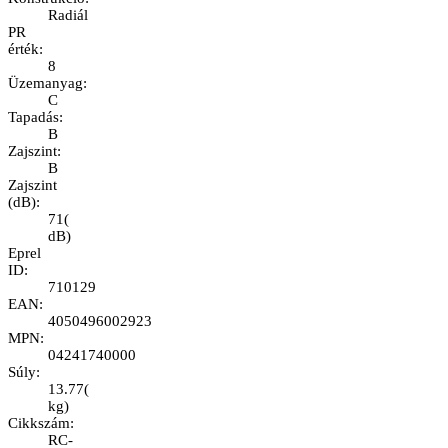
Radiál
PR
érték
:
8
Üzemanyag
:
C
Tapadás
:
B
Zajszint
:
B
Zajszint
(dB)
:
71
(
dB
)
Eprel
ID
:
710129
EAN
:
4050496002923
MPN
:
04241740000
Súly
:
13.77
(
kg
)
Cikkszám
:
RC-