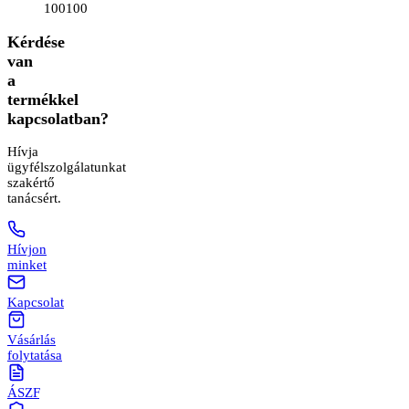
100100
Kérdése
van
a
termékkel
kapcsolatban?
Hívja
ügyfélszolgálatunkat
szakértő
tanácsért.
Hívjon
minket
Kapcsolat
Vásárlás
folytatása
ÁSZF