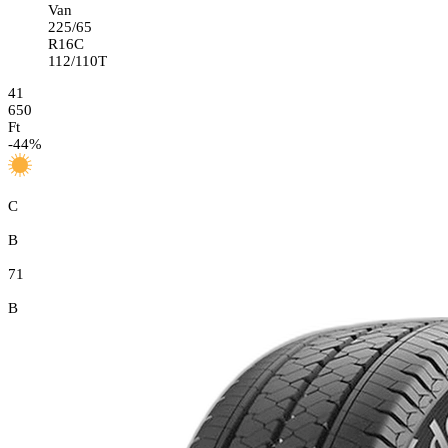
Van
225/65
R16C
112/110T
41
650
Ft
-
44
%
C
B
71
B