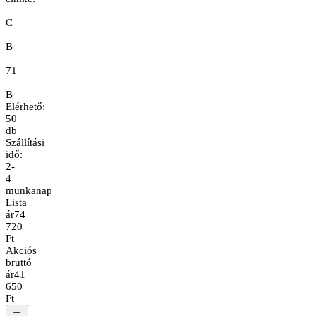
C
B
71
B
Elérhető:
50
db
Szállítási
idő:
2-
4
munkanap
Lista
ár
74
720
Ft
Akciós
bruttó
ár
41
650
Ft