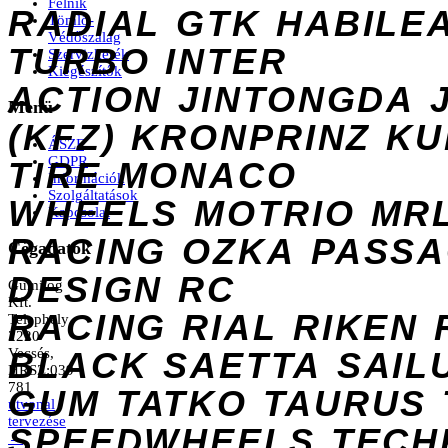
Felnik
RADIAL
GTK
HABILE
Tömlő-
Védőszalag
TURBO
INTER
Szervizkerék
Kiegészítők
ACTION
JINTONGDA
Menü
(KFZ)
KRONPRINZ
KU
ÁSZF
GDPR
TIRE
MONACO
Információk
Szolgáltatások
WHEELS
MOTRIO
MR
Kapcsolat
RACING
OZKA
PASS
Cégadatok
DESIGN
RC
Gumilog
Kft.
RACING
RIAL
RIKEN
Telephely
2220
Vecsés,
BLACK
SAETTA
SAIL
HRSZ:039
781
GUM
TATKO
TAURUS
útvonal
tervezése
SPEEDWHEELS
TECH
→