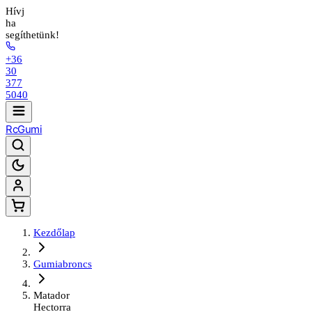
Hívj
ha
segíthetünk!
+36
30
377
5040
Rc
Gumi
Kezdőlap
Gumiabroncs
Matador
Hectorra