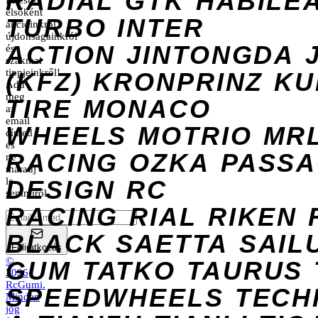
RADIAL
GTK
HABILE
Értesülj
elsőként
TURBO
INTER
akcióinkról,
újdonságainkról
ACTION
JINTONGDA
és
szakmai
tippjeinkről!
(KFZ)
KRONPRINZ
KU
Add
meg
TIRE
MONACO
az
email
WHEELS
MOTRIO
MR
címed
és
RACING
OZKA
PASS
ne
maradj
DESIGN
le
RC
semmiről.
RACING
RIAL
RIKEN
BLACK
SAETTA
SAIL
Feliratkozás
©
GUM
TATKO
TAURUS
2026
RcGumi
.
SPEEDWHEELS
TECH
Minden
jog