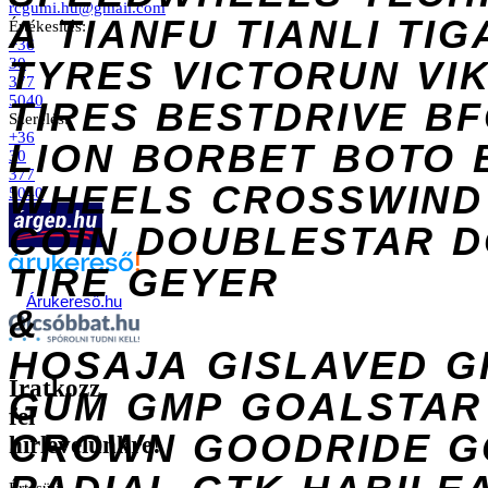
rcgumi.hu@gmail.com
A
TIANFU
TIANLI
TIG
Értékesítés:
+36
TYRES
VICTORUN
VI
30
377
5040
TIRES
BESTDRIVE
BF
Szerelés:
+36
LION
BORBET
BOTO
30
377
WHEELS
CROSSWIND
5040
COIN
DOUBLESTAR
D
TIRE
GEYER
Árukereső.hu
&
HOSAJA
GISLAVED
G
Iratkozz
GUM
GMP
GOALSTAR
fel
CROWN
GOODRIDE
G
hírlevelünkre!