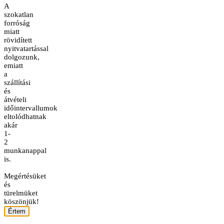
A
szokatlan
forróság
miatt
rövidített
nyitvatartással
dolgozunk,
emiatt
a
szállítási
és
átvételi
időintervallumok
eltolódhatnak
akár
1-
2
munkanappal
is.
Megértésüket
és
türelmüket
köszönjük!
Értem