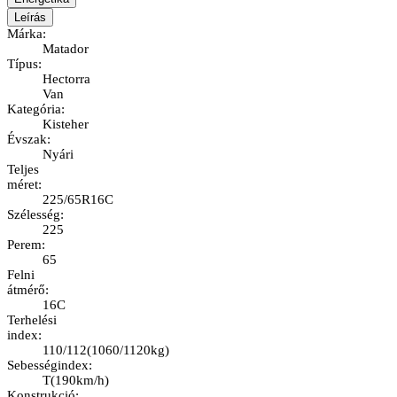
Leírás
Márka
:
Matador
Típus
:
Hectorra
Van
Kategória
:
Kisteher
Évszak
:
Nyári
Teljes
méret
:
225/65R16C
Szélesség
:
225
Perem
:
65
Felni
átmérő
:
16C
Terhelési
index
:
110/112
(
1060/1120kg
)
Sebességindex
:
T
(
190km/h
)
Konstrukció
: