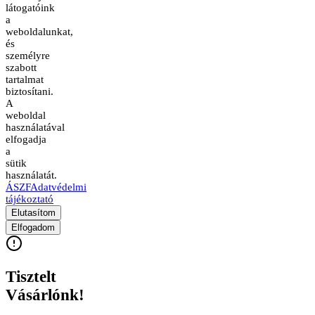
látogatóink
a
weboldalunkat,
és
személyre
szabott
tartalmat
biztosítani.
A
weboldal
használatával
elfogadja
a
sütik
használatát.
ÁSZF
Adatvédelmi
tájékoztató
Elutasítom
Elfogadom
Tisztelt
Vásárlónk!